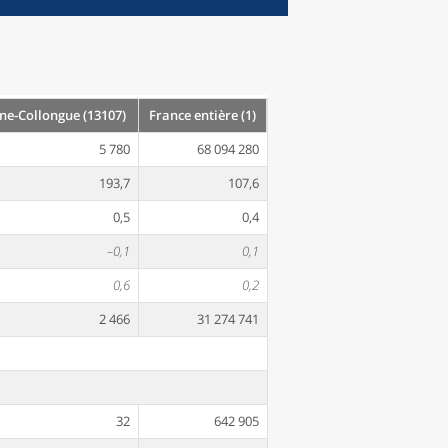
e-Collongue (13107)
France entière (1)
5 780
68 094 280
193,7
107,6
0,5
0,4
–0,1
0,1
0,6
0,2
2 466
31 274 741
32
642 905