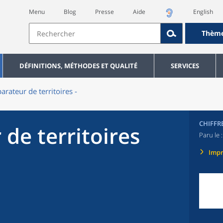
Menu
Blog
Presse
Aide
English
Thèm
DÉFINITIONS, MÉTHODES ET QUALITÉ
SERVICES
rateur de territoires -
CHIFFR
de territoires
Paru le 
Imp