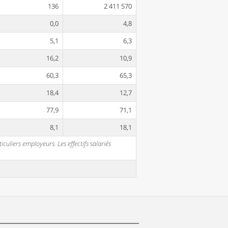
136
2 411 570
0,0
4,8
5,1
6,3
16,2
10,9
60,3
65,3
18,4
12,7
77,9
71,1
8,1
18,1
uliers employeurs. Les effectifs salariés