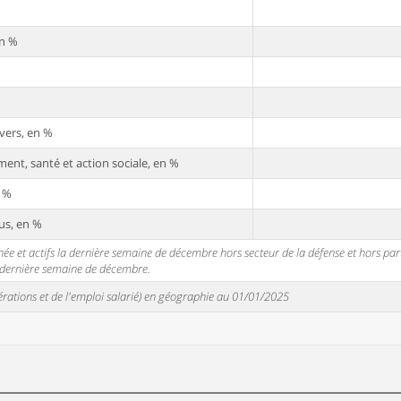
en %
vers, en %
ent, santé et action sociale, en %
n %
us, en %
 et actifs la dernière semaine de décembre hors secteur de la défense et hors partic
a dernière semaine de décembre.
unérations et de l'emploi salarié) en géographie au 01/01/2025