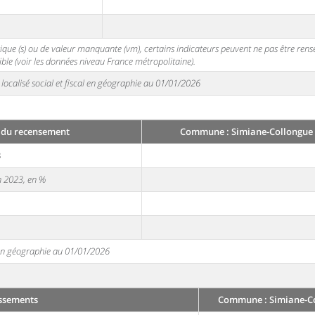
stique (s) ou de valeur manquante (vm), certains indicateurs peuvent ne pas être ren
ble (voir les données niveau France métropolitaine).
localisé social et fiscal en géographie au 01/01/2026
 du recensement
Commune : Simiane-Collongue 
3
en 2023, en %
e en géographie au 01/01/2026
issements
Commune : Simiane-Co