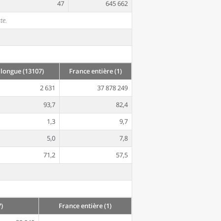
47
645 662
te.
longue (13107)
France entière (1)
2 631
37 878 249
93,7
82,4
1,3
9,7
5,0
7,8
71,2
57,5
)
France entière (1)