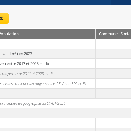
RE
Population
Commune : Simian
ts au km²) en 2023
yen entre 2017 et 2023, en %
uel moyen entre 2017 et 2023, en %
s sorties : taux annuel moyen entre 2017 et 2023, en %
s principales en géographie au 01/01/2026