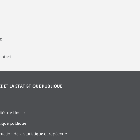
t
contact
EE ET LA STATISTIQUE PUBLIQUE
ités de l'Insee
stique publique
ruction de la statistique européenne