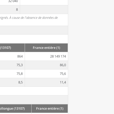
32 040
8
seignés. À cause de l'absence de données de
(13107)
France entière (1)
864
28 149 174
75,3
86,0
75,8
75,6
8,5
11,4
llongue (13107)
France entière (1)