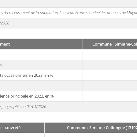
s du recensement de la population, le niveau France contient les données de Mayot
1/2026
ement
Commune : Simiane-Col
 %
ts occasionnels en 2023, en %
dence principale en 2023, en %
 en géographie au 01/01/2026
de pauvreté
Commune : Simiane-Collongue (13107