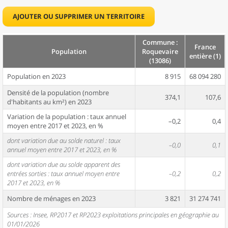
AJOUTER OU SUPPRIMER UN TERRITOIRE
Commune :
France
Population
Roquevaire
entière (1)
(13086)
Population en 2023
8 915
68 094 280
Densité de la population (nombre
374,1
107,6
d'habitants au km²) en 2023
Variation de la population : taux annuel
–0,2
0,4
moyen entre 2017 et 2023, en %
dont variation due au solde naturel : taux
–0,0
0,1
annuel moyen entre 2017 et 2023, en %
dont variation due au solde apparent des
entrées sorties : taux annuel moyen entre
–0,2
0,2
2017 et 2023, en %
Nombre de ménages en 2023
3 821
31 274 741
Sources : Insee, RP2017 et RP2023 exploitations principales en géographie au
01/01/2026