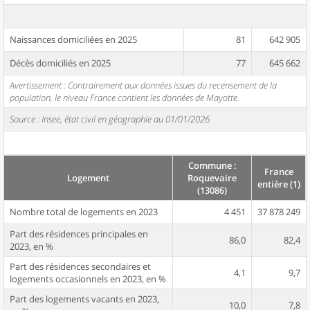
Naissances domiciliées en 2025
81
642 905
Décès domiciliés en 2025
77
645 662
Avertissement : Contrairement aux données issues du recensement de la
population, le niveau France contient les données de Mayotte.
Source : Insee, état civil en géographie au 01/01/2026
Commune :
France
Logement
Roquevaire
entière (1)
(13086)
Nombre total de logements en 2023
4 451
37 878 249
Part des résidences principales en
86,0
82,4
2023, en %
Part des résidences secondaires et
4,1
9,7
logements occasionnels en 2023, en %
Part des logements vacants en 2023,
10,0
7,8