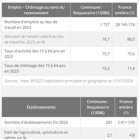
Emploi – Chômage au sens du
Commune :
France
recensement
Roquevaire (13086)
entière (1)
Nombre d'emplois au lieu de
1 737
28 149 174
travail en 2023
dont part de l'emploi salarié au lieu
76,7
86,0
de travail en 2023, en %
Taux d'activité des 15 à 64 ans en
75,7
75,6
2023
Taux de chômage des 15 à 64 ans
10,2
11,4
en 2023
Sources : Insee, RP2023 exploitation principale en géographie au 01/01/2026
Commune :
France
Établissements
Roquevaire
entière
(13086)
(1)
Nombre d'établissements fin 2024
281
2 411 570
Part de l'agriculture, sylviculture et
2,1
4,8
pêche, en %