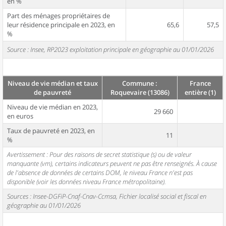
en %
Part des ménages propriétaires de
leur résidence principale en 2023, en
65,6
57,5
%
Source : Insee, RP2023 exploitation principale en géographie au 01/01/2026
Niveau de vie médian et taux
Commune :
France
de pauvreté
Roquevaire (13086)
entière (1)
Niveau de vie médian en 2023,
29 660
en euros
Taux de pauvreté en 2023, en
11
%
Avertissement : Pour des raisons de secret statistique (s) ou de valeur
manquante (vm), certains indicateurs peuvent ne pas être renseignés. À cause
de l'absence de données de certains DOM, le niveau France n'est pas
disponible (voir les données niveau France métropolitaine).
Sources : Insee-DGFiP-Cnaf-Cnav-Ccmsa, Fichier localisé social et fiscal en
géographie au 01/01/2026