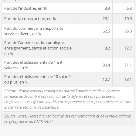
Part de l'industrie, en %
3,9
6,3
Part de la construction, en %
23,1
10,9
Part du commerce, transports et
62,6
65,3
services divers, en %
Part de l'administration publique,
enseignement, santé et action sociale,
8,2
12,7
en %
Part des établissements de 1 à 9
80,4
71,1
salariés, en %
Part des établissements de 10 salariés
10,7
18,1
ou plus, en %
Champ : établissements employeurs durant l'année et actifs la dernière
semaine de décembre hors secteur de la défense et hors particuliers
employeurs. Les effectifs salariés correspondent ici aux postes présents durant
la dernière semaine de décembre.
Source : Insee, Flores (Fichier localisé des rémunérations et de l'emploi salarié)
en géographie au 01/01/2025