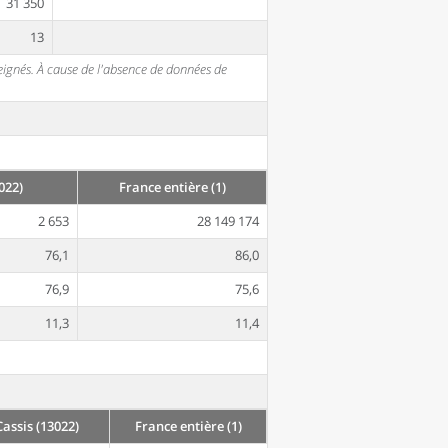
31 350
13
seignés. À cause de l'absence de données de
022)
France entière (1)
2 653
28 149 174
76,1
86,0
76,9
75,6
11,3
11,4
ssis (13022)
France entière (1)