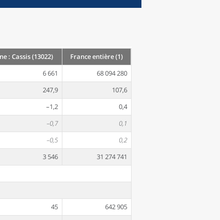
 : Cassis (13022)
France entière (1)
6 661
68 094 280
247,9
107,6
–1,2
0,4
–0,7
0,1
–0,5
0,2
3 546
31 274 741
45
642 905