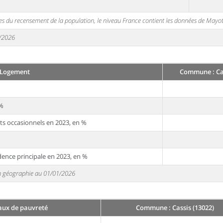
s du recensement de la population, le niveau France contient les données de Mayot
1/2026
Logement
Commune : Cas
 %
ts occasionnels en 2023, en %
dence principale en 2023, en %
 en géographie au 01/01/2026
aux de pauvreté
Commune : Cassis (13022)