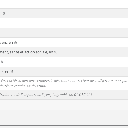
en %
vers, en %
ent, santé et action sociale, en %
n %
us, en %
 et actifs la dernière semaine de décembre hors secteur de la défense et hors partic
a dernière semaine de décembre.
unérations et de l'emploi salarié) en géographie au 01/01/2025