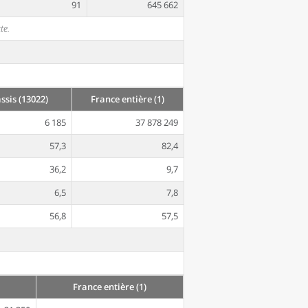
91
645 662
te.
sis (13022)
France entière (1)
6 185
37 878 249
57,3
82,4
36,2
9,7
6,5
7,8
56,8
57,5
France entière (1)