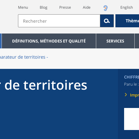
Menu
Blog
Presse
Aide
English
Thèm
DÉFINITIONS, MÉTHODES ET QUALITÉ
SERVICES
rateur de territoires -
CHIFFR
de territoires
Paru le 
Imp