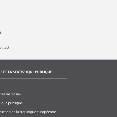
t
contact
EE ET LA STATISTIQUE PUBLIQUE
ités de l'Insee
stique publique
ruction de la statistique européenne