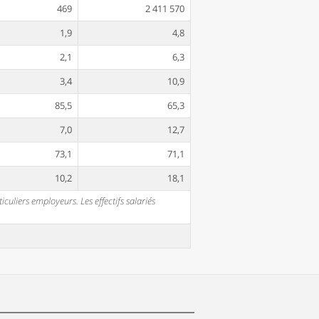
469
2 411 570
1,9
4,8
2,1
6,3
3,4
10,9
85,5
65,3
7,0
12,7
73,1
71,1
10,2
18,1
uliers employeurs. Les effectifs salariés