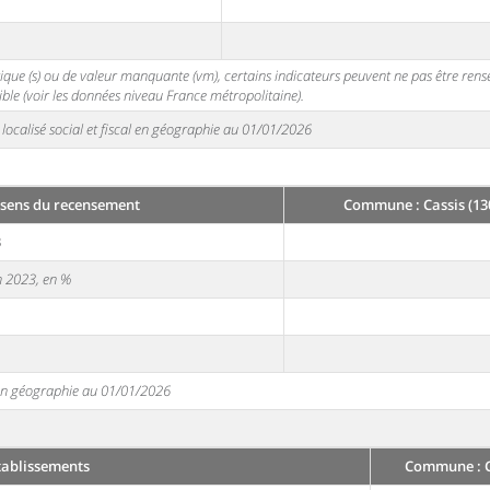
stique (s) ou de valeur manquante (vm), certains indicateurs peuvent ne pas être ren
ble (voir les données niveau France métropolitaine).
localisé social et fiscal en géographie au 01/01/2026
sens du recensement
Commune : Cassis (13
3
en 2023, en %
e en géographie au 01/01/2026
tablissements
Commune : Ca