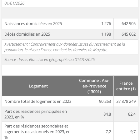
01/01/2026
Naissances domiciliées en 2025
1 276
642 905
Décès domiciliés en 2025
1 198
645 662
Avertissement : Contrairement aux données issues du recensement de la
population, le niveau France contient les données de Mayotte.
Source : Insee, état civil en géographie au 01/01/2026
Commune : Aix-
France
Logement
en-Provence
entière (1)
(13001)
Nombre total de logements en 2023
90 263
37 878 249
Part des résidences principales en
84,8
82,4
2023, en %
Part des résidences secondaires et
logements occasionnels en 2023, en
7,2
9,7
%