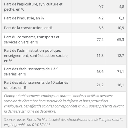
Part de l'agriculture, sylviculture et
0,7
4,8
pêche, en %
Part de l'industrie, en %
4,2
6,3
Part de la construction, en %
6,6
10,9
Part du commerce, transports et
77,2
65,3
services divers, en %
Part de l'administration publique,
enseignement, santé et action sociale,
11,3
12,7
en %
Part des établissements de 1 à 9
68,6
71,1
salariés, en %
Part des établissements de 10 salariés
21,2
18,1
ou plus, en %
Champ : établissements employeurs durant l'année et actifs la dernière
semaine de décembre hors secteur de la défense et hors particuliers
employeurs. Les effectifs salariés correspondent ici aux postes présents durant
la dernière semaine de décembre.
Source : Insee, Flores (Fichier localisé des rémunérations et de l'emploi salarié)
en géographie au 01/01/2025