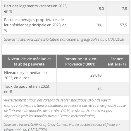
Part des logements vacants en 2023,
8,0
7,8
en %
Part des ménages propriétaires de
leur résidence principale en 2023, en
39,1
57,5
%
Source : Insee, RP2023 exploitation principale en géographie au 01/01/2026
Niveau de vie médian et
Commune : Aix-en-
France
taux de pauvreté
Provence (13001)
entière (1)
Niveau de vie médian en
29 010
2023, en euros
Taux de pauvreté en 2023,
16
en %
Avertissement : Pour des raisons de secret statistique (s) ou de valeur
manquante (vm), certains indicateurs peuvent ne pas être renseignés. À cause
de l'absence de données de certains DOM, le niveau France n'est pas
disponible (voir les données niveau France métropolitaine).
Sources : Insee-DGFiP-Cnaf-Cnav-Ccmsa, Fichier localisé social et fiscal en
géographie au 01/01/2026