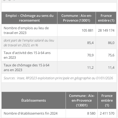
Emploi – Chômage au sens du
Commune : Aix-en-
France
recensement
Provence (13001)
entière (1)
Nombre d'emplois au lieu de
105 881
28 149 174
travail en 2023
dont part de l'emploi salarié au lieu
85,4
86,0
de travail en 2023, en %
Taux d'activité des 15 à 64 ans
70,9
75,6
en 2023
Taux de chômage des 15 à 64
11,2
11,4
ans en 2023
Sources : Insee, RP2023 exploitation principale en géographie au 01/01/2026
Commune : Aix-
France
Établissements
en-Provence
entière
(13001)
(1)
Nombre d'établissements fin 2024
8 580
2 411 570