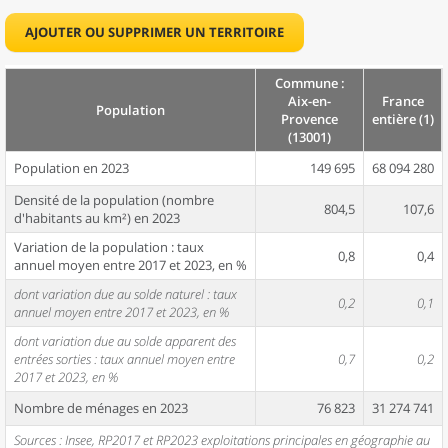
AJOUTER OU SUPPRIMER UN TERRITOIRE
Commune :
Aix-en-
France
Population
Provence
entière (1)
(13001)
Population en 2023
149 695
68 094 280
Densité de la population (nombre
804,5
107,6
d'habitants au km²) en 2023
Variation de la population : taux
0,8
0,4
annuel moyen entre 2017 et 2023, en %
dont variation due au solde naturel : taux
0,2
0,1
annuel moyen entre 2017 et 2023, en %
dont variation due au solde apparent des
entrées sorties : taux annuel moyen entre
0,7
0,2
2017 et 2023, en %
Nombre de ménages en 2023
76 823
31 274 741
Sources : Insee, RP2017 et RP2023 exploitations principales en géographie au