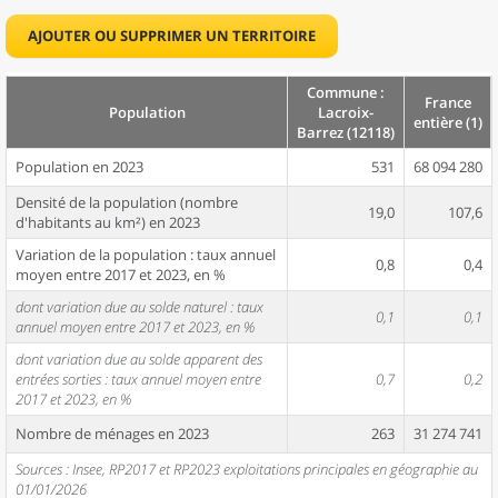
AJOUTER OU SUPPRIMER UN TERRITOIRE
Commune :
France
Population
Lacroix-
entière (1)
Barrez (12118)
Population en 2023
531
68 094 280
Densité de la population (nombre
19,0
107,6
d'habitants au km²) en 2023
Variation de la population : taux annuel
0,8
0,4
moyen entre 2017 et 2023, en %
dont variation due au solde naturel : taux
0,1
0,1
annuel moyen entre 2017 et 2023, en %
dont variation due au solde apparent des
entrées sorties : taux annuel moyen entre
0,7
0,2
2017 et 2023, en %
Nombre de ménages en 2023
263
31 274 741
Sources : Insee, RP2017 et RP2023 exploitations principales en géographie au
01/01/2026