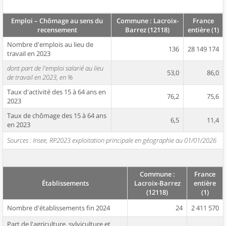
Emploi – Chômage au sens du
Commune : Lacroix-
France
recensement
Barrez (12118)
entière (1)
Nombre d'emplois au lieu de
136
28 149 174
travail en 2023
dont part de l'emploi salarié au lieu
53,0
86,0
de travail en 2023, en %
Taux d'activité des 15 à 64 ans en
76,2
75,6
2023
Taux de chômage des 15 à 64 ans
6,5
11,4
en 2023
Sources : Insee, RP2023 exploitation principale en géographie au 01/01/2026
Commune :
France
Établissements
Lacroix-Barrez
entière
(12118)
(1)
Nombre d'établissements fin 2024
24
2 411 570
Part de l'agriculture, sylviculture et