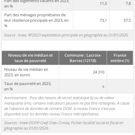
Part des logements vacants en 2023,
11,5
7,8
en %
Part des ménages propriétaires de
leur résidence principale en 2023, en
73,1
57,5
%
Source : Insee, RP2023 exploitation principale en géographie au 01/01/2026
Niveau de vie médian et
Commune : Lacroix-
France
taux de pauvreté
Barrez (12118)
entière (1)
Niveau de vie médian en
24 310
2023, en euros
Taux de pauvreté en 2023,
s
en %
Avertissement : Pour des raisons de secret statistique (s) ou de valeur
manquante (vm), certains indicateurs peuvent ne pas être renseignés. À cause
de l'absence de données de certains DOM, le niveau France n'est pas
disponible (voir les données niveau France métropolitaine).
Sources : Insee-DGFiP-Cnaf-Cnav-Ccmsa, Fichier localisé social et fiscal en
géographie au 01/01/2026