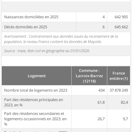
Naissances domiciliées en 2025
4
642 905
Décès domiciliés en 2025
6
645 662
Avertissement : Contrairement aux données issues du recensement de la
population, le niveau France contient les données de Mayotte.
Source : Insee, état civil en géographie au 01/01/2026
Commune :
France
Logement
Lacroix-Barrez
entière (1)
(12118)
Nombre total de logements en 2023
434
37 878 249
Part des résidences principales en
61,8
82,4
2023, en %
Part des résidences secondaires et
logements occasionnels en 2023, en
26,7
9,7
%