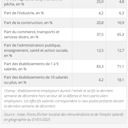
25,0
4,8
pêche, en %
Part de l'industrie, en %
4,2
6,3
Part de la construction, en %
20,8
10,9
Part du commerce, transports et
37,5
65,3
services divers, en %
Part de l'administration publique,
enseignement, santé et action sociale,
12,5
12,7
en %
Part des établissements de 1 à 9
83,3
71,1
salariés, en %
Part des établissements de 10 salariés
4,2
18,1
ou plus, en %
Champ : établissements employeurs durant l'année et actifs la dernière
semaine de décembre hors secteur de la défense et hors particuliers
employeurs. Les effectifs salariés correspondent ici aux postes présents durant
la dernière semaine de décembre.
Source : Insee, Flores (Fichier localisé des rémunérations et de l'emploi salarié)
en géographie au 01/01/2025