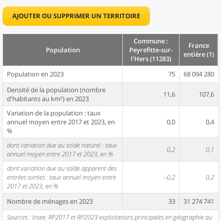
AJOUTER OU SUPPRIMER UN TERRITOIRE
Commune :
France
Population
Peyrefitte-sur-
entière (1)
l'Hers (11283)
Population en 2023
75
68 094 280
Densité de la population (nombre
11,6
107,6
d'habitants au km²) en 2023
Variation de la population : taux
annuel moyen entre 2017 et 2023, en
0,0
0,4
%
dont variation due au solde naturel : taux
0,2
0,1
annuel moyen entre 2017 et 2023, en %
dont variation due au solde apparent des
entrées sorties : taux annuel moyen entre
–0,2
0,2
2017 et 2023, en %
Nombre de ménages en 2023
33
31 274 741
Sources : Insee, RP2017 et RP2023 exploitations principales en géographie au