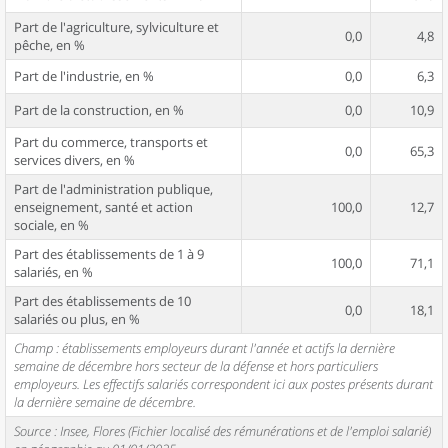
Part de l'agriculture, sylviculture et
0,0
4,8
pêche, en %
Part de l'industrie, en %
0,0
6,3
Part de la construction, en %
0,0
10,9
Part du commerce, transports et
0,0
65,3
services divers, en %
Part de l'administration publique,
enseignement, santé et action
100,0
12,7
sociale, en %
Part des établissements de 1 à 9
100,0
71,1
salariés, en %
Part des établissements de 10
0,0
18,1
salariés ou plus, en %
Champ : établissements employeurs durant l'année et actifs la dernière
semaine de décembre hors secteur de la défense et hors particuliers
employeurs. Les effectifs salariés correspondent ici aux postes présents durant
la dernière semaine de décembre.
Source : Insee, Flores (Fichier localisé des rémunérations et de l'emploi salarié)