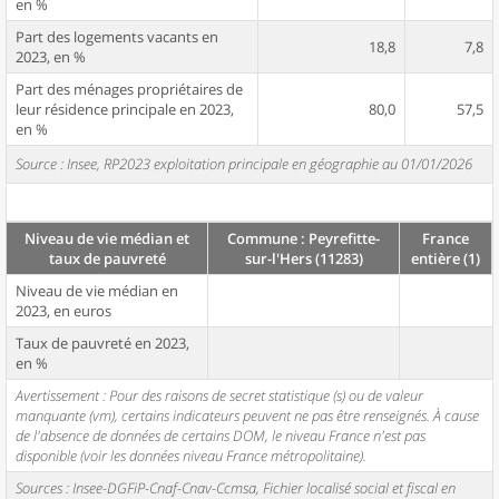
en %
Part des logements vacants en
18,8
7,8
2023, en %
Part des ménages propriétaires de
leur résidence principale en 2023,
80,0
57,5
en %
Source : Insee, RP2023 exploitation principale en géographie au 01/01/2026
Niveau de vie médian et
Commune : Peyrefitte-
France
taux de pauvreté
sur-l'Hers (11283)
entière (1)
Niveau de vie médian en
2023, en euros
Taux de pauvreté en 2023,
en %
Avertissement : Pour des raisons de secret statistique (s) ou de valeur
manquante (vm), certains indicateurs peuvent ne pas être renseignés. À cause
de l'absence de données de certains DOM, le niveau France n'est pas
disponible (voir les données niveau France métropolitaine).
Sources : Insee-DGFiP-Cnaf-Cnav-Ccmsa, Fichier localisé social et fiscal en