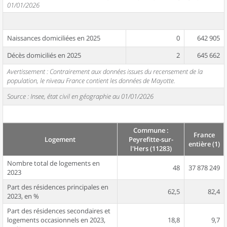
01/01/2026
Naissances domiciliées en 2025
0
642 905
Décès domiciliés en 2025
2
645 662
Avertissement : Contrairement aux données issues du recensement de la
population, le niveau France contient les données de Mayotte.
Source : Insee, état civil en géographie au 01/01/2026
Commune :
France
Logement
Peyrefitte-sur-
entière (1)
l'Hers (11283)
Nombre total de logements en
48
37 878 249
2023
Part des résidences principales en
62,5
82,4
2023, en %
Part des résidences secondaires et
logements occasionnels en 2023,
18,8
9,7