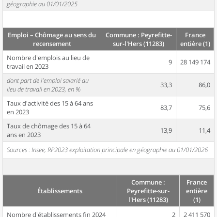
géographie au 01/01/2025
Emploi – Chômage au sens du
Commune : Peyrefitte-
France
recensement
sur-l'Hers (11283)
entière (1)
Nombre d'emplois au lieu de
9
28 149 174
travail en 2023
dont part de l'emploi salarié au
33,3
86,0
lieu de travail en 2023, en %
Taux d'activité des 15 à 64 ans
83,7
75,6
en 2023
Taux de chômage des 15 à 64
13,9
11,4
ans en 2023
Sources : Insee, RP2023 exploitation principale en géographie au 01/01/2026
Commune :
France
Établissements
Peyrefitte-sur-
entière
l'Hers (11283)
(1)
Nombre d'établissements fin 2024
2
2 411 570