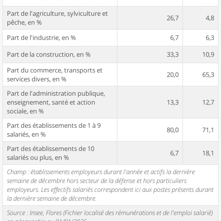
Part de l'agriculture, sylviculture et
26,7
4,8
pêche, en %
Part de l'industrie, en %
6,7
6,3
Part de la construction, en %
33,3
10,9
Part du commerce, transports et
20,0
65,3
services divers, en %
Part de l'administration publique,
enseignement, santé et action
13,3
12,7
sociale, en %
Part des établissements de 1 à 9
80,0
71,1
salariés, en %
Part des établissements de 10
6,7
18,1
salariés ou plus, en %
Champ : établissements employeurs durant l'année et actifs la dernière
semaine de décembre hors secteur de la défense et hors particuliers
employeurs. Les effectifs salariés correspondent ici aux postes présents durant
la dernière semaine de décembre.
Source : Insee, Flores (Fichier localisé des rémunérations et de l'emploi salarié)