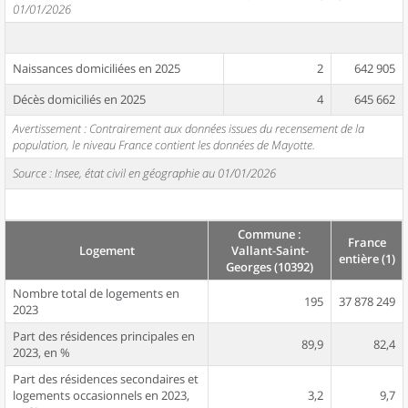
01/01/2026
Naissances domiciliées en 2025
2
642 905
Décès domiciliés en 2025
4
645 662
Avertissement : Contrairement aux données issues du recensement de la
population, le niveau France contient les données de Mayotte.
Source : Insee, état civil en géographie au 01/01/2026
Commune :
France
Logement
Vallant-Saint-
entière (1)
Georges (10392)
Nombre total de logements en
195
37 878 249
2023
Part des résidences principales en
89,9
82,4
2023, en %
Part des résidences secondaires et
logements occasionnels en 2023,
3,2
9,7