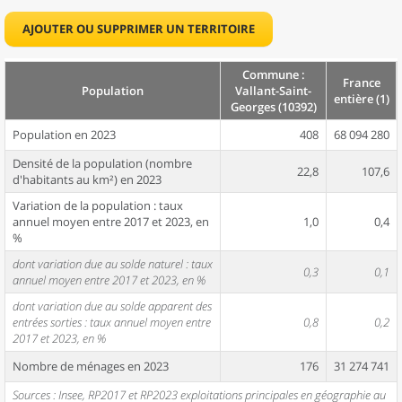
AJOUTER OU SUPPRIMER UN TERRITOIRE
Commune :
France
Population
Vallant-Saint-
entière (1)
Georges (10392)
Population en 2023
408
68 094 280
Densité de la population (nombre
22,8
107,6
d'habitants au km²) en 2023
Variation de la population : taux
annuel moyen entre 2017 et 2023, en
1,0
0,4
%
dont variation due au solde naturel : taux
0,3
0,1
annuel moyen entre 2017 et 2023, en %
dont variation due au solde apparent des
entrées sorties : taux annuel moyen entre
0,8
0,2
2017 et 2023, en %
Nombre de ménages en 2023
176
31 274 741
Sources : Insee, RP2017 et RP2023 exploitations principales en géographie au