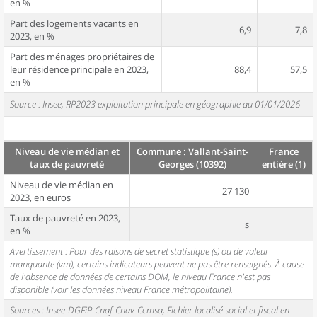
en %
Part des logements vacants en
6,9
7,8
2023, en %
Part des ménages propriétaires de
leur résidence principale en 2023,
88,4
57,5
en %
Source : Insee, RP2023 exploitation principale en géographie au 01/01/2026
Niveau de vie médian et
Commune : Vallant-Saint-
France
taux de pauvreté
Georges (10392)
entière (1)
Niveau de vie médian en
27 130
2023, en euros
Taux de pauvreté en 2023,
s
en %
Avertissement : Pour des raisons de secret statistique (s) ou de valeur
manquante (vm), certains indicateurs peuvent ne pas être renseignés. À cause
de l'absence de données de certains DOM, le niveau France n'est pas
disponible (voir les données niveau France métropolitaine).
Sources : Insee-DGFiP-Cnaf-Cnav-Ccmsa, Fichier localisé social et fiscal en