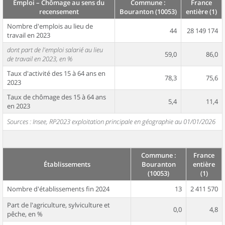
Emploi – Chômage au sens du
Commune :
France
recensement
Bouranton (10053)
entière (1)
Nombre d'emplois au lieu de
44
28 149 174
travail en 2023
dont part de l'emploi salarié au lieu
59,0
86,0
de travail en 2023, en %
Taux d'activité des 15 à 64 ans en
78,3
75,6
2023
Taux de chômage des 15 à 64 ans
5,4
11,4
en 2023
Sources : Insee, RP2023 exploitation principale en géographie au 01/01/2026
Commune :
France
Établissements
Bouranton
entière
(10053)
(1)
Nombre d'établissements fin 2024
13
2 411 570
Part de l'agriculture, sylviculture et
0,0
4,8
pêche, en %