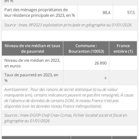
en %
Part des ménages propriétaires de
88,4
57,5
leur résidence principale en 2023, en %
Source : Insee, RP2023 exploitation principale en géographie au 01/01/2026
Niveau de vie médian et taux
Commune :
France
de pauvreté
Bouranton (10053)
entière (1)
Niveau de vie médian en 2023,
26 890
en euros
Taux de pauvreté en 2023, en
s
%
Avertissement : Pour des raisons de secret statistique (s) ou de valeur
manquante (vm), certains indicateurs peuvent ne pas être renseignés. À cause
de l'absence de données de certains DOM, le niveau France n'est pas
disponible (voir les données niveau France métropolitaine).
Sources : Insee-DGFiP-Cnaf-Cnav-Ccmsa, Fichier localisé social et fiscal en
géographie au 01/01/2026