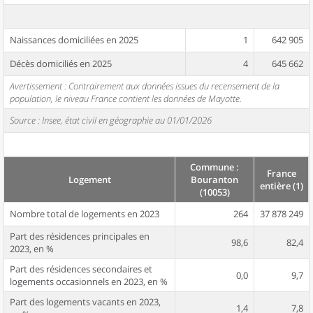
Naissances domiciliées en 2025
1
642 905
Décès domiciliés en 2025
4
645 662
Avertissement : Contrairement aux données issues du recensement de la
population, le niveau France contient les données de Mayotte.
Source : Insee, état civil en géographie au 01/01/2026
Commune :
France
Logement
Bouranton
entière (1)
(10053)
Nombre total de logements en 2023
264
37 878 249
Part des résidences principales en
98,6
82,4
2023, en %
Part des résidences secondaires et
0,0
9,7
logements occasionnels en 2023, en %
Part des logements vacants en 2023,
1,4
7,8