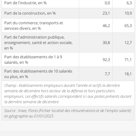
Part de l'industrie, en %
0,0
6,3
Part de la construction, en %
23,1
10,9
Part du commerce, transports et
46,2
65,3
services divers, en %
Part de l'administration publique,
enseignement, santé et action sociale,
30,8
12,7
en %
Part des établissements de 1 à 9
92,3
71,1
salariés, en %
Part des établissements de 10 salariés
7,7
18,1
ou plus, en %
Champ : établissements employeurs durant l'année et actifs la dernière
semaine de décembre hors secteur de la défense et hors particuliers
employeurs. Les effectifs salariés correspondent ici aux postes présents durant
la dernière semaine de décembre.
Source : Insee, Flores (Fichier localisé des rémunérations et de l'emploi salarié)
en géographie au 01/01/2025