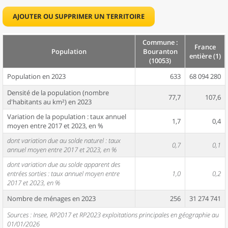
AJOUTER OU SUPPRIMER UN TERRITOIRE
Commune :
France
Population
Bouranton
entière (1)
(10053)
Population en 2023
633
68 094 280
Densité de la population (nombre
77,7
107,6
d'habitants au km²) en 2023
Variation de la population : taux annuel
1,7
0,4
moyen entre 2017 et 2023, en %
dont variation due au solde naturel : taux
0,7
0,1
annuel moyen entre 2017 et 2023, en %
dont variation due au solde apparent des
entrées sorties : taux annuel moyen entre
1,0
0,2
2017 et 2023, en %
Nombre de ménages en 2023
256
31 274 741
Sources : Insee, RP2017 et RP2023 exploitations principales en géographie au
01/01/2026