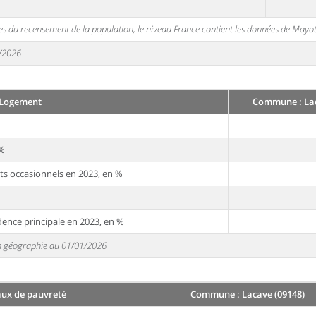
s du recensement de la population, le niveau France contient les données de Mayot
1/2026
Logement
Commune : Lac
 %
ts occasionnels en 2023, en %
dence principale en 2023, en %
 en géographie au 01/01/2026
aux de pauvreté
Commune : Lacave (09148)