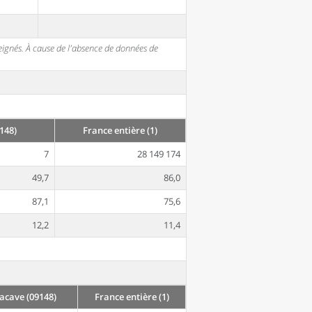
seignés. À cause de l'absence de données de
148)
France entière (1)
7
28 149 174
49,7
86,0
87,1
75,6
12,2
11,4
cave (09148)
France entière (1)