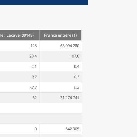
 : Lacave (09148)
France entière (1)
128
68 094 280
28,4
107,6
–2,1
0,4
0,2
0,1
–2,3
0,2
62
31 274 741
0
642 905