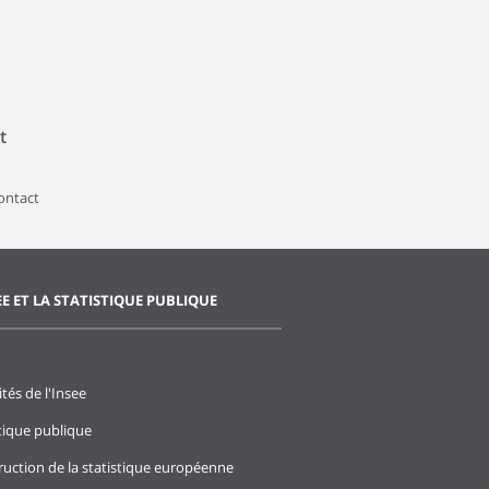
t
contact
EE ET LA STATISTIQUE PUBLIQUE
ités de l'Insee
stique publique
ruction de la statistique européenne