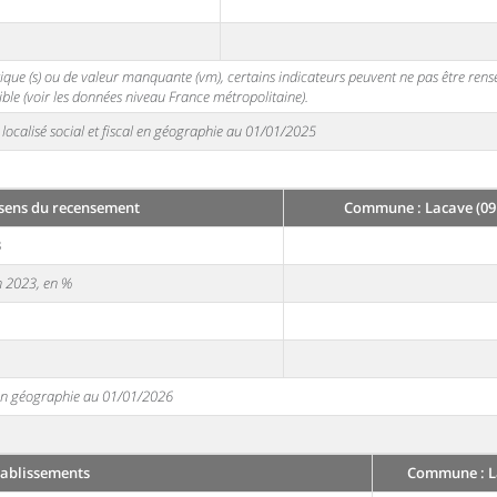
stique (s) ou de valeur manquante (vm), certains indicateurs peuvent ne pas être ren
ble (voir les données niveau France métropolitaine).
localisé social et fiscal en géographie au 01/01/2025
sens du recensement
Commune : Lacave (09
3
en 2023, en %
e en géographie au 01/01/2026
tablissements
Commune : La