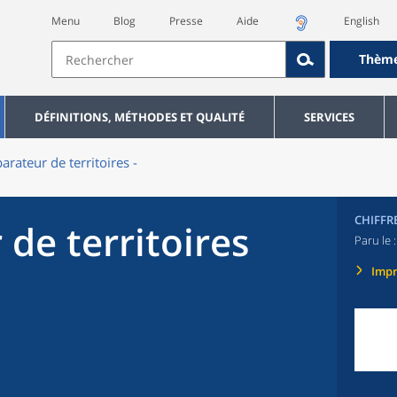
Menu
Blog
Presse
Aide
English
Thèm
DÉFINITIONS, MÉTHODES ET QUALITÉ
SERVICES
rateur de territoires -
CHIFFR
de territoires
Paru le 
Imp