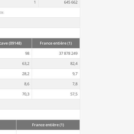
1
645 662
te.
ave (09148)
France entière (1)
98
37 878 249
63,2
82,4
28,2
9,7
8,6
7,8
70,3
57,5
France entière (1)