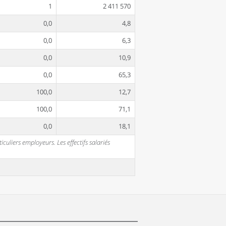
1
2 411 570
0,0
4,8
0,0
6,3
0,0
10,9
0,0
65,3
100,0
12,7
100,0
71,1
0,0
18,1
uliers employeurs. Les effectifs salariés