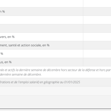
en %
vers, en %
ent, santé et action sociale, en %
n %
us, en %
 et actifs la dernière semaine de décembre hors secteur de la défense et hors partic
a dernière semaine de décembre.
unérations et de l'emploi salarié) en géographie au 01/01/2025