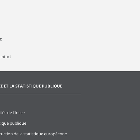
t
contact
EE ET LA STATISTIQUE PUBLIQUE
ités de l'Insee
stique publique
ruction de la statistique européenne