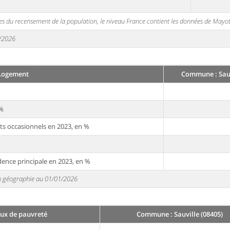
s du recensement de la population, le niveau France contient les données de Mayot
1/2026
Logement
Commune : Sauv
 %
ts occasionnels en 2023, en %
dence principale en 2023, en %
 en géographie au 01/01/2026
aux de pauvreté
Commune : Sauville (08405)