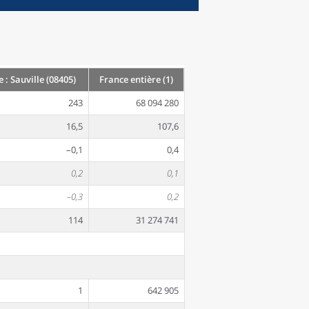
: Sauville (08405)
France entière (1)
243
68 094 280
16,5
107,6
–0,1
0,4
0,2
0,1
–0,3
0,2
114
31 274 741
1
642 905