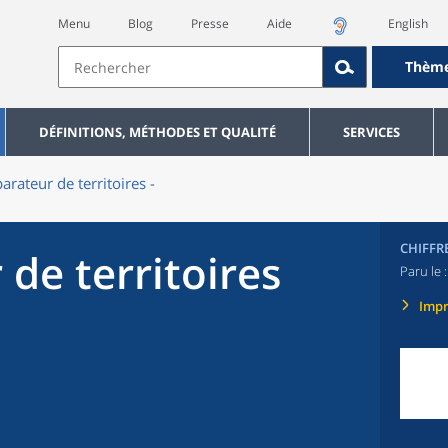
Menu
Blog
Presse
Aide
English
Thèm
DÉFINITIONS, MÉTHODES ET QUALITÉ
SERVICES
rateur de territoires -
CHIFFR
de territoires
Paru le 
Imp