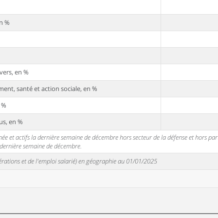
en %
vers, en %
ent, santé et action sociale, en %
n %
us, en %
 et actifs la dernière semaine de décembre hors secteur de la défense et hors partic
a dernière semaine de décembre.
unérations et de l'emploi salarié) en géographie au 01/01/2025