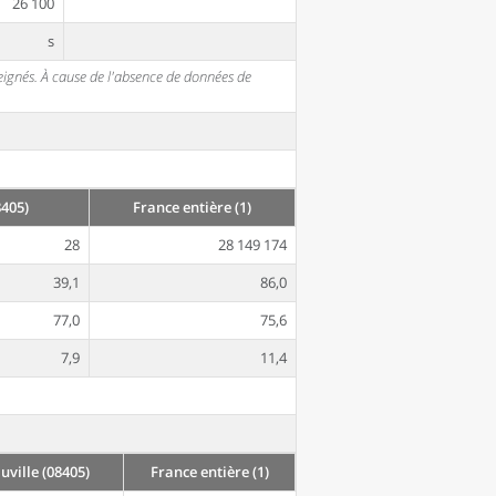
26 100
s
seignés. À cause de l'absence de données de
405)
France entière (1)
28
28 149 174
39,1
86,0
77,0
75,6
7,9
11,4
ville (08405)
France entière (1)