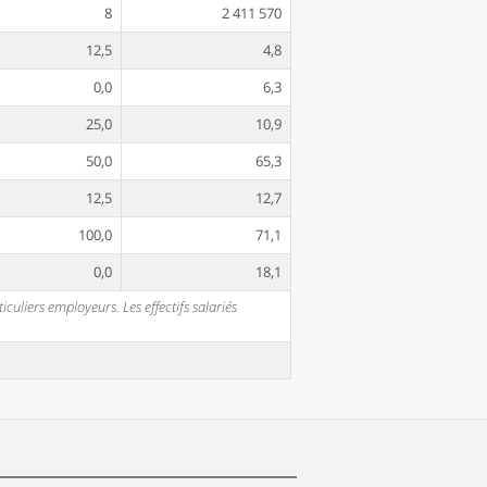
8
2 411 570
12,5
4,8
0,0
6,3
25,0
10,9
50,0
65,3
12,5
12,7
100,0
71,1
0,0
18,1
uliers employeurs. Les effectifs salariés