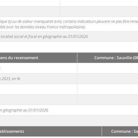
stique (s) ou de valeur manquante (vm), certains indicateurs peuvent ne pas être ren
ble (voir les données niveau France métropolitaine).
localisé social et fiscal en géographie au 01/01/2026
sens du recensement
Commune : Sauville (08
3
en 2023, en %
e en géographie au 01/01/2026
ablissements
Commune : Sau