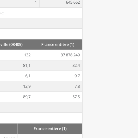
1
645 662
te.
ille (08405)
France entière (1)
132
37 878 249
81,1
82,4
6,1
9,7
12,9
7,8
89,7
57,5
France entière (1)