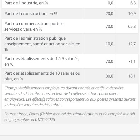
Part de l'industrie, en %
0,0
6,3
Part de la construction, en %
20,0
10,9
Part du commerce, transports et
70,0
65,3
services divers, en %
Part de l'administration publique,
enseignement, santé et action sociale, en
10,0
12,7
%
Part des établissements de 1 à 9 salariés,
70,0
71,1
en %
Part des établissements de 10 salariés ou
30,0
18,1
plus, en %
Champ : établissements employeurs durant l'année et actifs la dernière
semaine de décembre hors secteur de la défense et hors particuliers
employeurs. Les effectifs salariés correspondent ici aux postes présents durant
la dernière semaine de décembre.
Source : Insee, Flores (Fichier localisé des rémunérations et de l'emploi salarié)
en géographie au 01/01/2025