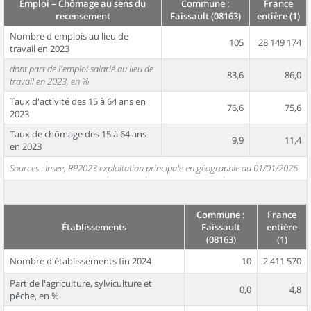
Emploi – Chômage au sens du
Commune :
France
recensement
Faissault (08163)
entière (1)
Nombre d'emplois au lieu de
105
28 149 174
travail en 2023
dont part de l'emploi salarié au lieu de
83,6
86,0
travail en 2023, en %
Taux d'activité des 15 à 64 ans en
76,6
75,6
2023
Taux de chômage des 15 à 64 ans
9,9
11,4
en 2023
Sources : Insee, RP2023 exploitation principale en géographie au 01/01/2026
Commune :
France
Établissements
Faissault
entière
(08163)
(1)
Nombre d'établissements fin 2024
10
2 411 570
Part de l'agriculture, sylviculture et
0,0
4,8
pêche, en %