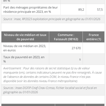
en %
Part des ménages propriétaires de leur
89,2
57,5
résidence principale en 2023, en %
Source : Insee, RP2023 exploitation principale en géographie au 01/01/2026
Niveau de vie médian et taux
Commune :
France
de pauvreté
Faissault (08163)
entière (1)
Niveau de vie médian en 2023,
27 670
en euros
Taux de pauvreté en 2023, en
s
%
Avertissement : Pour des raisons de secret statistique (s) ou de valeur
manquante (vm), certains indicateurs peuvent ne pas être renseignés. À cause
de l'absence de données de certains DOM, le niveau France n'est pas
disponible (voir les données niveau France métropolitaine).
Sources : Insee-DGFiP-Cnaf-Cnav-Ccmsa, Fichier localisé social et fiscal en
géographie au 01/01/2026