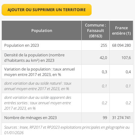
AJOUTER OU SUPPRIMER UN TERRITOIRE
Commune :
France
Population
Faissault
entière (1)
(08163)
Population en 2023
255
68 094 280
Densité de la population (nombre
42,0
107,6
d'habitants au km²) en 2023
Variation de la population : taux annuel
0,3
0,4
moyen entre 2017 et 2023, en %
dont variation due au solde naturel : taux
0,1
0,1
annuel moyen entre 2017 et 2023, en %
dont variation due au solde apparent des
entrées sorties : taux annuel moyen entre
0,2
0,2
2017 et 2023, en %
Nombre de ménages en 2023
99
31 274 741
Sources : Insee, RP2017 et RP2023 exploitations principales en géographie au
01/01/2026