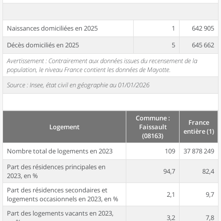
Naissances domiciliées en 2025
1
642 905
Décès domiciliés en 2025
5
645 662
Avertissement : Contrairement aux données issues du recensement de la
population, le niveau France contient les données de Mayotte.
Source : Insee, état civil en géographie au 01/01/2026
Commune :
France
Logement
Faissault
entière (1)
(08163)
Nombre total de logements en 2023
109
37 878 249
Part des résidences principales en
94,7
82,4
2023, en %
Part des résidences secondaires et
2,1
9,7
logements occasionnels en 2023, en %
Part des logements vacants en 2023,
3,2
7,8