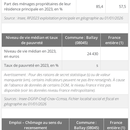
Part des ménages propriétaires de leur
85,4
57,5
résidence principale en 2023, en %
Source : Insee, RP2023 exploitation principale en géographie au 01/01/2026
Niveau de vie médian et taux
Commune : Ballay
France
de pauvreté
(08045)
entière (1)
Niveau de vie médian en 2023,
24 430
en euros
Taux de pauvreté en 2023, en %
s
Avertissement : Pour des raisons de secret statistique (s) ou de valeur
manquante (vm), certains indicateurs peuvent ne pas être renseignés. À cause
de l'absence de données de certains DOM, le niveau France n'est pas
disponible (voir les données niveau France métropolitaine).
Sources : Insee-DGFiP-Cnaf-Cnav-Ccmsa, Fichier localisé social et fiscal en
géographie au 01/01/2026
Emploi – Chômage au sens du
Commune :
France
recensement
Ballay (08045)
entière (1)