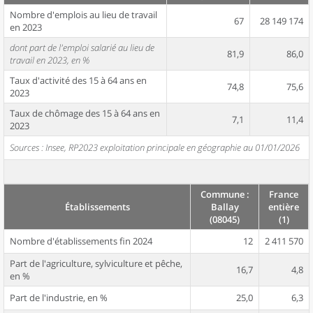
Nombre d'emplois au lieu de travail
67
28 149 174
en 2023
dont part de l'emploi salarié au lieu de
81,9
86,0
travail en 2023, en %
Taux d'activité des 15 à 64 ans en
74,8
75,6
2023
Taux de chômage des 15 à 64 ans en
7,1
11,4
2023
Sources : Insee, RP2023 exploitation principale en géographie au 01/01/2026
Commune :
France
Établissements
Ballay
entière
(08045)
(1)
Nombre d'établissements fin 2024
12
2 411 570
Part de l'agriculture, sylviculture et pêche,
16,7
4,8
en %
Part de l'industrie, en %
25,0
6,3