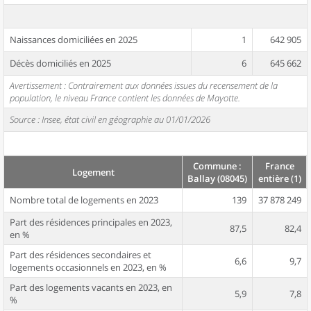
Naissances domiciliées en 2025
1
642 905
Décès domiciliés en 2025
6
645 662
Avertissement : Contrairement aux données issues du recensement de la
population, le niveau France contient les données de Mayotte.
Source : Insee, état civil en géographie au 01/01/2026
Commune :
France
Logement
Ballay (08045)
entière (1)
Nombre total de logements en 2023
139
37 878 249
Part des résidences principales en 2023,
87,5
82,4
en %
Part des résidences secondaires et
6,6
9,7
logements occasionnels en 2023, en %
Part des logements vacants en 2023, en
5,9
7,8
%