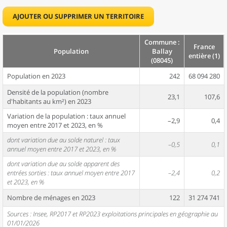
AJOUTER OU SUPPRIMER UN TERRITOIRE
Commune :
France
Population
Ballay
entière (1)
(08045)
Population en 2023
242
68 094 280
Densité de la population (nombre
23,1
107,6
d'habitants au km²) en 2023
Variation de la population : taux annuel
–2,9
0,4
moyen entre 2017 et 2023, en %
dont variation due au solde naturel : taux
–0,5
0,1
annuel moyen entre 2017 et 2023, en %
dont variation due au solde apparent des
entrées sorties : taux annuel moyen entre 2017
–2,4
0,2
et 2023, en %
Nombre de ménages en 2023
122
31 274 741
Sources : Insee, RP2017 et RP2023 exploitations principales en géographie au
01/01/2026