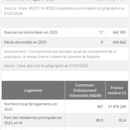
Sources : Insee, RP2017 et RP2023 exploitations principales en géographie au
01/01/2026
Naissances domiciliées en 2025
17
642 905
Décès domiciliés en 2025
8
645 662
Avertissement : Contrairement aux données issues du recensement de la
population, le niveau France contient les données de Mayotte.
Source : Insee, état civil en géographie au 01/01/2026
Commune :
France
Logement
Châteauneuf-
entière (1)
Villevieille (06039)
Nombre total de logements en
487
37 878 249
2023
Part des résidences principales en
80,9
82,4
2023, en %