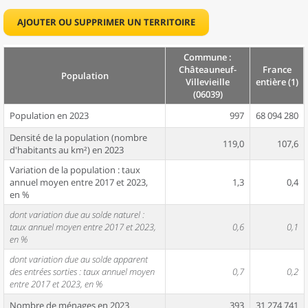
AJOUTER OU SUPPRIMER UN TERRITOIRE
Commune :
Châteauneuf-
France
Population
Villevieille
entière (1)
(06039)
Population en 2023
997
68 094 280
Densité de la population (nombre
119,0
107,6
d'habitants au km²) en 2023
Variation de la population : taux
annuel moyen entre 2017 et 2023,
1,3
0,4
en %
dont variation due au solde naturel :
taux annuel moyen entre 2017 et 2023,
0,6
0,1
en %
dont variation due au solde apparent
des entrées sorties : taux annuel moyen
0,7
0,2
entre 2017 et 2023, en %
Nombre de ménages en 2023
393
31 274 741