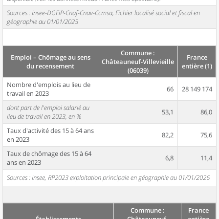
Sources : Insee-DGFiP-Cnaf-Cnav-Ccmsa, Fichier localisé social et fiscal en
géographie au 01/01/2025
Commune :
Emploi – Chômage au sens
France
Châteauneuf-Villevieille
du recensement
entière (1)
(06039)
Nombre d'emplois au lieu de
66
28 149 174
travail en 2023
dont part de l'emploi salarié au
53,1
86,0
lieu de travail en 2023, en %
Taux d'activité des 15 à 64 ans
82,2
75,6
en 2023
Taux de chômage des 15 à 64
6,8
11,4
ans en 2023
Sources : Insee, RP2023 exploitation principale en géographie au 01/01/2026
Commune :
France