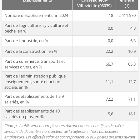
Établissements
Châteauneuf-
entière
Villevieille (06039)
(1)
Nombre d'établissements fin 2024
18
2 411 570
Part de l'agriculture, sylviculture et
0,0
4,8
pêche, en %
Part de l'industrie, en %
0,0
6,3
Part de la construction, en %
22,2
10,9
Part du commerce, transports et
66,7
65,3
services divers, en %
Part de l'administration publique,
enseignement, santé et action
11,1
12,7
sociale, en %
Part des établissements de 1 à 9
72,2
71,1
salariés, en %
Part des établissements de 10
5,6
18,1
salariés ou plus, en %
Champ : établissements employeurs durant l'année et actifs la dernière
semaine de décembre hors secteur de la défense et hors particuliers
employeurs. Les effectifs salariés correspondent ici aux postes présents durant