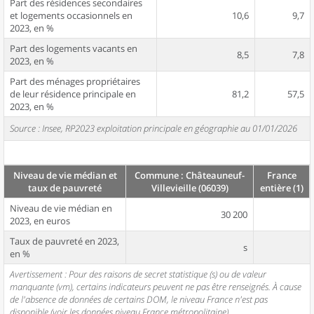
Part des résidences secondaires
et logements occasionnels en
10,6
9,7
2023, en %
Part des logements vacants en
8,5
7,8
2023, en %
Part des ménages propriétaires
de leur résidence principale en
81,2
57,5
2023, en %
Source : Insee, RP2023 exploitation principale en géographie au 01/01/2026
Niveau de vie médian et
Commune : Châteauneuf-
France
taux de pauvreté
Villevieille (06039)
entière (1)
Niveau de vie médian en
30 200
2023, en euros
Taux de pauvreté en 2023,
s
en %
Avertissement : Pour des raisons de secret statistique (s) ou de valeur
manquante (vm), certains indicateurs peuvent ne pas être renseignés. À cause
de l'absence de données de certains DOM, le niveau France n'est pas
disponible (voir les données niveau France métropolitaine).