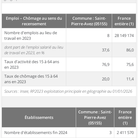
Emploi – Chômage au sens du
Commune : Saint-
France
recensement
Pierre-Avez (05155)
entière (1)
Nombre d'emplois au lieu de
8
28 149 174
travail en 2023
dont part de l'emploi salarié au lieu
37,6
86,0
de travail en 2023, en %
Taux d'activité des 15 à 64 ans
76,9
75,6
en 2023
Taux de chômage des 15 à 64
20,0
11,4
ans en 2023
Sources : Insee, RP2023 exploitation principale en géographie au 01/01/2026
Commune : Saint-
France
Établissements
Pierre-Avez
entière
(05155)
(1)
Nombre d'établissements fin 2024
3
2 411 570