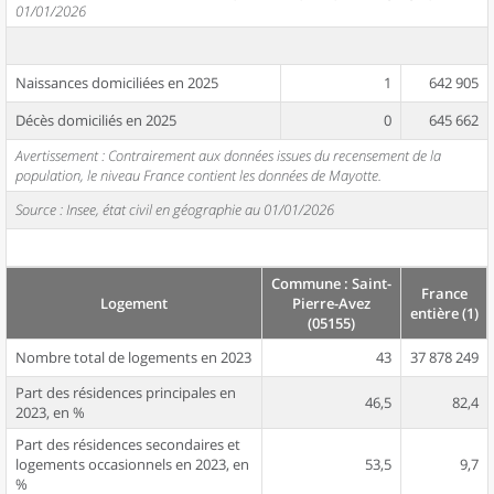
01/01/2026
Naissances domiciliées en 2025
1
642 905
Décès domiciliés en 2025
0
645 662
Avertissement : Contrairement aux données issues du recensement de la
population, le niveau France contient les données de Mayotte.
Source : Insee, état civil en géographie au 01/01/2026
Commune : Saint-
France
Logement
Pierre-Avez
entière (1)
(05155)
Nombre total de logements en 2023
43
37 878 249
Part des résidences principales en
46,5
82,4
2023, en %
Part des résidences secondaires et
logements occasionnels en 2023, en
53,5
9,7
%