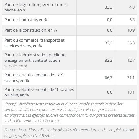
Part de l'agriculture, sylviculture et
33,3
4,8
pêche, en %
Part de l'industrie, en %
0,0
6,3
Part de la construction, en %
0,0
10,9
Part du commerce, transports et
33,3
65,3
services divers, en %
Part de l'administration publique,
enseignement, santé et action
33,3
12,7
sociale, en %
Part des établissements de 1 à 9
66,7
71,1
salariés, en %
Part des établissements de 10 salariés
0,0
18,1
ou plus, en %
Champ : établissements employeurs durant l'année et actifs la dernière
semaine de décembre hors secteur de la défense et hors particuliers
employeurs. Les effectifs salariés correspondent ici aux postes présents durant
la dernière semaine de décembre.
Source : Insee, Flores (Fichier localisé des rémunérations et de l'emploi salarié)
en géographie au 01/01/2025