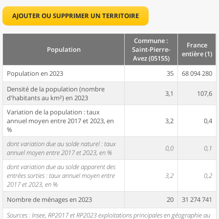
AJOUTER OU SUPPRIMER UN TERRITOIRE
Commune :
France
Population
Saint-Pierre-
entière (1)
Avez (05155)
Population en 2023
35
68 094 280
Densité de la population (nombre
3,1
107,6
d'habitants au km²) en 2023
Variation de la population : taux
annuel moyen entre 2017 et 2023, en
3,2
0,4
%
dont variation due au solde naturel : taux
0,0
0,1
annuel moyen entre 2017 et 2023, en %
dont variation due au solde apparent des
entrées sorties : taux annuel moyen entre
3,2
0,2
2017 et 2023, en %
Nombre de ménages en 2023
20
31 274 741
Sources : Insee, RP2017 et RP2023 exploitations principales en géographie au