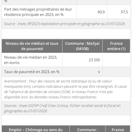
%
Part des ménages propriétaires de leur
60,9
57,5
résidence principale en 2023, en %
Source : Insee, RP2023 exploitation principale en géographie au 01/01/2026
Niveau de vie médian et taux
Commune : Malijai
France
de pauvreté
(04108)
entière (1)
Niveau de vie médian en 2023,
23 550
en euros
Taux de pauvreté en 2023, en %
s
Avertissement : Pour des raisons de secret statistique (s) ou de valeur
manquante (vm), certains indicateurs peuvent ne pas être renseignés. À cause
de l'absence de données de certains DOM, le niveau France n'est pas
disponible (voir les données niveau France métropolitaine).
Sources : Insee-DGFiP-Cnaf-Cnav-Ccmsa, Fichier localisé social et fiscal en
géographie au 01/01/2026
Emploi – Chômage au sens du
Commune :
France