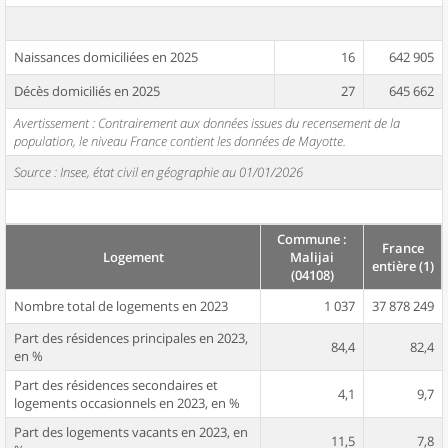
Naissances domiciliées en 2025
16
642 905
Décès domiciliés en 2025
27
645 662
Avertissement : Contrairement aux données issues du recensement de la
population, le niveau France contient les données de Mayotte.
Source : Insee, état civil en géographie au 01/01/2026
Commune :
France
Logement
Malijai
entière (1)
(04108)
Nombre total de logements en 2023
1 037
37 878 249
Part des résidences principales en 2023,
84,4
82,4
en %
Part des résidences secondaires et
4,1
9,7
logements occasionnels en 2023, en %
Part des logements vacants en 2023, en
11,5
7,8