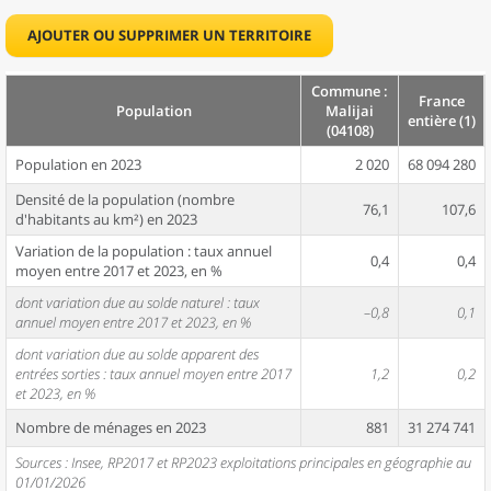
AJOUTER OU SUPPRIMER UN TERRITOIRE
Commune :
France
Population
Malijai
entière (1)
(04108)
Population en 2023
2 020
68 094 280
Densité de la population (nombre
76,1
107,6
d'habitants au km²) en 2023
Variation de la population : taux annuel
0,4
0,4
moyen entre 2017 et 2023, en %
dont variation due au solde naturel : taux
–0,8
0,1
annuel moyen entre 2017 et 2023, en %
dont variation due au solde apparent des
entrées sorties : taux annuel moyen entre 2017
1,2
0,2
et 2023, en %
Nombre de ménages en 2023
881
31 274 741
Sources : Insee, RP2017 et RP2023 exploitations principales en géographie au
01/01/2026