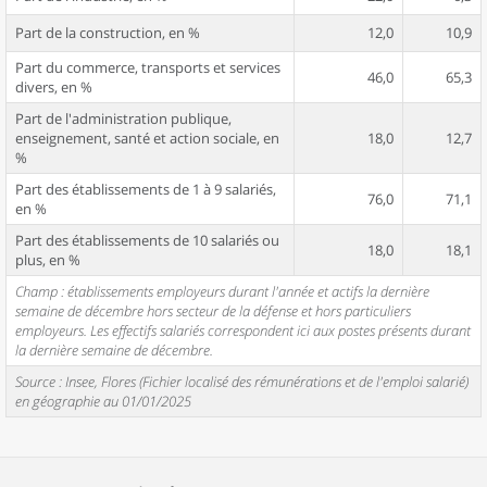
Part de la construction, en %
12,0
10,9
Part du commerce, transports et services
46,0
65,3
divers, en %
Part de l'administration publique,
enseignement, santé et action sociale, en
18,0
12,7
%
Part des établissements de 1 à 9 salariés,
76,0
71,1
en %
Part des établissements de 10 salariés ou
18,0
18,1
plus, en %
Champ : établissements employeurs durant l'année et actifs la dernière
semaine de décembre hors secteur de la défense et hors particuliers
employeurs. Les effectifs salariés correspondent ici aux postes présents durant
la dernière semaine de décembre.
Source : Insee, Flores (Fichier localisé des rémunérations et de l'emploi salarié)
en géographie au 01/01/2025