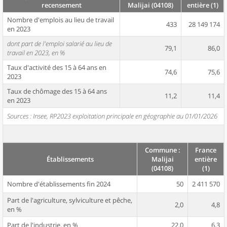
recensement
Malijai (04108)
entière (1)
Nombre d'emplois au lieu de travail
433
28 149 174
en 2023
dont part de l'emploi salarié au lieu de
79,1
86,0
travail en 2023, en %
Taux d'activité des 15 à 64 ans en
74,6
75,6
2023
Taux de chômage des 15 à 64 ans
11,2
11,4
en 2023
Sources : Insee, RP2023 exploitation principale en géographie au 01/01/2026
Commune :
France
Établissements
Malijai
entière
(04108)
(1)
Nombre d'établissements fin 2024
50
2 411 570
Part de l'agriculture, sylviculture et pêche,
2,0
4,8
en %
Part de l'industrie, en %
22,0
6,3