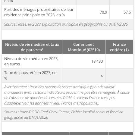
en %
Part des ménages propriétaires de leur
70,9
57,5
résidence principale en 2023, en %
Source : Insee, RP2023 exploitation principale en géographie au 01/01/2026
Niveau de vie médian et taux
Commune :
France
de pauvreté
Montloué (02519)
entière (1)
Niveau de vie médian en 2023,
18 430
en euros
Taux de pauvreté en 2023, en
s
%
Avertissement : Pour des raisons de secret statistique (s) ou de valeur
manquante (vm), certains indicateurs peuvent ne pas être renseignés. À cause
de l'absence de données de certains DOM, le niveau France n'est pas
disponible (voir les données niveau France métropolitaine).
Sources : Insee-DGFiP-Cnaf-Cnav-Ccmsa, Fichier localisé social et fiscal en
géographie au 01/01/2026