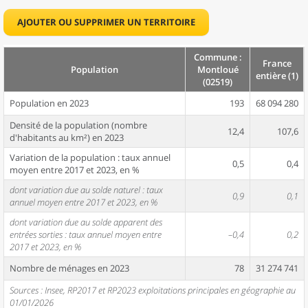
AJOUTER OU SUPPRIMER UN TERRITOIRE
Commune :
France
Population
Montloué
entière (1)
(02519)
Population en 2023
193
68 094 280
Densité de la population (nombre
12,4
107,6
d'habitants au km²) en 2023
Variation de la population : taux annuel
0,5
0,4
moyen entre 2017 et 2023, en %
dont variation due au solde naturel : taux
0,9
0,1
annuel moyen entre 2017 et 2023, en %
dont variation due au solde apparent des
entrées sorties : taux annuel moyen entre
–0,4
0,2
2017 et 2023, en %
Nombre de ménages en 2023
78
31 274 741
Sources : Insee, RP2017 et RP2023 exploitations principales en géographie au
01/01/2026