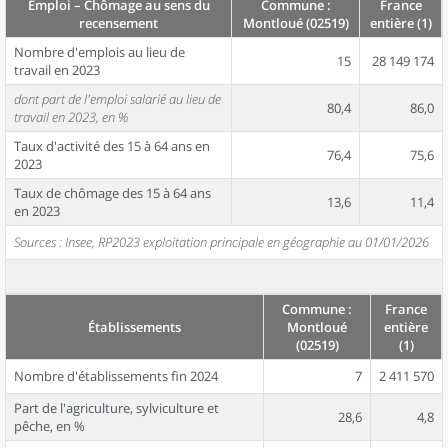
Emploi – Chômage au sens du
Commune :
France
recensement
Montloué (02519)
entière (1)
Nombre d'emplois au lieu de
15
28 149 174
travail en 2023
dont part de l'emploi salarié au lieu de
80,4
86,0
travail en 2023, en %
Taux d'activité des 15 à 64 ans en
76,4
75,6
2023
Taux de chômage des 15 à 64 ans
13,6
11,4
en 2023
Sources : Insee, RP2023 exploitation principale en géographie au 01/01/2026
Commune :
France
Établissements
Montloué
entière
(02519)
(1)
Nombre d'établissements fin 2024
7
2 411 570
Part de l'agriculture, sylviculture et
28,6
4,8
pêche, en %