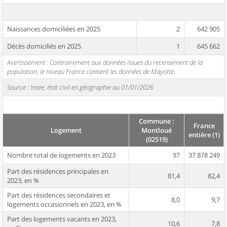
Naissances domiciliées en 2025
2
642 905
Décès domiciliés en 2025
1
645 662
Avertissement : Contrairement aux données issues du recensement de la
population, le niveau France contient les données de Mayotte.
Source : Insee, état civil en géographie au 01/01/2026
Commune :
France
Logement
Montloué
entière (1)
(02519)
Nombre total de logements en 2023
97
37 878 249
Part des résidences principales en
81,4
82,4
2023, en %
Part des résidences secondaires et
8,0
9,7
logements occasionnels en 2023, en %
Part des logements vacants en 2023,
10,6
7,8