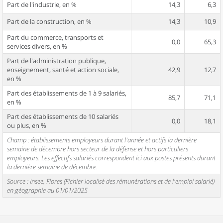
Part de l'industrie, en %
14,3
6,3
Part de la construction, en %
14,3
10,9
Part du commerce, transports et
0,0
65,3
services divers, en %
Part de l'administration publique,
enseignement, santé et action sociale,
42,9
12,7
en %
Part des établissements de 1 à 9 salariés,
85,7
71,1
en %
Part des établissements de 10 salariés
0,0
18,1
ou plus, en %
Champ : établissements employeurs durant l'année et actifs la dernière
semaine de décembre hors secteur de la défense et hors particuliers
employeurs. Les effectifs salariés correspondent ici aux postes présents durant
la dernière semaine de décembre.
Source : Insee, Flores (Fichier localisé des rémunérations et de l'emploi salarié)
en géographie au 01/01/2025