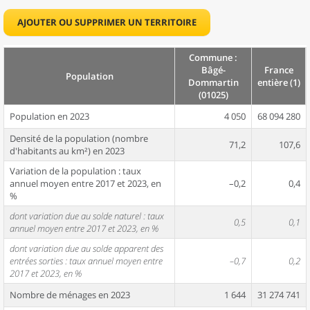
AJOUTER OU SUPPRIMER UN TERRITOIRE
Commune :
Bâgé-
France
Population
Dommartin
entière (1)
(01025)
Population en 2023
4 050
68 094 280
Densité de la population (nombre
71,2
107,6
d'habitants au km²) en 2023
Variation de la population : taux
annuel moyen entre 2017 et 2023, en
–0,2
0,4
%
dont variation due au solde naturel : taux
0,5
0,1
annuel moyen entre 2017 et 2023, en %
dont variation due au solde apparent des
entrées sorties : taux annuel moyen entre
–0,7
0,2
2017 et 2023, en %
Nombre de ménages en 2023
1 644
31 274 741