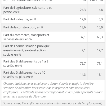
Nombre d'établissements fin 2024
70
2 411 570
Part de l'agriculture, sylviculture et
24,3
4,8
pêche, en %
Part de l'industrie, en %
12,9
6,3
Part de la construction, en %
18,6
10,9
Part du commerce, transports et
37,1
65,3
services divers, en %
Part de l'administration publique,
enseignement, santé et action
7,1
12,7
sociale, en %
Part des établissements de 1 à 9
75,7
71,1
salariés, en %
Part des établissements de 10
14,3
18,1
salariés ou plus, en %
Champ : établissements employeurs durant l'année et actifs la dernière
semaine de décembre hors secteur de la défense et hors particuliers
employeurs. Les effectifs salariés correspondent ici aux postes présents durant
la dernière semaine de décembre.
Source : Insee, Flores (Fichier localisé des rémunérations et de l'emploi salarié)