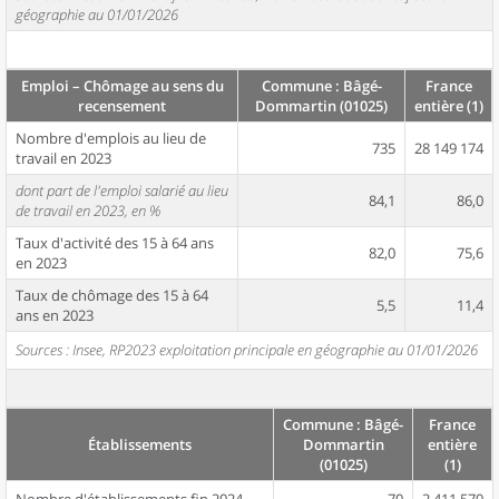
géographie au 01/01/2026
Emploi – Chômage au sens du
Commune : Bâgé-
France
recensement
Dommartin (01025)
entière (1)
Nombre d'emplois au lieu de
735
28 149 174
travail en 2023
dont part de l'emploi salarié au lieu
84,1
86,0
de travail en 2023, en %
Taux d'activité des 15 à 64 ans
82,0
75,6
en 2023
Taux de chômage des 15 à 64
5,5
11,4
ans en 2023
Sources : Insee, RP2023 exploitation principale en géographie au 01/01/2026
Commune : Bâgé-
France
Établissements
Dommartin
entière
(01025)
(1)