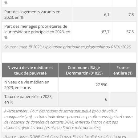
%
Part des logements vacants en
6,1
7,8
2023, en %
Part des ménages propriétaires de
leur résidence principale en 2023, en
83,7
57,5
%
Source : Insee, RP2023 exploitation principale en géographie au 01/01/2026
Niveau de vie médian et
Commune : Bâgé-
France
taux de pauvreté
Dommartin (01025)
entière (1)
Niveau de vie médian en
27 890
2023, en euros
Taux de pauvreté en 2023,
6
en %
Avertissement : Pour des raisons de secret statistique (s) ou de valeur
manquante (vm), certains indicateurs peuvent ne pas être renseignés. À cause
de l'absence de données de certains DOM, le niveau France n'est pas
disponible (voir les données niveau France métropolitaine).
Sources : Insee-DGFiP-Cnaf-Cnav-Ccmsa, Fichier localisé social et fiscal en