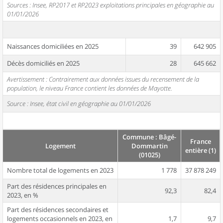
Sources : Insee, RP2017 et RP2023 exploitations principales en géographie au
01/01/2026
Naissances domiciliées en 2025
39
642 905
Décès domiciliés en 2025
28
645 662
Avertissement : Contrairement aux données issues du recensement de la
population, le niveau France contient les données de Mayotte.
Source : Insee, état civil en géographie au 01/01/2026
Commune : Bâgé-
France
Logement
Dommartin
entière (1)
(01025)
Nombre total de logements en 2023
1 778
37 878 249
Part des résidences principales en
92,3
82,4
2023, en %
Part des résidences secondaires et
logements occasionnels en 2023, en
1,7
9,7