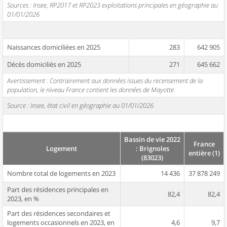
Sources : Insee, RP2017 et RP2023 exploitations principales en géographie au
01/01/2026
Naissances domiciliées en 2025
283
642 905
Décès domiciliés en 2025
271
645 662
Avertissement : Contrairement aux données issues du recensement de la
population, le niveau France contient les données de Mayotte.
Source : Insee, état civil en géographie au 01/01/2026
Bassin de vie 2022
France
Logement
: Brignoles
entière (1)
(83023)
Nombre total de logements en 2023
14 436
37 878 249
Part des résidences principales en
82,4
82,4
2023, en %
Part des résidences secondaires et
logements occasionnels en 2023, en
4,6
9,7