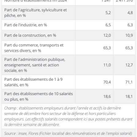
Nombre d'établissements fin 2024
1 241
2 411 570
Part de l'agriculture, sylviculture et
5,2
4,8
pêche, en %
Part de l'industrie, en %
6,5
6,3
Part de la construction, en %
12,0
10,9
Part du commerce, transports et
65,3
65,3
services divers, en %
Part de l'administration publique,
enseignement, santé et action
11,0
12,7
sociale, en %
Part des établissements de 1 à 9
70,4
71,1
salariés, en %
Part des établissements de 10 salariés
18,6
18,1
ou plus, en %
Champ : établissements employeurs durant l'année et actifs la dernière
semaine de décembre hors secteur de la défense et hors particuliers
employeurs. Les effectifs salariés correspondent ici aux postes présents durant
la dernière semaine de décembre.
Source : Insee, Flores (Fichier localisé des rémunérations et de l'emploi salarié)