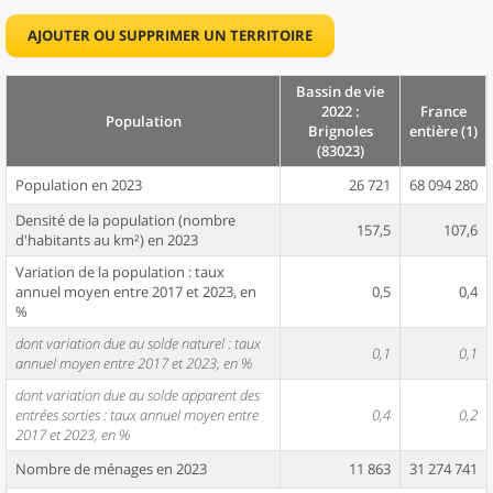
AJOUTER OU SUPPRIMER UN TERRITOIRE
Bassin de vie
2022 :
France
Population
Brignoles
entière (1)
(83023)
Population en 2023
26 721
68 094 280
Densité de la population (nombre
157,5
107,6
d'habitants au km²) en 2023
Variation de la population : taux
annuel moyen entre 2017 et 2023, en
0,5
0,4
%
dont variation due au solde naturel : taux
0,1
0,1
annuel moyen entre 2017 et 2023, en %
dont variation due au solde apparent des
entrées sorties : taux annuel moyen entre
0,4
0,2
2017 et 2023, en %
Nombre de ménages en 2023
11 863
31 274 741