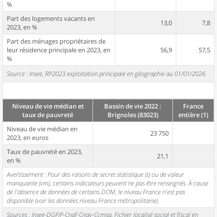
%
Part des logements vacants en
13,0
7,8
2023, en %
Part des ménages propriétaires de
leur résidence principale en 2023, en
56,9
57,5
%
Source : Insee, RP2023 exploitation principale en géographie au 01/01/2026
Niveau de vie médian et
Bassin de vie 2022 :
France
taux de pauvreté
Brignoles (83023)
entière (1)
Niveau de vie médian en
23 750
2023, en euros
Taux de pauvreté en 2023,
21,1
en %
Avertissement : Pour des raisons de secret statistique (s) ou de valeur
manquante (vm), certains indicateurs peuvent ne pas être renseignés. À cause
de l'absence de données de certains DOM, le niveau France n'est pas
disponible (voir les données niveau France métropolitaine).
Sources : Insee-DGFiP-Cnaf-Cnav-Ccmsa, Fichier localisé social et fiscal en