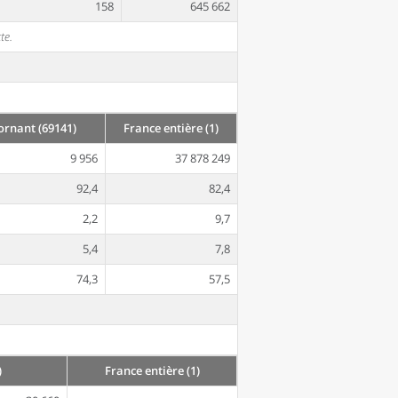
158
645 662
te.
ornant (69141)
France entière (1)
9 956
37 878 249
92,4
82,4
2,2
9,7
5,4
7,8
74,3
57,5
)
France entière (1)