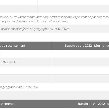
stique (s) ou de valeur manquante (vm), certains indicateurs peuvent ne pas être ren
ble (voir les données niveau France métropolitaine).
localisé social et fiscal en géographie au 01/01/2026
s du recensement
Bassin de vie 2022 : Mornant 
3
en 2023, en %
e en géographie au 01/01/2026
issements
Bassin de vie 2022 :