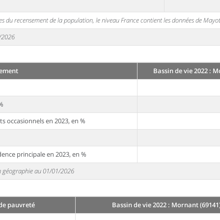
s du recensement de la population, le niveau France contient les données de Mayot
1/2026
ement
Bassin de vie 2022 : M
 %
ts occasionnels en 2023, en %
dence principale en 2023, en %
 en géographie au 01/01/2026
 de pauvreté
Bassin de vie 2022 : Mornant (69141