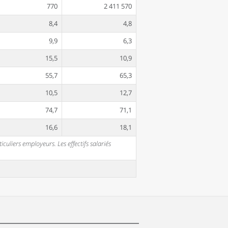
770
2 411 570
8,4
4,8
9,9
6,3
15,5
10,9
55,7
65,3
10,5
12,7
74,7
71,1
16,6
18,1
uliers employeurs. Les effectifs salariés