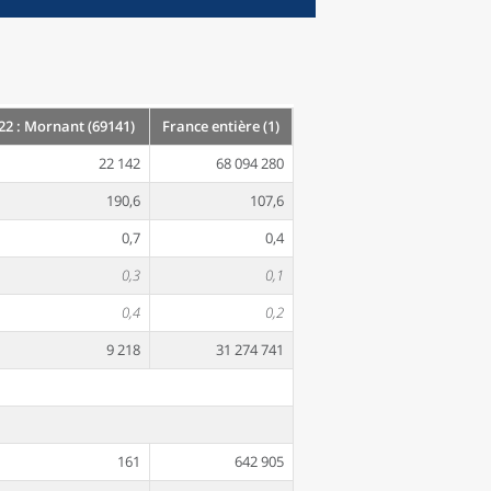
22 : Mornant (69141)
France entière (1)
22 142
68 094 280
190,6
107,6
0,7
0,4
0,3
0,1
0,4
0,2
9 218
31 274 741
161
642 905