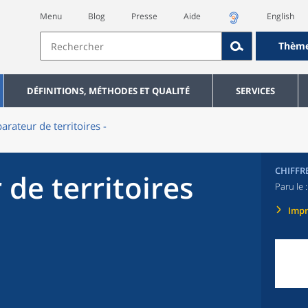
Menu
Blog
Presse
Aide
English
Thèm
DÉFINITIONS, MÉTHODES ET QUALITÉ
SERVICES
rateur de territoires -
CHIFFR
de territoires
Paru le 
Imp