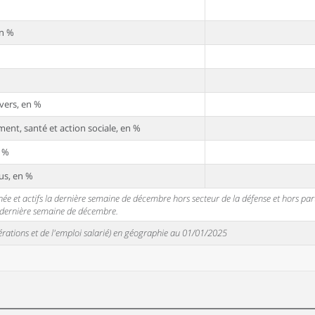
en %
vers, en %
ent, santé et action sociale, en %
n %
us, en %
 et actifs la dernière semaine de décembre hors secteur de la défense et hors partic
a dernière semaine de décembre.
unérations et de l'emploi salarié) en géographie au 01/01/2025