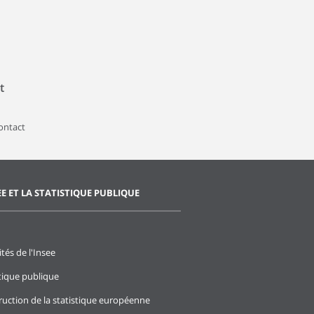
t
contact
EE ET LA STATISTIQUE PUBLIQUE
ités de l'Insee
stique publique
ruction de la statistique européenne