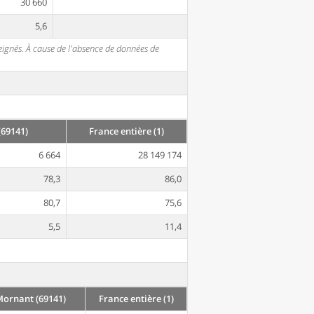
30 660
5,6
seignés. À cause de l'absence de données de
(69141)
France entière (1)
6 664
28 149 174
78,3
86,0
80,7
75,6
5,5
11,4
 Mornant (69141)
France entière (1)