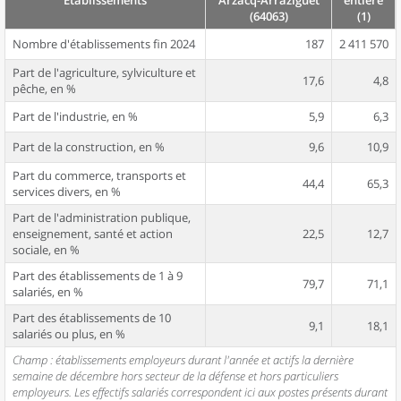
Établissements
Arzacq-Arraziguet
entière
(64063)
(1)
Nombre d'établissements fin 2024
187
2 411 570
Part de l'agriculture, sylviculture et
17,6
4,8
pêche, en %
Part de l'industrie, en %
5,9
6,3
Part de la construction, en %
9,6
10,9
Part du commerce, transports et
44,4
65,3
services divers, en %
Part de l'administration publique,
enseignement, santé et action
22,5
12,7
sociale, en %
Part des établissements de 1 à 9
79,7
71,1
salariés, en %
Part des établissements de 10
9,1
18,1
salariés ou plus, en %
Champ : établissements employeurs durant l'année et actifs la dernière
semaine de décembre hors secteur de la défense et hors particuliers
employeurs. Les effectifs salariés correspondent ici aux postes présents durant