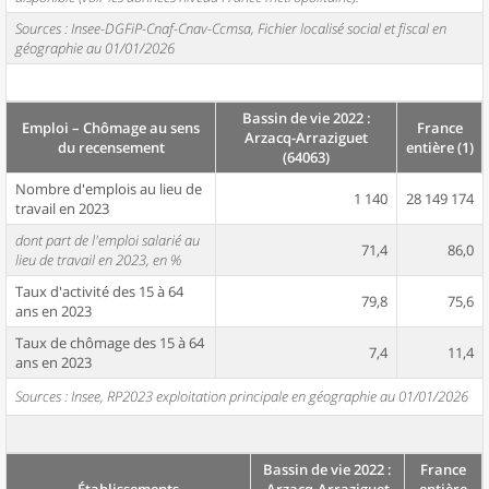
Sources : Insee-DGFiP-Cnaf-Cnav-Ccmsa, Fichier localisé social et fiscal en
géographie au 01/01/2026
Bassin de vie 2022 :
Emploi – Chômage au sens
France
Arzacq-Arraziguet
du recensement
entière (1)
(64063)
Nombre d'emplois au lieu de
1 140
28 149 174
travail en 2023
dont part de l'emploi salarié au
71,4
86,0
lieu de travail en 2023, en %
Taux d'activité des 15 à 64
79,8
75,6
ans en 2023
Taux de chômage des 15 à 64
7,4
11,4
ans en 2023
Sources : Insee, RP2023 exploitation principale en géographie au 01/01/2026
Bassin de vie 2022 :
France