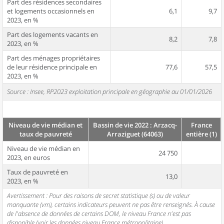
Part des résidences secondaires
et logements occasionnels en
6,1
9,7
2023, en %
Part des logements vacants en
8,2
7,8
2023, en %
Part des ménages propriétaires
de leur résidence principale en
77,6
57,5
2023, en %
Source : Insee, RP2023 exploitation principale en géographie au 01/01/2026
Niveau de vie médian et
Bassin de vie 2022 : Arzacq-
France
taux de pauvreté
Arraziguet (64063)
entière (1)
Niveau de vie médian en
24 750
2023, en euros
Taux de pauvreté en
13,0
2023, en %
Avertissement : Pour des raisons de secret statistique (s) ou de valeur
manquante (vm), certains indicateurs peuvent ne pas être renseignés. À cause
de l'absence de données de certains DOM, le niveau France n'est pas
disponible (voir les données niveau France métropolitaine).