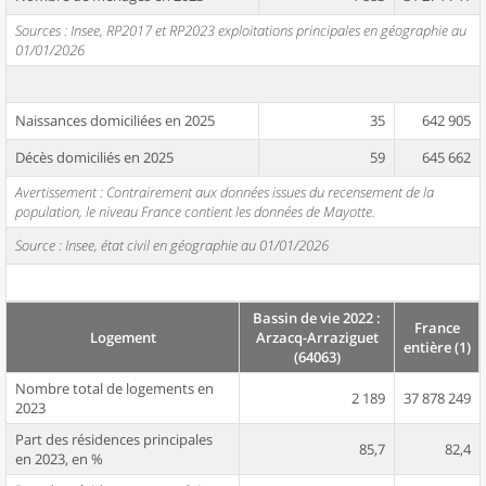
Sources : Insee, RP2017 et RP2023 exploitations principales en géographie au
01/01/2026
Naissances domiciliées en 2025
35
642 905
Décès domiciliés en 2025
59
645 662
Avertissement : Contrairement aux données issues du recensement de la
population, le niveau France contient les données de Mayotte.
Source : Insee, état civil en géographie au 01/01/2026
Bassin de vie 2022 :
France
Logement
Arzacq-Arraziguet
entière (1)
(64063)
Nombre total de logements en
2 189
37 878 249
2023
Part des résidences principales
85,7
82,4
en 2023, en %