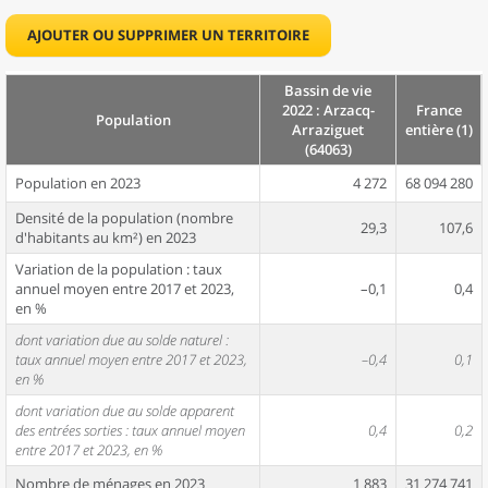
AJOUTER OU SUPPRIMER UN TERRITOIRE
Bassin de vie
2022 : Arzacq-
France
Population
Arraziguet
entière (1)
(64063)
Population en 2023
4 272
68 094 280
Densité de la population (nombre
29,3
107,6
d'habitants au km²) en 2023
Variation de la population : taux
annuel moyen entre 2017 et 2023,
–0,1
0,4
en %
dont variation due au solde naturel :
taux annuel moyen entre 2017 et 2023,
–0,4
0,1
en %
dont variation due au solde apparent
des entrées sorties : taux annuel moyen
0,4
0,2
entre 2017 et 2023, en %
Nombre de ménages en 2023
1 883
31 274 741