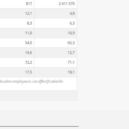
817
2 411 570
12,1
4,8
8,3
6,3
11,0
10,9
54,0
65,3
14,6
12,7
72,2
71,1
17,5
18,1
uliers employeurs. Les effectifs salariés