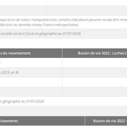
stique (s) ou de valeur manquante (vm), certains indicateurs peuvent ne pas être ren
ble (voir les données niveau France métropolitaine).
localisé social et fiscal en géographie au 01/01/2026
s du recensement
Bassin de vie 2022 : Loches 
3
en 2023, en %
e en géographie au 01/01/2026
lissements
Bassin de vie 2022 