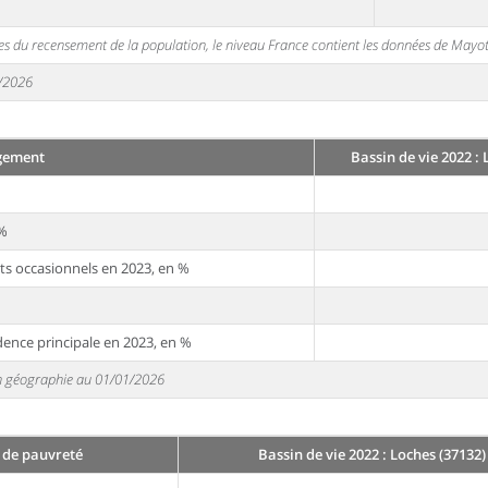
s du recensement de la population, le niveau France contient les données de Mayot
1/2026
gement
Bassin de vie 2022 : 
 %
ts occasionnels en 2023, en %
dence principale en 2023, en %
 en géographie au 01/01/2026
 de pauvreté
Bassin de vie 2022 : Loches (37132)