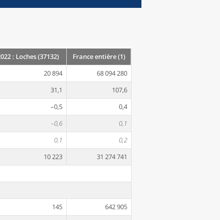
2022 : Loches (37132)
France entière (1)
20 894
68 094 280
31,1
107,6
–0,5
0,4
–0,6
0,1
0,1
0,2
10 223
31 274 741
145
642 905