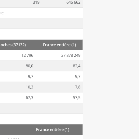
319
645 662
te.
Loches (37132)
France entière (1)
12 796
37 878 249
80,0
82,4
9,7
9,7
10,3
7,8
67,3
57,5
France entière (1)