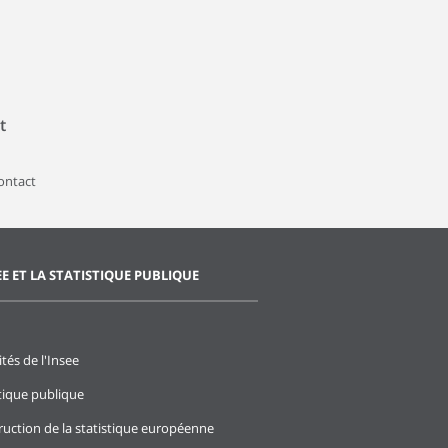
t
contact
EE ET LA STATISTIQUE PUBLIQUE
ités de l'Insee
stique publique
ruction de la statistique européenne