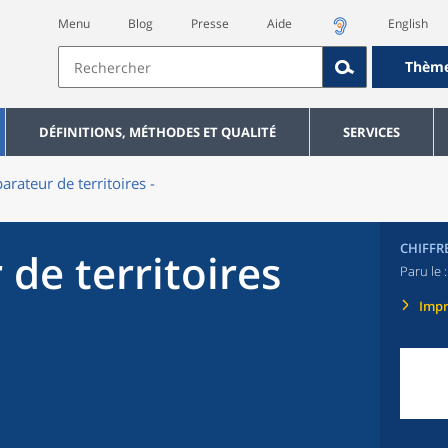
Menu
Blog
Presse
Aide
English
Thèm
DÉFINITIONS, MÉTHODES ET QUALITÉ
SERVICES
rateur de territoires -
CHIFFR
de territoires
Paru le 
Imp