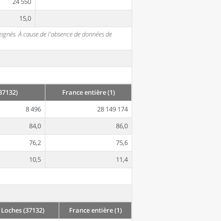
24 550
15,0
seignés. À cause de l'absence de données de
(37132)
France entière (1)
8 496
28 149 174
84,0
86,0
76,2
75,6
10,5
11,4
: Loches (37132)
France entière (1)