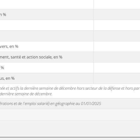
en %
vers, en %
ent, santé et action sociale, en %
n %
us, en %
 et actifs la dernière semaine de décembre hors secteur de la défense et hors partic
a dernière semaine de décembre.
unérations et de l'emploi salarié) en géographie au 01/01/2025