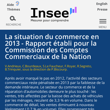
English
Aide
Thèmes
Presse
RECHERCHE
MENU
La situation du commerce en
2013 - Rapport établi pour la
Commission des Comptes
Commerciaux de la Nation
V.Andrieux, C.Bourdeaux, S.Le Faucheur, F.Royer, R.Segreto,
B.Trinquier, sous la direction de P.Biscourp.
Après avoir marqué le pas en 2012, l'activité des secteurs
commerciaux reste pénalisée en 2013 par la faiblesse de la
demande intérieure. Le secteur du commerce et de la
réparation d'automobiles demeure le plus touché : les
ventes, très affectées par la baisse des achats de véhicules
par les ménages, reculent de 3,3 % en volume. Dans le
commerce de détail, les ventes diminuent à nouveau
légèrement ( 0,7 % en volume). Elles progressent très