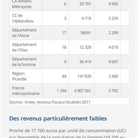
CA Amiens
6
29 701
4 950
Métropole
CC de
3
6 718
2 239
l'Abbevillois
Département
17
39091
2 299
de l'Aisne
Département
18
72 329
4 018
de l'Oise
Département
9
36 419
4 047
de la Somme
Région
44
147 839
3 360
Picardie
France
1 294
4 907 561
3 792
métropolitaine
Source : Insee, revenus fiscaux localisés 2011
Des revenus particulièrement faibles
Proche de 17 700 euros par unité de consommation (UC)
sur l’ensemble de la population de la Somme (19 200 au