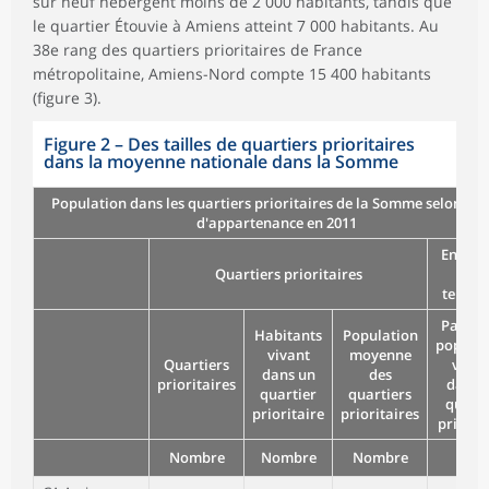
sur neuf hébergent moins de 2 000 habitants, tandis que
le quartier Étouvie à Amiens atteint 7 000 habitants. Au
38e rang des quartiers prioritaires de France
métropolitaine, Amiens-Nord compte 15 400 habitants
(figure 3).
Figure 2
–
Des tailles de quartiers prioritaires
dans la moyenne nationale dans la Somme
Population dans les quartiers prioritaires de la Somme selon l'EP
d'appartenance en 2011
Ensem
Quartiers prioritaires
du
territo
Part de
Habitants
Population
populat
vivant
moyenne
Quartiers
vivan
dans un
des
prioritaires
dans 
quartier
quartiers
quarti
prioritaire
prioritaires
priorit
Nombre
Nombre
Nombre
%