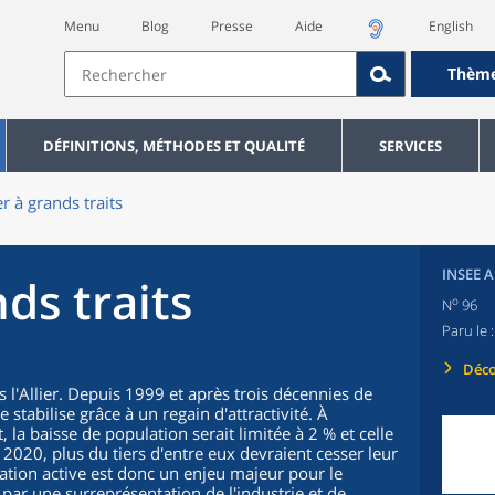
Menu
Blog
Presse
Aide
English
Thèm
DÉFINITIONS, MÉTHODES ET QUALITÉ
SERVICES
er à grands traits
INSEE A
nds traits
o
N
96
Paru le 
Déco
 l'Allier. Depuis 1999 et après trois décennies de
stabilise grâce à un regain d'attractivité. À
t, la baisse de population serait limitée à 2 % et celle
 2020, plus du tiers d'entre eux devraient cesser leur
lation active est donc un enjeu majeur pour le
ar une surreprésentation de l'industrie et de