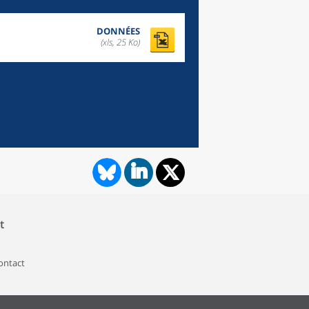
DONNÉES
(xls, 25 Ko)
t
contact