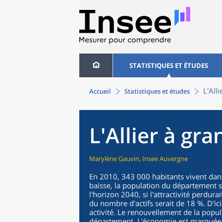
STATISTIQUES ET ÉTUDES
L'Alli
Accueil
Statistiques et études
L'Allier à gra
Marylène Gauvin, Insee Auvergne
En 2010, 343 000 habitants vivent dans
baisse, la population du département se 
l'horizon 2040, si l'attractivité perdurai
du nombre d'actifs serait de 18 %. D'ici
activité. Le renouvellement de la popu
département. L'économie est marquée p