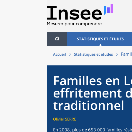
STATISTIQUES ET ÉTUDES
Famil
Accueil
Statistiques et études
Familles en L
effritement 
traditionnel
Olivier SERRE
En 2008, plus de 653 000 familles rési