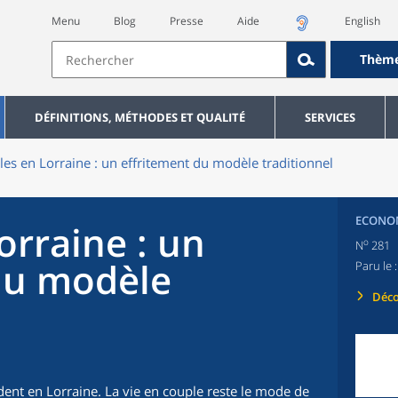
Menu
Blog
Presse
Aide
English
Thèm
DÉFINITIONS, MÉTHODES ET QUALITÉ
SERVICES
les en Lorraine : un effritement du modèle traditionnel
ECONOM
orraine : un
o
N
281
du modèle
Paru le 
Déco
dent en Lorraine. La vie en couple reste le mode de