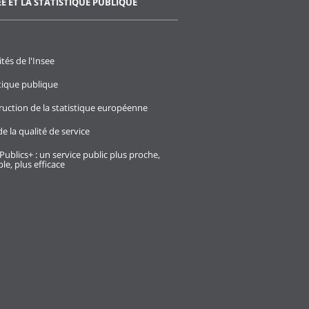
EE ET LA STATISTIQUE PUBLIQUE
ités de l'Insee
stique publique
ruction de la statistique européenne
e la qualité de service
Publics+ : un service public plus proche,
le, plus efficace