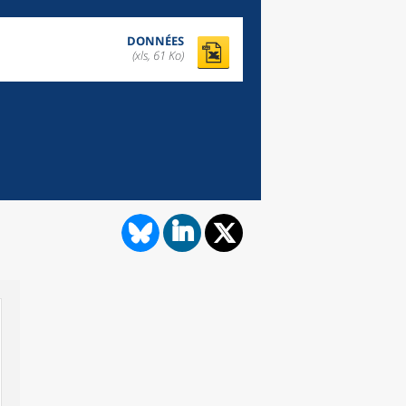
DONNÉES
(xls, 61 Ko)