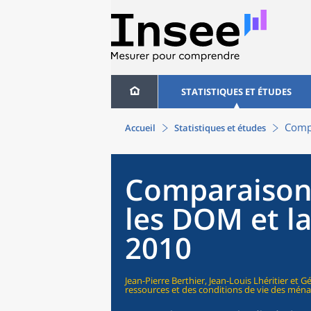
STATISTIQUES ET ÉTUDES
Compa
Accueil
Statistiques et études
Comparaison 
les DOM et l
2010
Jean-Pierre Berthier, Jean-Louis Lhéritier et
ressources et des conditions de vie des ména