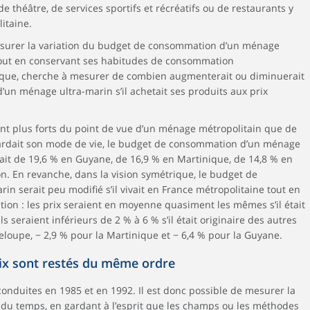
e théâtre, de services sportifs et récréatifs ou de restaurants y
itaine.
surer la variation du budget de consommation d’un ménage
 tout en conservant ses habitudes de consommation
rique, cherche à mesurer de combien augmenterait ou diminuerait
un ménage ultra-marin s’il achetait ses produits aux prix
 sont plus forts du point de vue d’un ménage métropolitain que de
 gardait son mode de vie, le budget de consommation d’un ménage
it de 19,6 % en Guyane, de 16,9 % en Martinique, de 14,8 % en
. En revanche, dans la vision symétrique, le budget de
 serait peu modifié s’il vivait en France métropolitaine tout en
on : les prix seraient en moyenne quasiment les mêmes s’il était
ls seraient inférieurs de 2 % à 6 % s’il était originaire des autres
loupe, − 2,9 % pour la Martinique et − 6,4 % pour la Guyane.
rix sont restés du même ordre
conduites en 1985 et en 1992. Il est donc possible de mesurer la
s du temps, en gardant à l’esprit que les champs ou les méthodes