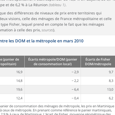
pe et de 6,2 % à La Réunion
(tableau 1)
.
ue des différences de niveaux de prix entre territoires qui
x visions, celle des ménages de France métropolitaine et celle
type Fisher, lequel prend en compte le fait que les ménages
mation à celle des prix,
sources
).
entre les DOM et la métropole en mars 2010
 (panier de
Écarts métropole/DOM (panier
Écarts de Fisher
opolitain)
de consommation local)
DOM/métropole
16,9
− 2,9
9,7
14,8
− 2,2
8,3
19,6
− 6,4
13,0
12,4
− 0,4
6,2
 panier de consommation des ménages de métropole, les prix en Martinique
à ceux de métropole. En prenant comme référence le panier martiniquais,
de 2,9 % à ceux de Martinique. L'écart de Fisher, moyenne géométrique des