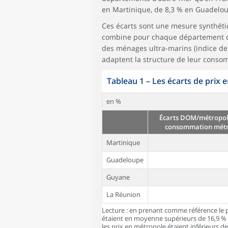
en Martinique, de 8,3 % en Guadelou
Ces écarts sont une mesure synthétiq
combine pour chaque département deu
des ménages ultra-marins (indice de 
adaptent la structure de leur consom
Tableau 1
–
Les écarts de prix 
en %
Écarts DOM/métropole
consommation métr
Martinique
Guadeloupe
Guyane
La Réunion
Lecture : en prenant comme référence le
étaient en moyenne supérieurs de 16,9 % 
les prix en métropole étaient inférieurs 