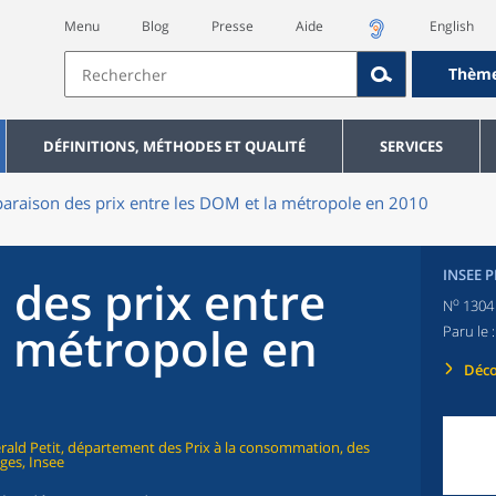
Menu
Blog
Presse
Aide
English
Thèm
DÉFINITIONS, MÉTHODES ET QUALITÉ
SERVICES
raison des prix entre les DOM et la métropole en 2010
INSEE 
des prix entre
o
N
1304
a métropole en
Paru le 
Déco
 Gérald Petit, département des Prix à la consommation, des
ges, Insee