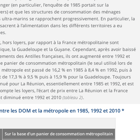
er (en particulier, l’enquête de 1985 portait sur la
rs) et que les structures de consommation des ménages
 ultra-marins se rapprochent progressivement. En particulier, la
crent à l’alimentation dans les différents territoires a eu
es.
x, hors loyers, par rapport à la France métropolitaine sont
ique, la Guadeloupe et la Guyane. Cependant, après avoir baissé
ments des Antilles françaises, ils ont augmenté entre 1992 et
 panier de consommation métropolitain (le seul utilisé lors de
 la métropole est passé de 16,2 % en 1985 à 8,4 % en 1992, puis à
t de 17,3 % à 9,5 % puis à 15,9 % pour la Guadeloupe. Toujours
inué pour La Réunion, essentiellement entre 1985 et 1992, et est
ompte les loyers, l’écart de prix entre La Réunion et la France
nt diminué entre 1992 et 2010
(tableau 2)
.
entre les DOM et la métropole en 1985, 1992 et 2010 *
Sur la base d'un panier de consommation métropolitain