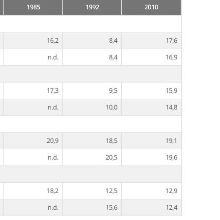
1985
1992
2010
16,2
8,4
17,6
n.d.
8,4
16,9
17,3
9,5
15,9
n.d.
10,0
14,8
20,9
18,5
19,1
n.d.
20,5
19,6
18,2
12,5
12,9
n.d.
15,6
12,4