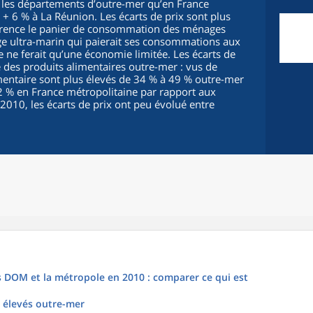
s les départements d’outre-mer qu’en France
+ 6 % à La Réunion. Les écarts de prix sont plus
érence le panier de consommation des ménages
e ultra-marin qui paierait ses consommations aux
e ne ferait qu’une économie limitée. Les écarts de
té des produits alimentaires outre-mer : vus de
imentaire sont plus élevés de 34 % à 49 % outre-mer
2 % en France métropolitaine par rapport aux
010, les écarts de prix ont peu évolué entre
s DOM et la métropole en 2010 : comparer ce qui est
s élevés outre-mer