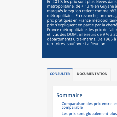
En 2010, les prix sont plus élevés dan
métropolitaine, de + 13 % en Guyane à 
marqués lorsqu’on retient comme réf
métropolitains. En revanche, un ménag
prix pratiqués en France métropolitain
prix s’expliquent en partie par la cher
France métropolitaine, les prix de l’al
et, vus des DOM, inférieurs de 9 % à 2
départements ultra-marins. De 1985 à 2
territoires, sauf pour La Réunion.
CONSULTER
DOCUMENTATION
Sommaire
Comparaison des prix entre le
comparable
Les prix sont globalement plu