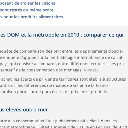
posent de croiser les visions
x sont restés du même ordre
s pour les produits alimentaires
les DOM et la métropole en 2010 : comparer ce qui
enquête de comparaison des prix entre les départements d’outre-
te enquête s’appuie sur la méthodologie internationale de calcul
ays qui consiste à comparer, entre différents territoires, les prix
ésentatif de la consommation des ménages
(sources)
.
chat, les écarts de prix entre territoires sont établis à structures
 ainsi les différences de modes de vie entre la France
paraison porte sur de purs écarts de prix entre produits
us élevés outre-mer
prix à la consommation était globalement plus élevé dans les
e métropolitaine. Il était supérieur de 13,0 % en Guyane, de 9,7 