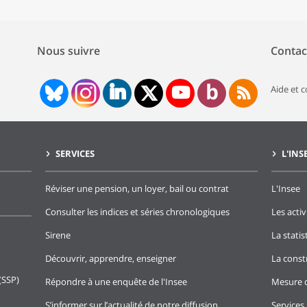
Nous suivre
Contac
Aide et 
SERVICES
L'INS
Réviser une pension, un loyer, bail ou contrat
L'Insee
Consulter les indices et séries chronologiques
Les activ
Sirene
La stati
Découvrir, apprendre, enseigner
La const
(SSP)
Répondre à une enquête de l'Insee
Mesure d
S’informer sur l’actualité de notre diffusion
Services 