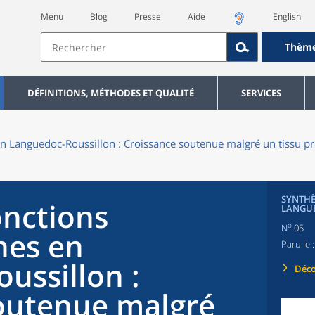
Menu
Blog
Presse
Aide
English
Thèm
DÉFINITIONS, MÉTHODES ET QUALITÉ
SERVICES
n Languedoc-Roussillon : Croissance soutenue malgré un tissu pro
SYNTHÈ
onctions
LANGU
o
N
05
nes en
Paru le 
ussillon :
Déco
outenue malgré