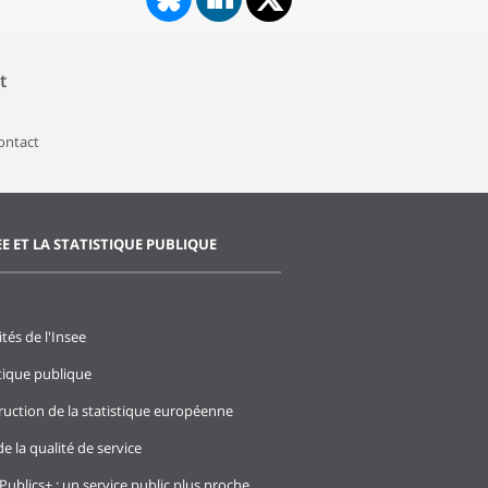
t
contact
EE ET LA STATISTIQUE PUBLIQUE
ités de l'Insee
stique publique
ruction de la statistique européenne
e la qualité de service
Publics+ : un service public plus proche,