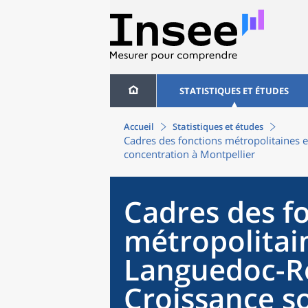
STATISTIQUES ET ÉTUDES
Accueil
Statistiques et études
Cadres des fonctions métropolitaines e
concentration à Montpellier
Cadres des f
métropolitai
Languedoc-Ro
Croissance s