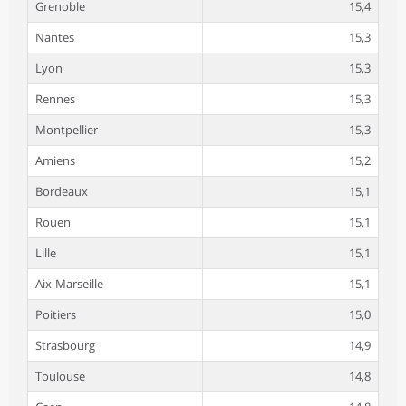
Grenoble
15,4
Nantes
15,3
Lyon
15,3
Rennes
15,3
Montpellier
15,3
Amiens
15,2
Bordeaux
15,1
Rouen
15,1
Lille
15,1
Aix-Marseille
15,1
Poitiers
15,0
Strasbourg
14,9
Toulouse
14,8