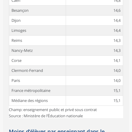
Caen
14,8
Besançon
14,6
Dijon
14,4
Limoges
14,4
Reims
14,3
Nancy-Metz
14,3
Corse
14,1
Clermont-Ferrand
14,0
Paris
14,0
France métropolitaine
15,1
Médiane des régions
15,1
Champ: enseignement public et privé sous contrat
Source : Ministère de l’Éducation nationale
Moins d’élèves par enseignant dans le