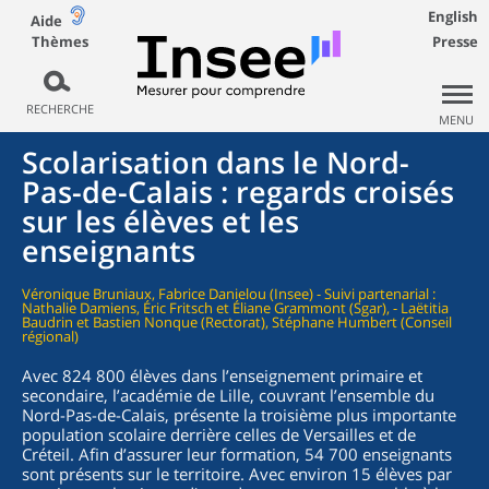
English
Aide
Thèmes
Presse
RECHERCHE
MENU
Scolarisation dans le Nord-
Pas-de-Calais : regards croisés
sur les élèves et les
enseignants
Véronique Bruniaux, Fabrice Danielou (Insee) - Suivi partenarial :
Nathalie Damiens, Éric Fritsch et Éliane Grammont (Sgar), - Laëtitia
Baudrin et Bastien Nonque (Rectorat), Stéphane Humbert (Conseil
régional)
Avec 824 800 élèves dans l’enseignement primaire et
secondaire, l’académie de Lille, couvrant l’ensemble du
Nord-Pas-de-Calais, présente la troisième plus importante
population scolaire derrière celles de Versailles et de
Créteil. Afin d’assurer leur formation, 54 700 enseignants
sont présents sur le territoire. Avec environ 15 élèves par