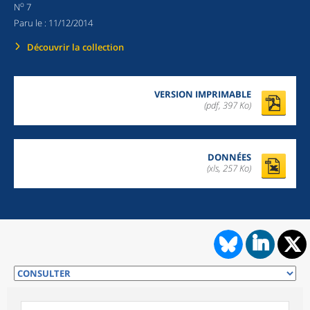
o
N
7
Paru le :
11/12/2014
Découvrir la collection
VERSION IMPRIMABLE
(pdf, 397 Ko)
DONNÉES
(xls, 257 Ko)