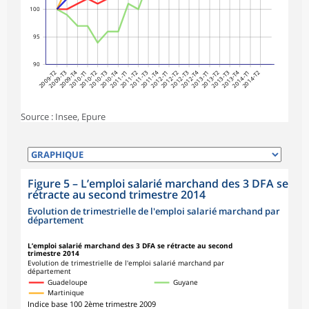
100
95
90
2009-T2
2009-T3
2009-T4
2010-T1
2010-T2
2010-T3
2010-T4
2011-T1
2011-T2
2011-T3
2011-T4
2012-T1
2012-T2
2012-T3
2012-T4
2013-T1
2013-T2
2013-T3
2013-T4
2014-T1
2014-T2
Source : Insee, Epure
Figure 5
–
L’emploi salarié marchand des 3 DFA se
rétracte au second trimestre 2014
Evolution de trimestrielle de l'emploi salarié marchand par
département
L’emploi salarié marchand des 3 DFA se rétracte au second
trimestre 2014
Evolution de trimestrielle de l'emploi salarié marchand par
département
Guadeloupe
Guyane
Martinique
Indice base 100 2ème trimestre 2009