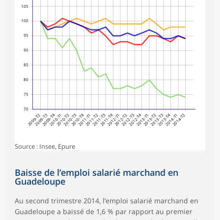
105
100
95
90
85
80
75
70
2009-T2
2009-T3
2009-T4
2010-T1
2010-T2
2010-T3
2010-T4
2011-T1
2011-T2
2011-T3
2011-T4
2012-T1
2012-T2
2012-T3
2012-T4
2013-T1
2013-T2
2013-T3
2013-T4
2014-T1
2014-T2
Source : Insee, Epure
Baisse de l’emploi salarié marchand en
Guadeloupe
Au second trimestre 2014, l’emploi salarié marchand en
Guadeloupe a baissé de 1,6 % par rapport au premier