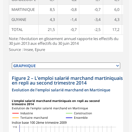
MARTINIQUE
8,5
-0,8
-0,7
6,0
GUYANE
4,3
-1,4
-3,4
4,3
TOTAL
21,5
-0,7
-2,5
17,2
Note: l'évolution en glissement annuel rapporte les effectifs du
30 juin 2013 aux effectifs du 30 juin 2014
Source : Insee, Epure
Figure 2
–
L’emploi salarié marchand martiniquais
en repli au second trimestre 2014
Evolution de l'emploi salarié marchand en Martinique
L’emploi salarié marchand martiniquais en repli au second
trimestre 2014
Evolution de l'emploi salarié marchand en Martinique
Industrie
Construction
Tertiaire marchand
Ensemble
Indice base 100 2ème trimestre 2009
110