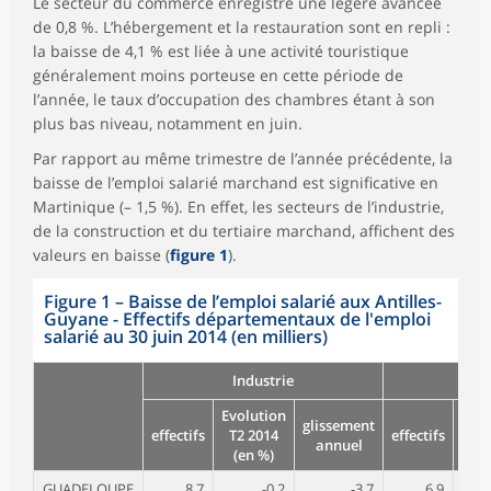
Le secteur du commerce enregistre une légère avancée
de 0,8 %. L’hébergement et la restauration sont en repli :
la baisse de 4,1 % est liée à une activité touristique
généralement moins porteuse en cette période de
l’année, le taux d’occupation des chambres étant à son
plus bas niveau, notamment en juin.
Par rapport au même trimestre de l’année précédente, la
baisse de l’emploi salarié marchand est significative en
Martinique (– 1,5 %). En effet, les secteurs de l’industrie,
de la construction et du tertiaire marchand, affichent des
valeurs en baisse (
figure 1
).
Figure 1
–
Baisse de l’emploi salarié aux Antilles-
Guyane - Effectifs départementaux de l'emploi
salarié au 30 juin 2014 (en milliers)
Industrie
Cons
Evolution
Evol
glissement
effectifs
T2 2014
effectifs
T2 
annuel
(en %)
(e
GUADELOUPE
8,7
-0,2
-3,7
6,9