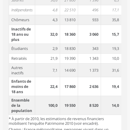
Salariés
36,6
21 800
1 396
6,3
Indépendants
4,8
22 510
496
17,1
Chômeurs
4,3
13 810
933
35,8
Inactifs de
18 ans ou
32,0
18 360
3 060
15,7
plus
Étudiants
2,9
18 830
343
19,3
Retraités
21,9
19 390
1 343
10,0
Autres
7,1
14 690
1 373
31,6
inactifs
Enfants de
moins de
22,4
17 860
2 636
19,4
18 ans
Ensemble
de la
100,0
19 550
8 520
14,0
population
* À partir de 2010, les estimations de revenus financiers
mobilisent l'enquête Patrimoine 2010 (voir encadré).
Champ : France métropolitaine, personnes vivant dans un