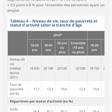
+ 0,5 point à 8 % pour l’ensemble des personnes ayant un
emploi.
Tableau 4
–
Niveau de vie, taux de pauvreté et
statut d'activité selon la tranche d'âge
2010*
50 ans
Ensemble
18-29
30-49
18-29
30-49
ou
(18 ans
ans
ans
ans
ans
plus
ou plus)
Niveau de
vie
médian
18 630
20 180
20 530
20 030
18 150
20 12
(euros
2011)
Taux de
pauvreté
17,7
12,3
10,6
12,4
19,4
13,
(en %)
Répartition par statut d'activité (en %)
Actifs
56,8
82,1
30,2
53,3
55,4
82,