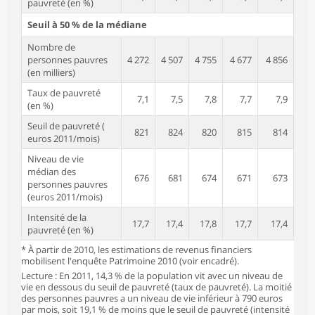
pauvreté (en %)
Seuil à 50 % de la médiane
Nombre de
personnes pauvres
4 272
4 507
4 755
4 677
4 856
(en milliers)
Taux de pauvreté
7,1
7,5
7,8
7,7
7,9
(en %)
Seuil de pauvreté (
821
824
820
815
814
euros 2011/mois)
Niveau de vie
médian des
676
681
674
671
673
personnes pauvres
(euros 2011/mois)
Intensité de la
17,7
17,4
17,8
17,7
17,4
pauvreté (en %)
* À partir de 2010, les estimations de revenus financiers
mobilisent l'enquête Patrimoine 2010 (voir encadré).
Lecture : En 2011, 14,3 % de la population vit avec un niveau de
vie en dessous du seuil de pauvreté (taux de pauvreté). La moitié
des personnes pauvres a un niveau de vie inférieur à 790 euros
par mois, soit 19,1 % de moins que le seuil de pauvreté (intensité