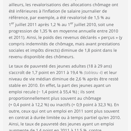
ailleurs, les revalorisations des allocations chômage ont
été inférieures à l’inflation (le salaire journalier de
référence, par exemple, a été revalorisé de 1,5 % au
er
er
1
juillet 2011 après 1,2 % au 1
juillet 2010, soit une
progression de 1,35 % en moyenne annuelle entre 2010
et 2011). Ainsi, le poids des revenus déclarés « perçus » (y
compris indemnités de chômage, mais avant prestations
sociales et impôts directs) diminue de 1,8 point dans le
revenu disponible des chômeurs.
Le taux de pauvreté des jeunes adultes (18 à 29 ans)
s’accroît de 1,7 point en 2011 à 19,4 %
(tableau 4)
et leur
niveau de vie médian diminue de 2,6 % après être resté
stable en 2010. En effet, la part des jeunes ayant un
emploi recule (− 1,4 point à 55,4 %) ; ils sont
proportionnellement plus souvent au chômage
(+ 0,4 point à 12,2 %) ou inactifs (+ 0,9 point à 32,3 %). En
outre, ceux qui ont un emploi en 2011 sont plus souvent
en contrat à durée limitée ou à temps partiel qu’en 2010.
Ainsi, le taux de pauvreté des jeunes ayant un emploi
augmente de 1,4 point en 2011 à 11,5 %, contre