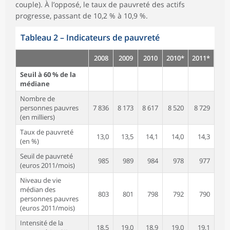
couple). À l’opposé, le taux de pauvreté des actifs
progresse, passant de 10,2 % à 10,9 %.
Tableau 2
–
Indicateurs de pauvreté
2008
2009
2010
2010*
2011*
Seuil à 60 % de la
médiane
Nombre de
personnes pauvres
7 836
8 173
8 617
8 520
8 729
(en milliers)
Taux de pauvreté
13,0
13,5
14,1
14,0
14,3
(en %)
Seuil de pauvreté
985
989
984
978
977
(euros 2011/mois)
Niveau de vie
médian des
803
801
798
792
790
personnes pauvres
(euros 2011/mois)
Intensité de la
18,5
19,0
18,9
19,0
19,1