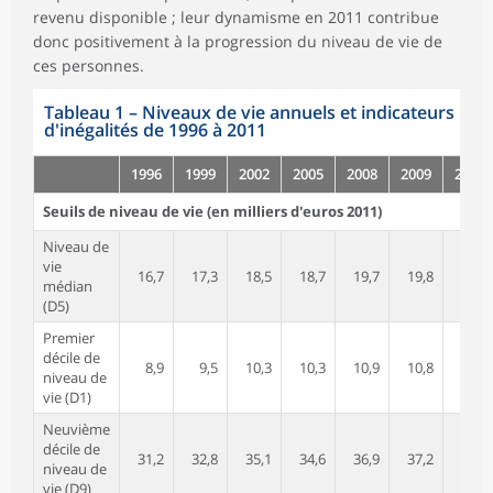
revenu disponible ; leur dynamisme en 2011 contribue
donc positivement à la progression du niveau de vie de
ces personnes.
Tableau 1
–
Niveaux de vie annuels et indicateurs
d'inégalités de 1996 à 2011
1996
1999
2002
2005
2008
2009
2010
Seuils de niveau de vie (en milliers d'euros 2011)
Niveau de
vie
16,7
17,3
18,5
18,7
19,7
19,8
19,7
médian
(D5)
Premier
décile de
8,9
9,5
10,3
10,3
10,9
10,8
10,6
niveau de
vie (D1)
Neuvième
décile de
31,2
32,8
35,1
34,6
36,9
37,2
37,0
niveau de
vie (D9)