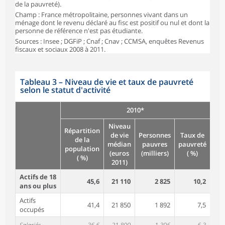
de la pauvreté).
Champ : France métropolitaine, personnes vivant dans un
ménage dont le revenu déclaré au fisc est positif ou nul et dont la
personne de référence n'est pas étudiante.
Sources : Insee ; DGFiP ; Cnaf ; Cnav ; CCMSA, enquêtes Revenus
fiscaux et sociaux 2008 à 2011.
Tableau 3
–
Niveau de vie et taux de pauvreté
selon le statut d'activité
2010*
Niveau
Répartition
Rép
de vie
Personnes
Taux de
de la
médian
pauvres
pauvreté
population
pop
(euros
(milliers)
( %)
( %)
2011)
Actifs de 18
45,6
21 110
2 825
10,2
ans ou plus
Actifs
41,4
21 850
1 892
7,5
occupés