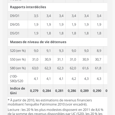
Rapports interdéciles
D9/D1
3,5
3,4
3,4
3,4
3,4
3,4
3,5
D9/D5
1,9
1,9
1,9
1,9
1,9
1,9
1,9
D5/D1
1,9
1,8
1,8
1,8
1,8
1,8
1,8
Masses de niveau de vie détenues
S20 (en %)
9,0
9,1
9,3
9,0
9,0
8,9
8,7
S50 (en %)
31,0
30,9
31,1
31,0
30,9
30,7
30,2
S80 (en %)
63,0
62,3
62,3
62,0
61,6
61,8
61,0
(100-
4,1
4,1
4,1
4,2
4,3
4,3
4,5
S80)/S20
Indice de
0,279
0,284
0,281
0,286
0,289
0,290
0,299
Gini
* À partir de 2010, les estimations de revenus financiers
mobilisent l'enquête Patrimoine 2010 (voir encadré).
Lecture : les 20 % les plus modestes disposent en 2011 de 8,6 %
de la somme des revenus disponibles par UC (S20), les 20 % les