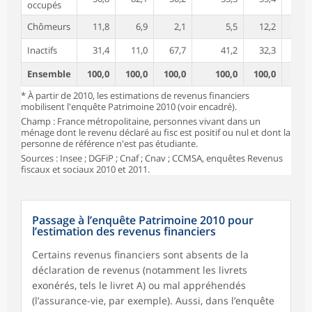
occupés
Chômeurs
11,8
6,9
2,1
5,5
12,2
6,
Inactifs
31,4
11,0
67,7
41,2
32,3
10,
Ensemble
100,0
100,0
100,0
100,0
100,0
100,
* À partir de 2010, les estimations de revenus financiers
mobilisent l'enquête Patrimoine 2010 (voir encadré).
Champ : France métropolitaine, personnes vivant dans un
ménage dont le revenu déclaré au fisc est positif ou nul et dont la
personne de référence n'est pas étudiante.
Sources : Insee ; DGFiP ; Cnaf ; Cnav ; CCMSA, enquêtes Revenus
fiscaux et sociaux 2010 et 2011.
Passage à l’enquête Patrimoine 2010 pour
l’estimation des revenus financiers
Certains revenus financiers sont absents de la
déclaration de revenus (notamment les livrets
exonérés, tels le livret A) ou mal appréhendés
(l’assurance-vie, par exemple). Aussi, dans l’enquête