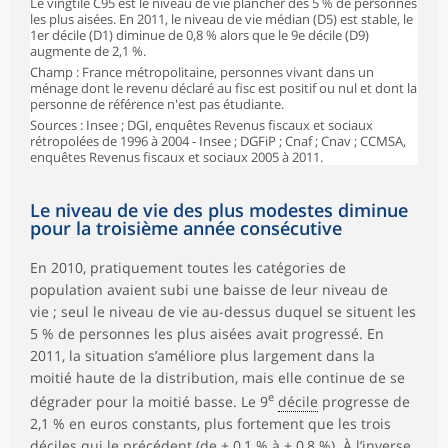
Le vingtile C95 est le niveau de vie plancher des 5 % de personnes
les plus aisées. En 2011, le niveau de vie médian (D5) est stable, le
1er décile (D1) diminue de 0,8 % alors que le 9e décile (D9)
augmente de 2,1 %.
Champ : France métropolitaine, personnes vivant dans un
ménage dont le revenu déclaré au fisc est positif ou nul et dont la
personne de référence n'est pas étudiante.
Sources : Insee ; DGI, enquêtes Revenus fiscaux et sociaux
rétropolées de 1996 à 2004 - Insee ; DGFiP ; Cnaf ; Cnav ; CCMSA,
enquêtes Revenus fiscaux et sociaux 2005 à 2011.
Le niveau de vie des plus modestes diminue
pour la troisième année consécutive
En 2010, pratiquement toutes les catégories de
population avaient subi une baisse de leur niveau de
vie ; seul le niveau de vie au-dessus duquel se situent les
5 % de personnes les plus aisées avait progressé. En
2011, la situation s’améliore plus largement dans la
moitié haute de la distribution, mais elle continue de se
e
dégrader pour la moitié basse. Le 9
décile
progresse de
2,1 % en euros constants, plus fortement que les trois
déciles qui le précédent (de + 0,1 % à + 0,8 %). À l’inverse,