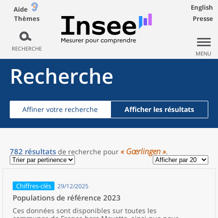
English
Aide
Thèmes
Presse
RECHERCHE
MENU
Recherche
Affiner votre recherche
Afficher les résultats
« Gœrlingen »
782
résultats
de recherche
pour
.
Chiffres-clés
29/12/2025
Populations de référence 2023
Ces données sont disponibles sur toutes les