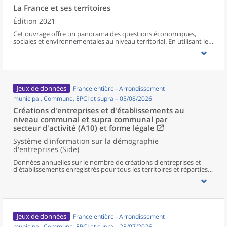
La France et ses territoires
Édition 2021
Cet ouvrage offre un panorama des questions économiques,
sociales et environnementales au niveau territorial. En utilisant les
zonages d’études actualisés en 2020, l’ouvrage fait le point sur les
disparités géographiques en France, sur les forces et faiblesses des
divers territoires ainsi que sur les conditions de vie de la
population.
Jeux de données
France entière - Arrondissement
municipal, Commune, EPCI et supra – 05/08/2026
Créations d'entreprises et d'établissements au
niveau communal et supra communal par
secteur d'activité (A10) et forme légale
Système d'information sur la démographie
d'entreprises (Side)
Données annuelles sur le nombre de créations d'entreprises et
d'établissements enregistrés pour tous les territoires et réparties
selon le secteur d’activité et la forme légale.
Jeux de données
France entière - Arrondissement
municipal, Commune, EPCI et supra – 23/07/2026