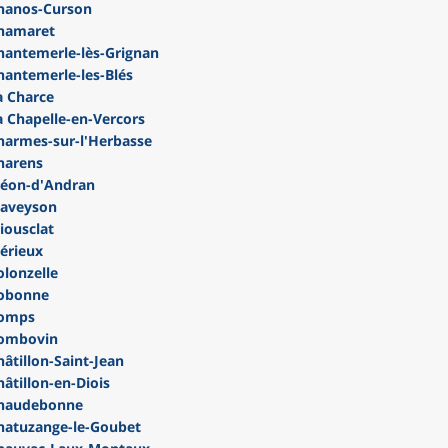
hanos-Curson
hamaret
antemerle-lès-Grignan
antemerle-les-Blés
 Charce
 Chapelle-en-Vercors
armes-sur-l'Herbasse
harens
léon-d'Andran
laveyson
iousclat
érieux
lonzelle
Cobonne
Comps
Combovin
tillon-Saint-Jean
tillon-en-Diois
Chaudebonne
hatuzange-le-Goubet