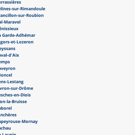
rrassières
lines-sur-Rimandoule
ancillon-sur-Roubion
l-Maravel
nissieux
a Garde-Adhémar
gors-et-Lozeron
eyssans
val-d'Aix
Lemps
aveyron
éoncel
ens-Lestang
ivron-sur-Drôme
sches-en-Diois
n-la-Bruisse
aborel
onchères
apeyrouse-Mornay
achau
 Laupie