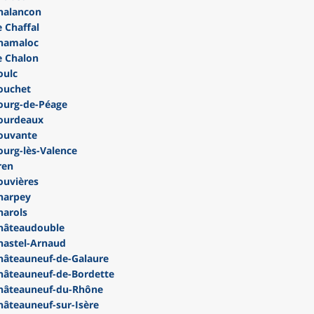
halancon
 Chaffal
hamaloc
e Chalon
oulc
ouchet
ourg-de-Péage
ourdeaux
ouvante
urg-lès-Valence
ren
ouvières
harpey
harols
hâteaudouble
hastel-Arnaud
âteauneuf-de-Galaure
hâteauneuf-de-Bordette
hâteauneuf-du-Rhône
âteauneuf-sur-Isère