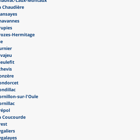
hauvac-Laux-Montaux
 Chaudière
lansayes
havannes
rupies
rozes-Hermitage
ie
rnier
vajeu
eulefit
hevis
onzère
ondorcet
ndillac
nillon-sur-l'Oule
rnillac
répol
a Coucourde
est
galiers
galayes