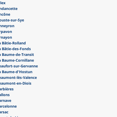
lex
ndancette
ncône
uste-sur-Sye
nneyron
rpavon
rnayon
 Bâtie-Rolland
 Bâtie-des-Fonds
 Baume-de-Transit
 Baume-Cornillane
aufort-sur-Gervanne
a Baume-d'Hostun
eaumont-lès-Valence
eaumont-en-Diois
rbières
llons
arnave
arcelonne
arsac