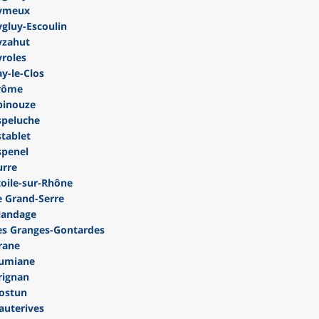
Eymeux
gluy-Escoulin
yzahut
roles
y-le-Clos
rôme
pinouze
speluche
tablet
spenel
urre
oile-sur-Rhône
 Grand-Serre
landage
s Granges-Gontardes
rane
Gumiane
rignan
ostun
uterives