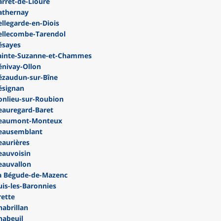
rret-de-Lioure
athernay
legarde-en-Diois
ellecombe-Tarendol
ésayes
ainte-Suzanne-et-Chammes
nivay-Ollon
ézaudun-sur-Bîne
ésignan
nlieu-sur-Roubion
auregard-Baret
Beaumont-Monteux
eausemblant
aurières
auvoisin
eauvallon
a Bégude-de-Mazenc
is-les-Baronnies
ette
abrillan
habeuil