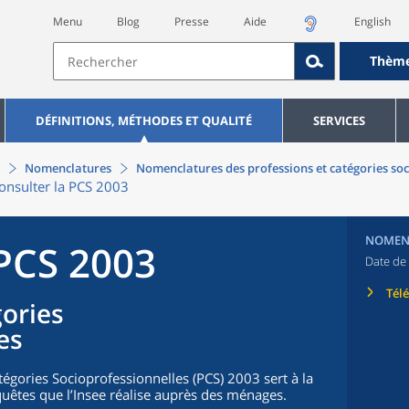
Menu
Blog
Presse
Aide
English
Thèm
DÉFINITIONS, MÉTHODES ET QUALITÉ
SERVICES
Nomenclatures
Nomenclatures des professions et catégories soc
onsulter la PCS 2003
NOMEN
 PCS 2003
Date de 
Tél
gories
es
égories Socioprofessionnelles (PCS) 2003 sert à la
uêtes que l’Insee réalise auprès des ménages.