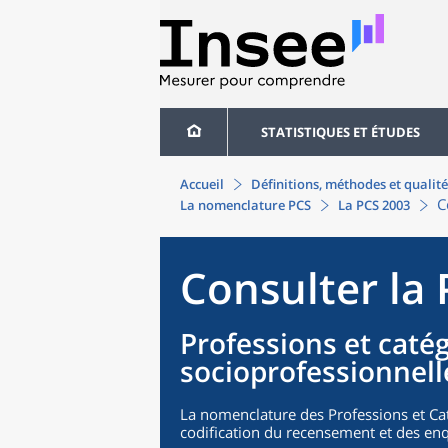
STATISTIQUES ET ÉTUDES
Accueil
Définitions, méthodes et qualité
C
La nomenclature PCS
La PCS 2003
Consulter la
Professions et caté
socioprofessionnell
La nomenclature des Professions et Cat
codification du recensement et des enq