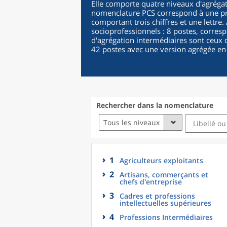
Elle comporte quatre niveaux d'agrégat
nomenclature PCS correspond à une pro
comportant trois chiffres et une lettre
socioprofessionnels : 8 postes, corres
d'agrégation intermédiaires sont ceux d
42 postes avec une version agrégée en
Rechercher dans la nomenclature
Tous les niveaux
1
Agriculteurs exploitants
2
Artisans, commerçants et
chefs d'entreprise
3
Cadres et professions
intellectuelles supérieures
4
Professions Intermédiaires