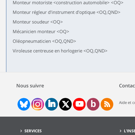
Monteur motoriste <construction automobile> <OQ>
Monteur régleur d'instrument d'optique <OQ,QND>
Monteur soudeur <OQ>
Mécanicien monteur <OQ>
Oléopneumaticien <OQ,QND>
Viroleuse centreuse en horlogerie <OQ,QND>
Nous suivre
Contac
Aide et 
SERVICES
L'INS