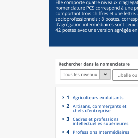
Elle comporte quatre niveaux d'agrégat
nomenclature PCS correspond à une pro
comportant trois chiffres et une lettre
socioprofessionnels : 8 postes, corres
d'agrégation intermédiaires sont ceux d
42 postes avec une version agrégée en
Rechercher dans la nomenclature
Tous les niveaux
1
Agriculteurs exploitants
2
Artisans, commerçants et
chefs d'entreprise
3
Cadres et professions
intellectuelles supérieures
4
Professions Intermédiaires