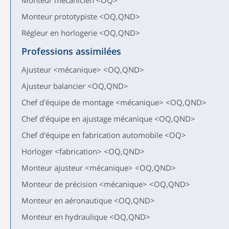
Monteur mécanicien <OQ>
Monteur prototypiste <OQ,QND>
Régleur en horlogerie <OQ,QND>
Professions assimilées
Ajusteur <mécanique> <OQ,QND>
Ajusteur balancier <OQ,QND>
Chef d'équipe de montage <mécanique> <OQ,QND>
Chef d'équipe en ajustage mécanique <OQ,QND>
Chef d'équipe en fabrication automobile <OQ>
Horloger <fabrication> <OQ,QND>
Monteur ajusteur <mécanique> <OQ,QND>
Monteur de précision <mécanique> <OQ,QND>
Monteur en aéronautique <OQ,QND>
Monteur en hydraulique <OQ,QND>