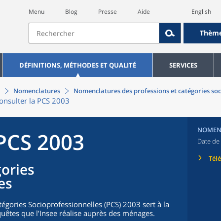
Menu
Blog
Presse
Aide
English
Thèm
DÉFINITIONS, MÉTHODES ET QUALITÉ
SERVICES
Nomenclatures
Nomenclatures des professions et catégories soc
onsulter la PCS 2003
NOMEN
 PCS 2003
Date de 
Tél
gories
es
égories Socioprofessionnelles (PCS) 2003 sert à la
uêtes que l’Insee réalise auprès des ménages.