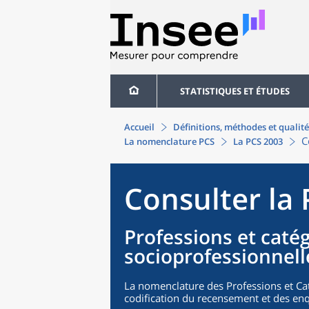
STATISTIQUES ET ÉTUDES
Accueil
Définitions, méthodes et qualité
C
La nomenclature PCS
La PCS 2003
Consulter la
Professions et caté
socioprofessionnell
La nomenclature des Professions et Cat
codification du recensement et des enq