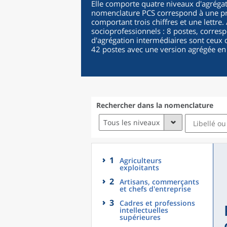
Elle comporte quatre niveaux d'agrégat
nomenclature PCS correspond à une pro
comportant trois chiffres et une lettre
socioprofessionnels : 8 postes, corres
d'agrégation intermédiaires sont ceux d
42 postes avec une version agrégée en
Rechercher dans la nomenclature
Tous les niveaux
1
Agriculteurs
exploitants
2
Artisans, commerçants
et chefs d'entreprise
3
Cadres et professions
intellectuelles
supérieures