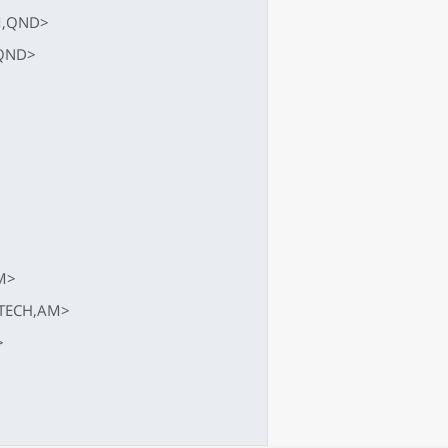
AM,QND>
,QND>
AM>
 <TECH,AM>
>