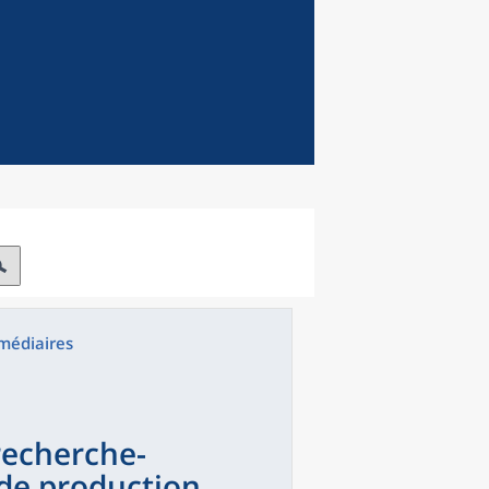
rmédiaires
recherche-
de production