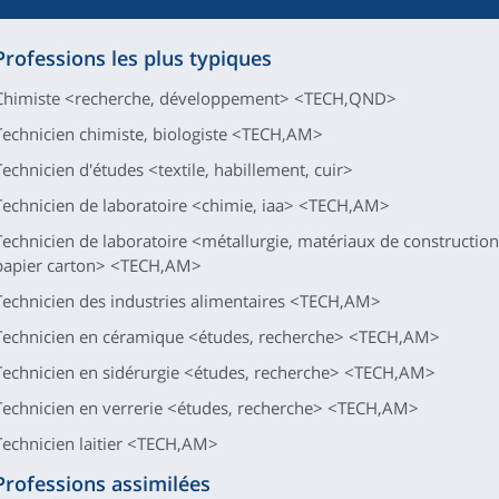
Professions les plus typiques
Chimiste <recherche, développement> <TECH,QND>
Technicien chimiste, biologiste <TECH,AM>
Technicien d'études <textile, habillement, cuir>
Technicien de laboratoire <chimie, iaa> <TECH,AM>
Technicien de laboratoire <métallurgie, matériaux de construction,
papier carton> <TECH,AM>
Technicien des industries alimentaires <TECH,AM>
Technicien en céramique <études, recherche> <TECH,AM>
Technicien en sidérurgie <études, recherche> <TECH,AM>
Technicien en verrerie <études, recherche> <TECH,AM>
Technicien laitier <TECH,AM>
Professions assimilées