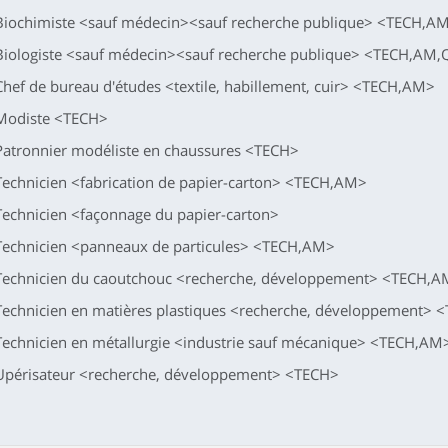
Biochimiste <sauf médecin><sauf recherche publique> <TECH,
Biologiste <sauf médecin><sauf recherche publique> <TECH,AM
Chef de bureau d'études <textile, habillement, cuir> <TECH,AM>
Modiste <TECH>
Patronnier modéliste en chaussures <TECH>
Technicien <fabrication de papier-carton> <TECH,AM>
Technicien <façonnage du papier-carton>
Technicien <panneaux de particules> <TECH,AM>
Technicien du caoutchouc <recherche, développement> <TECH,
Technicien en matières plastiques <recherche, développement>
Technicien en métallurgie <industrie sauf mécanique> <TECH,AM
Upérisateur <recherche, développement> <TECH>