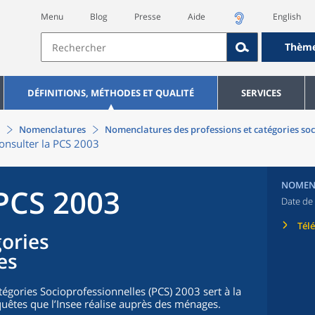
Menu
Blog
Presse
Aide
English
Thèm
DÉFINITIONS, MÉTHODES ET QUALITÉ
SERVICES
Nomenclatures
Nomenclatures des professions et catégories soc
onsulter la PCS 2003
NOMEN
 PCS 2003
Date de 
Tél
gories
es
égories Socioprofessionnelles (PCS) 2003 sert à la
uêtes que l’Insee réalise auprès des ménages.