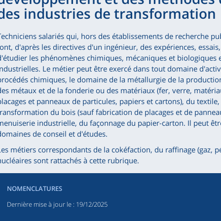
des industries de transformation
Techniciens salariés qui, hors des établissements de recherche p
font, d'après les directives d'un ingénieur, des expériences, essais
d'étudier les phénomènes chimiques, mécaniques et biologiques et
industrielles. Le métier peut être exercé dans tout domaine d'acti
procédés chimiques, le domaine de la métallurgie de la productio
des métaux et de la fonderie ou des matériaux (fer, verre, matéri
placages et panneaux de particules, papiers et cartons), du textile, 
transformation du bois (sauf fabrication de placages et de panneau
menuiserie industrielle, du façonnage du papier-carton. Il peut êt
domaines de conseil et d'études.
Les métiers correspondants de la cokéfaction, du raffinage (gaz, pé
nucléaires sont rattachés à cette rubrique.
NOMENCLATURES
Dernière mise à jour le
: 19/12/2025