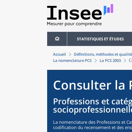
STATISTIQUES ET ÉTUDES
Accueil
Définitions, méthodes et qualité
C
La nomenclature PCS
La PCS 2003
Consulter la
Professions et caté
socioprofessionnell
La nomenclature des Professions et Cat
codification du recensement et des enq