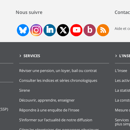
Nous suivre
Contac
Aide et 
SERVICES
L'INS
Réviser une pension, un loyer, bail ou contrat
L'Insee
Consulter les indices et séries chronologiques
Les activ
Sirene
La stati
Découvrir, apprendre, enseigner
La const
(SSP)
Répondre à une enquête de l'Insee
Mesure d
S’informer sur l’actualité de notre diffusion
Services 
plus simp
Gérer les répertoires des personnes physiques