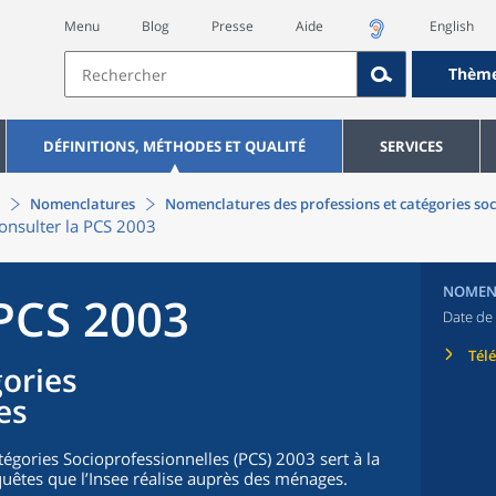
Menu
Blog
Presse
Aide
English
Thèm
DÉFINITIONS, MÉTHODES ET QUALITÉ
SERVICES
Nomenclatures
Nomenclatures des professions et catégories soc
onsulter la PCS 2003
NOMEN
 PCS 2003
Date de 
Tél
gories
es
égories Socioprofessionnelles (PCS) 2003 sert à la
uêtes que l’Insee réalise auprès des ménages.