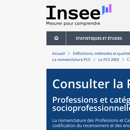
STATISTIQUES ET ÉTUDES
Accueil
Définitions, méthodes et qualité
C
La nomenclature PCS
La PCS 2003
Consulter la
Professions et caté
socioprofessionnell
La nomenclature des Professions et Cat
codification du recensement et des enq