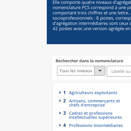
Elle comporte quatre niveaux d'agrégat
nomenclature PCS correspond à une pro
comportant trois chiffres et une lettre
socioprofessionnels : 8 postes, corres
d'agrégation intermédiaires sont ceux d
42 postes avec une version agrégée en
Rechercher dans la nomenclature
Tous les niveaux
1
Agriculteurs exploitants
2
Artisans, commerçants et
chefs d'entreprise
3
Cadres et professions
intellectuelles supérieures
4
Professions Intermédiaires