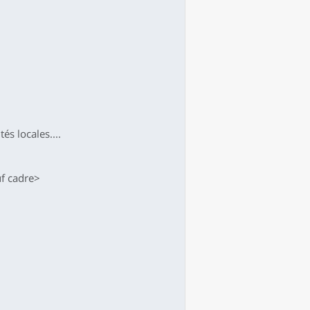
és locales....
uf cadre>