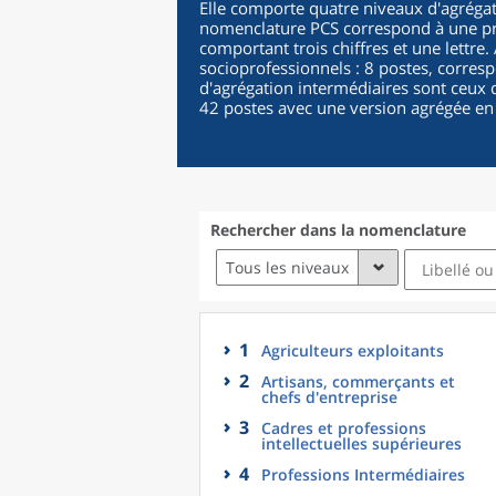
Elle comporte quatre niveaux d'agrégat
nomenclature PCS correspond à une pro
comportant trois chiffres et une lettre
socioprofessionnels : 8 postes, corres
d'agrégation intermédiaires sont ceux d
42 postes avec une version agrégée en
Rechercher dans la nomenclature
Tous les niveaux
1
Agriculteurs exploitants
2
Artisans, commerçants et
chefs d'entreprise
3
Cadres et professions
intellectuelles supérieures
4
Professions Intermédiaires