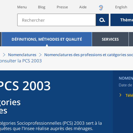
Menu
Blog
Presse
Aide
English
Thèm
DÉFINITIONS, MÉTHODES ET QUALITÉ
SERVICES
Nomenclatures
Nomenclatures des professions et catégories soc
onsulter la PCS 2003
NOMEN
 PCS 2003
Date de 
Tél
gories
es
égories Socioprofessionnelles (PCS) 2003 sert à la
uêtes que l’Insee réalise auprès des ménages.