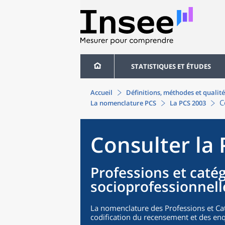
STATISTIQUES ET ÉTUDES
Accueil
Définitions, méthodes et qualité
C
La nomenclature PCS
La PCS 2003
Consulter la
Professions et caté
socioprofessionnell
La nomenclature des Professions et Cat
codification du recensement et des enq