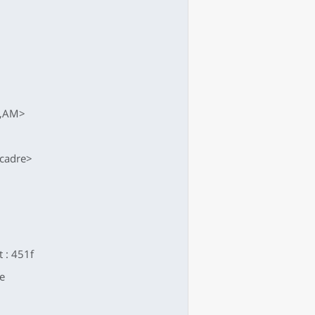
CH,AM>
 cadre>
t : 451f
1e