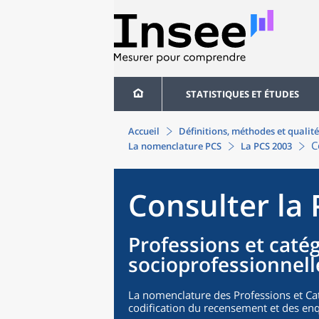
STATISTIQUES ET ÉTUDES
Accueil
Définitions, méthodes et qualité
C
La nomenclature PCS
La PCS 2003
Consulter la
Professions et caté
socioprofessionnell
La nomenclature des Professions et Cat
codification du recensement et des enq