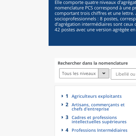
Elle comporte quatre niveaux d'agrégat
nomenclature PCS correspond à une pro
comportant trois chiffres et une lettre
socioprofessionnels : 8 postes, corres
d'agrégation intermédiaires sont ceux d
42 postes avec une version agrégée en
Rechercher dans la nomenclature
Tous les niveaux
1
Agriculteurs exploitants
2
Artisans, commerçants et
chefs d'entreprise
3
Cadres et professions
intellectuelles supérieures
4
Professions Intermédiaires