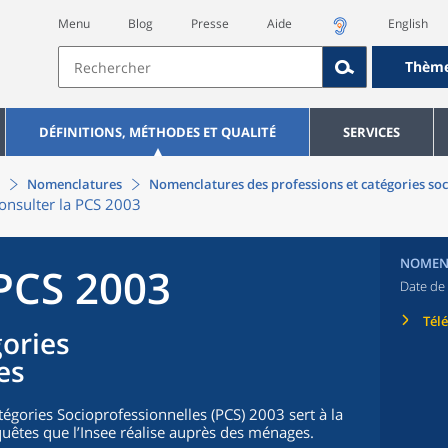
Menu
Blog
Presse
Aide
English
Thèm
DÉFINITIONS, MÉTHODES ET QUALITÉ
SERVICES
Nomenclatures
Nomenclatures des professions et catégories soc
onsulter la PCS 2003
NOMEN
 PCS 2003
Date de 
Tél
gories
es
égories Socioprofessionnelles (PCS) 2003 sert à la
uêtes que l’Insee réalise auprès des ménages.