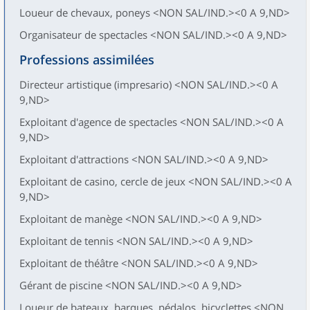
Loueur de chevaux, poneys <NON SAL/IND.><0 A 9,ND>
Organisateur de spectacles <NON SAL/IND.><0 A 9,ND>
Professions assimilées
Directeur artistique (impresario) <NON SAL/IND.><0 A
9,ND>
Exploitant d'agence de spectacles <NON SAL/IND.><0 A
9,ND>
Exploitant d'attractions <NON SAL/IND.><0 A 9,ND>
Exploitant de casino, cercle de jeux <NON SAL/IND.><0 A
9,ND>
Exploitant de manège <NON SAL/IND.><0 A 9,ND>
Exploitant de tennis <NON SAL/IND.><0 A 9,ND>
Exploitant de théâtre <NON SAL/IND.><0 A 9,ND>
Gérant de piscine <NON SAL/IND.><0 A 9,ND>
Loueur de bateaux, barques, pédalos, bicyclettes <NON