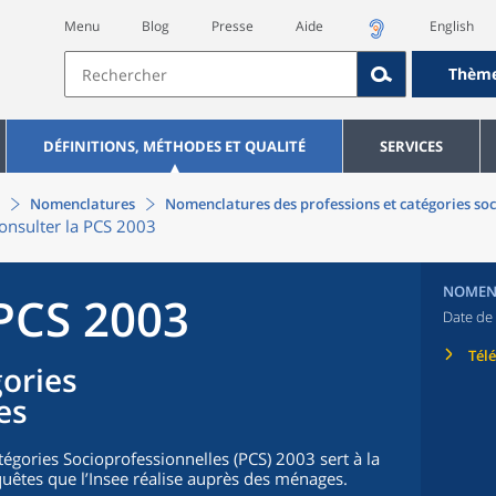
Menu
Blog
Presse
Aide
English
Thèm
DÉFINITIONS, MÉTHODES ET QUALITÉ
SERVICES
Nomenclatures
Nomenclatures des professions et catégories soc
onsulter la PCS 2003
NOMEN
 PCS 2003
Date de 
Tél
gories
es
égories Socioprofessionnelles (PCS) 2003 sert à la
uêtes que l’Insee réalise auprès des ménages.