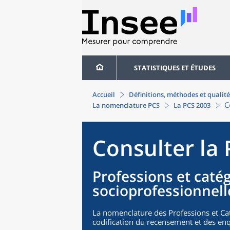
STATISTIQUES ET ÉTUDES
Accueil
Définitions, méthodes et qualité
C
La nomenclature PCS
La PCS 2003
Consulter la
Professions et caté
socioprofessionnell
La nomenclature des Professions et Cat
codification du recensement et des enq