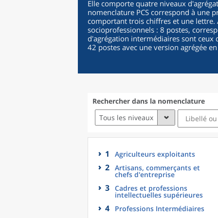
Elle comporte quatre niveaux d'agrégat
nomenclature PCS correspond à une pro
comportant trois chiffres et une lettre
socioprofessionnels : 8 postes, corres
d'agrégation intermédiaires sont ceux d
42 postes avec une version agrégée en
Rechercher dans la nomenclature
Tous les niveaux
1
Agriculteurs exploitants
2
Artisans, commerçants et
chefs d'entreprise
3
Cadres et professions
intellectuelles supérieures
4
Professions Intermédiaires