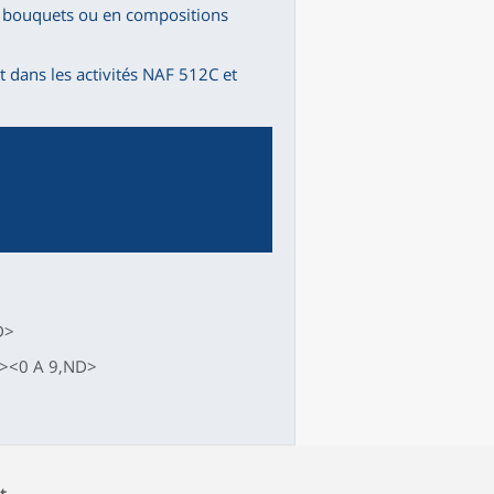
en bouquets ou en compositions
 dans les activités NAF 512C et
D>
.><0 A 9,ND>