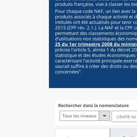
produits française, vise à classer les b
Pour chaque code NAF, un lien avec la C
produits associés à chaque activité et 
intitulés ont été actualisés pour tenir 
2015 (CPF rév. 2.1.). La NAF et la CPF c
permettant des classements économique
d'utilisations non statistiques des nom
25 du 1er trimestre 2008 du minist
précise l'article 5, alinéa 1 du décret 
statistique et des études économiques (
caractérisant l'activité principale exer
saurait suffire à créer des droits ou de
concernées
".
Rechercher dans la nomenclature
Tous les niveaux