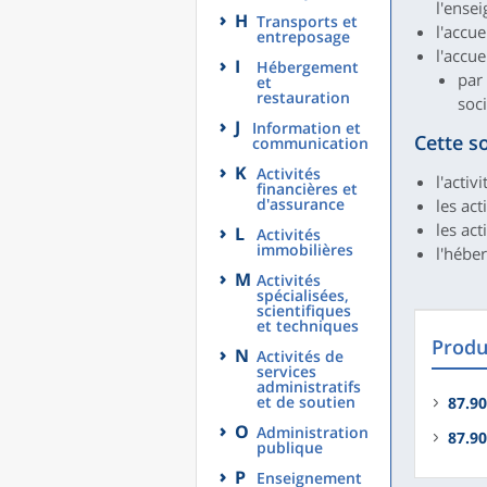
l'ense
H
Transports et
l'accu
entreposage
l'accue
I
Hébergement
par
et
restauration
soc
J
Information et
Cette s
communication
K
Activités
l'activ
financières et
d'assurance
les ac
les act
L
Activités
immobilières
l'hébe
M
Activités
spécialisées,
scientifiques
et techniques
Produi
N
Activités de
services
administratifs
et de soutien
87.90
O
Administration
87.90
publique
P
Enseignement