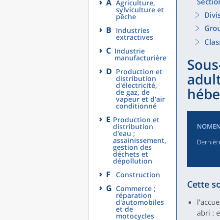
Sectio
A
Agriculture,
sylviculture et
Divi
pêche
Grou
B
Industries
extractives
Clas
C
Industrie
manufacturière
Sous
D
Production et
adult
distribution
d'électricité,
hébe
de gaz, de
vapeur et d'air
conditionné
E
Production et
distribution
NOMEN
d'eau ;
assainissement,
Dernière
gestion des
déchets et
dépollution
F
Construction
Cette s
G
Commerce ;
réparation
l'accu
d'automobiles
et de
abri : 
motocycles