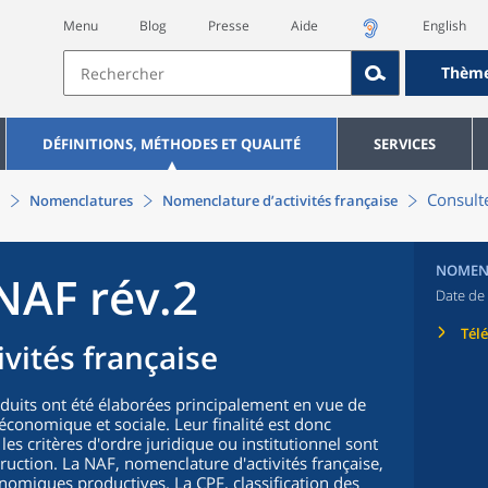
Menu
Blog
Presse
Aide
English
Thèm
DÉFINITIONS, MÉTHODES ET QUALITÉ
SERVICES
Consulte
Nomenclatures
Nomenclature d’activités française
NOMEN
NAF rév.2
Date de 
Tél
vités française
oduits ont été élaborées principalement en vue de
n économique et sociale. Leur finalité est donc
 les critères d'ordre juridique ou institutionnel sont
truction. La NAF, nomenclature d'activités française,
nomiques productives. La CPF, classification des