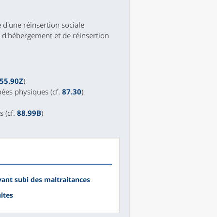
e d'une réinsertion sociale
e d'hébergement et de réinsertion
55.90Z
)
pées physiques (cf.
87.30
)
s (cf.
88.99B
)
yant subi des maltraitances
ltes