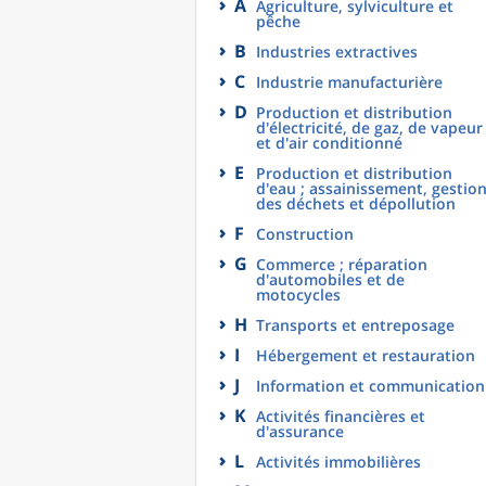
A
Agriculture, sylviculture et
pêche
B
Industries extractives
C
Industrie manufacturière
D
Production et distribution
d'électricité, de gaz, de vapeur
et d'air conditionné
E
Production et distribution
d'eau ; assainissement, gestio
des déchets et dépollution
F
Construction
G
Commerce ; réparation
d'automobiles et de
motocycles
H
Transports et entreposage
I
Hébergement et restauration
J
Information et communication
K
Activités financières et
d'assurance
L
Activités immobilières