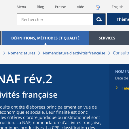
Menu
Blog
Presse
Aide
English
Thèm
DÉFINITIONS, MÉTHODES ET QUALITÉ
SERVICES
Consulte
Nomenclatures
Nomenclature d’activités française
NOMEN
NAF rév.2
Date de 
Tél
vités française
oduits ont été élaborées principalement en vue de
n économique et sociale. Leur finalité est donc
 les critères d'ordre juridique ou institutionnel sont
truction. La NAF, nomenclature d'activités française,
nomiques productives. La CPF, classification des