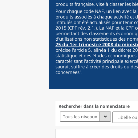
produits française, vise à classer les b
Pour chaque code NAF, un lien avec la C
produits associés à chaque activité et 
intitulés ont été actualisés pour tenir 
2015 (CPF rév. 2.1.). La NAF et la CPF c
permettant des classements économique
d'utilisations non statistiques des nom
25 du 1er trimestre 2008 du minist
précise l'article 5, alinéa 1 du décret 
statistique et des études économiques (
caractérisant l'activité principale exer
saurait suffire à créer des droits ou de
concernées
".
Rechercher dans la nomenclature
Tous les niveaux