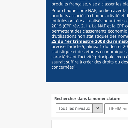
produits française, vise à classer les b
Pour chaque code NAF, un lien avec la C
produits associés à chaque activité et 
intitulés ont été actualisés pour tenir 
2015 (CPF rév. 2.1.). La NAF et la CPF c
permettant des classements économique
d'utilisations non statistiques des nom
25 du 1er trimestre 2008 du minist
précise l'article 5, alinéa 1 du décret 
statistique et des études économiques (
caractérisant l'activité principale exer
saurait suffire à créer des droits ou de
concernées
".
Rechercher dans la nomenclature
Tous les niveaux