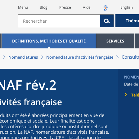
Menu
Blog
Presse
Aide
English
Thèm
DÉFINITIONS, MÉTHODES ET QUALITÉ
SERVICES
Consulte
Nomenclatures
Nomenclature d’activités française
NOMEN
NAF rév.2
Date de 
Tél
vités française
oduits ont été élaborées principalement en vue de
n économique et sociale. Leur finalité est donc
 les critères d'ordre juridique ou institutionnel sont
truction. La NAF, nomenclature d'activités française,
nomiques productives. La CPF, classification des