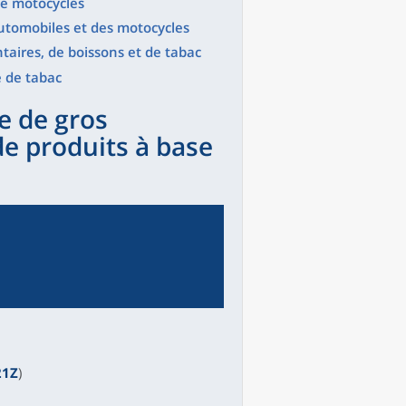
de motocycles
automobiles et des motocycles
aires, de boissons et de tabac
e de tabac
e de gros
e produits à base
21Z
)