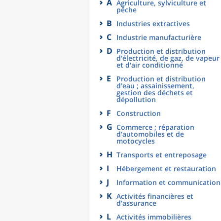
A
Agriculture, sylviculture et
pêche
B
Industries extractives
C
Industrie manufacturière
D
Production et distribution
d'électricité, de gaz, de vapeur
et d'air conditionné
E
Production et distribution
d'eau ; assainissement,
gestion des déchets et
dépollution
F
Construction
G
Commerce ; réparation
d'automobiles et de
motocycles
H
Transports et entreposage
I
Hébergement et restauration
J
Information et communication
K
Activités financières et
d'assurance
L
Activités immobilières