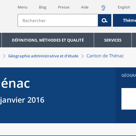
Menu
Blog
Presse
Aide
English
Thèm
DÉFINITIONS, MÉTHODES ET QUALITÉ
SERVICES
Canton
de
Thénac
Géographie administrative et d’étude
GÉOGR
hénac
 janvier 2016