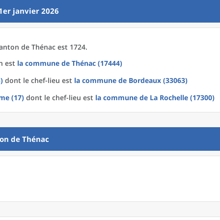
1er janvier 2026
anton
de
Thénac est 1724.
n est
la commune
de
Thénac (17444)
)
dont le chef-lieu est
la commune
de
Bordeaux (33063)
me (17)
dont le chef-lieu est
la commune
de La
Rochelle (17300)
ton
de
Thénac