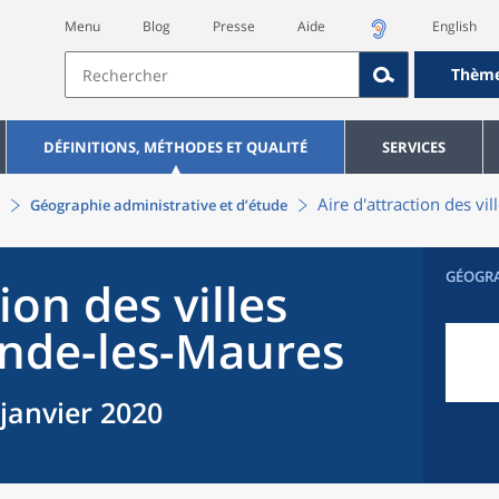
Menu
Blog
Presse
Aide
English
Thèm
DÉFINITIONS, MÉTHODES ET QUALITÉ
SERVICES
Aire d'attraction des vi
Géographie administrative et d’étude
GÉOGR
ion des villes
nde-les-Maures
 janvier 2020