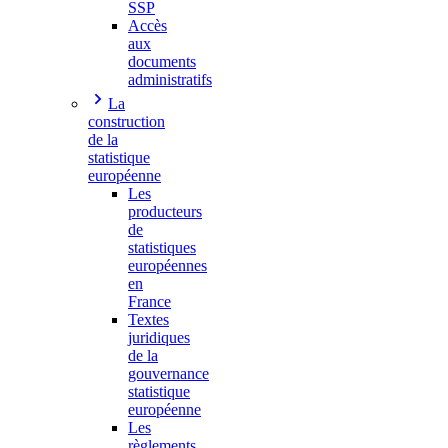
SSP
Accès
aux
documents
administratifs
La
construction
de la
statistique
européenne
Les
producteurs
de
statistiques
européennes
en
France
Textes
juridiques
de la
gouvernance
statistique
européenne
Les
règlements