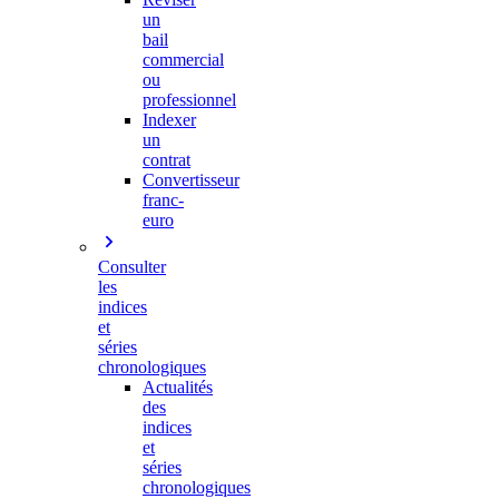
un
bail
commercial
ou
professionnel
Indexer
un
contrat
Convertisseur
franc-
euro
Consulter
les
indices
et
séries
chronologiques
Actualités
des
indices
et
séries
chronologiques