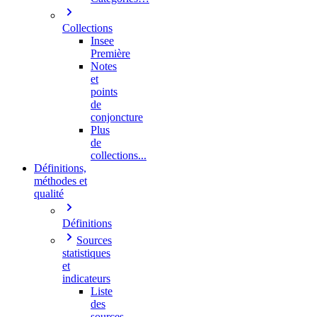
Collections
Insee
Première
Notes
et
points
de
conjoncture
Plus
de
collections...
Définitions,
méthodes et
qualité
Définitions
Sources
statistiques
et
indicateurs
Liste
des
sources