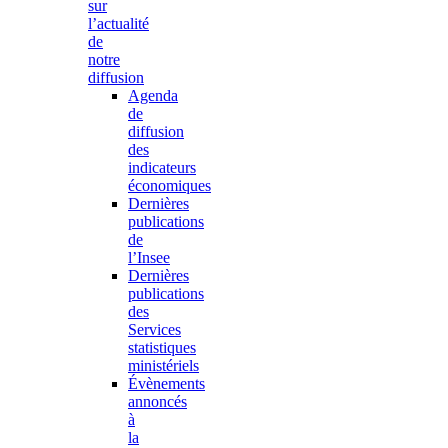
sur
l’actualité
de
notre
diffusion
Agenda
de
diffusion
des
indicateurs
économiques
Dernières
publications
de
l’Insee
Dernières
publications
des
Services
statistiques
ministériels
Évènements
annoncés
à
la