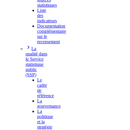
statistiques
Liste
des
indicateurs
Documentation
complémentaire
sur le
recensement
La
qualité dans
le Service
statistique
public
(SSP)
Le
cadre
de
référence
La
gouvernance
La
politique
et la
stratégie