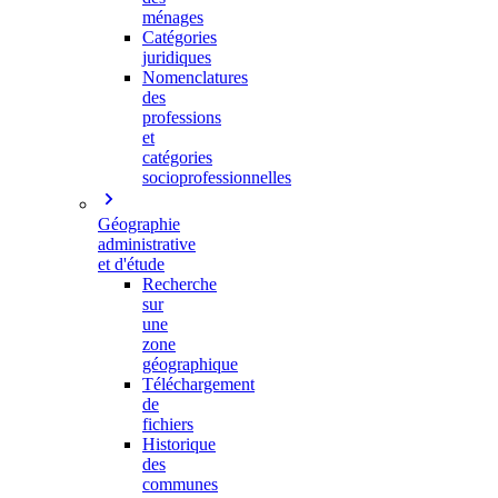
ménages
Catégories
juridiques
Nomenclatures
des
professions
et
catégories
socioprofessionnelles
Géographie
administrative
et d'étude
Recherche
sur
une
zone
géographique
Téléchargement
de
fichiers
Historique
des
communes