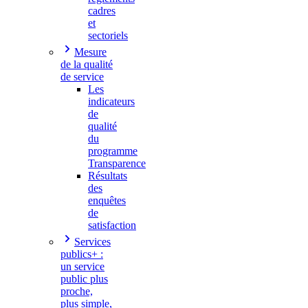
cadres
et
sectoriels
Mesure
de la qualité
de service
Les
indicateurs
de
qualité
du
programme
Transparence
Résultats
des
enquêtes
de
satisfaction
Services
publics+ :
un service
public plus
proche,
plus simple,