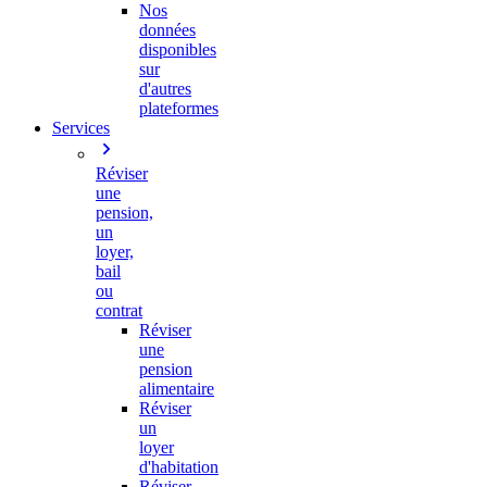
Nos
données
disponibles
sur
d'autres
plateformes
Services
Réviser
une
pension,
un
loyer,
bail
ou
contrat
Réviser
une
pension
alimentaire
Réviser
un
loyer
d'habitation
Réviser