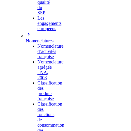
qualité
du
SSP
Les
engagements
européens
Nomenclatures
Nomenclature
d’activités
française
Nomenclature
agrégée
- NA,
2008
Classification
des
produits
française
Classification
des
fonctions
de
consommation
des