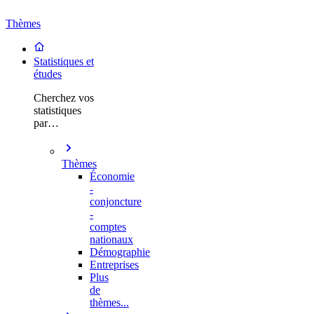
Thèmes
Statistiques et
études
Cherchez vos
statistiques
par…
Thèmes
Économie
-
conjoncture
-
comptes
nationaux
Démographie
Entreprises
Plus
de
thèmes...