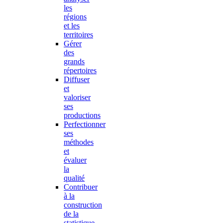
les
régions
et les
territoires
Gérer
des
grands
répertoires
Diffuser
et
valoriser
ses
productions
Perfectionner
ses
méthodes
et
évaluer
la
qualité
Contribuer
à la
construction
de la
statistique