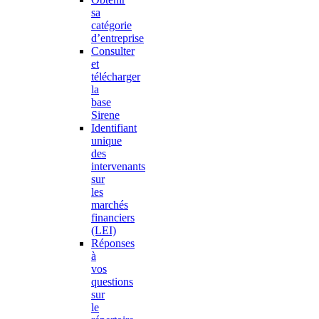
sa
catégorie
d’entreprise
Consulter
et
télécharger
la
base
Sirene
Identifiant
unique
des
intervenants
sur
les
marchés
financiers
(LEI)
Réponses
à
vos
questions
sur
le