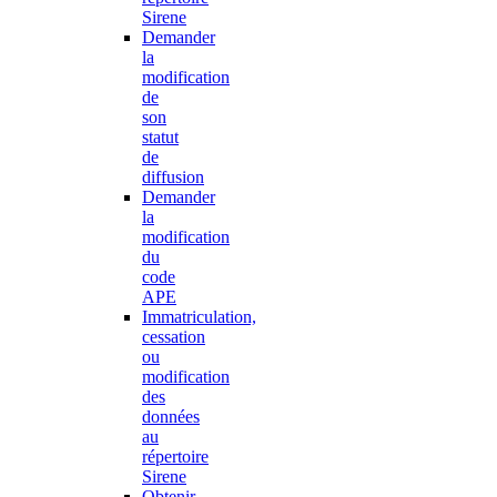
Sirene
Demander
la
modification
de
son
statut
de
diffusion
Demander
la
modification
du
code
APE
Immatriculation,
cessation
ou
modification
des
données
au
répertoire
Sirene
Obtenir