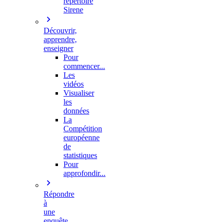
répertoire
Sirene
Découvrir,
apprendre,
enseigner
Pour
commencer...
Les
vidéos
Visualiser
les
données
La
Compétition
européenne
de
statistiques
Pour
approfondir...
Répondre
à
une
enquête