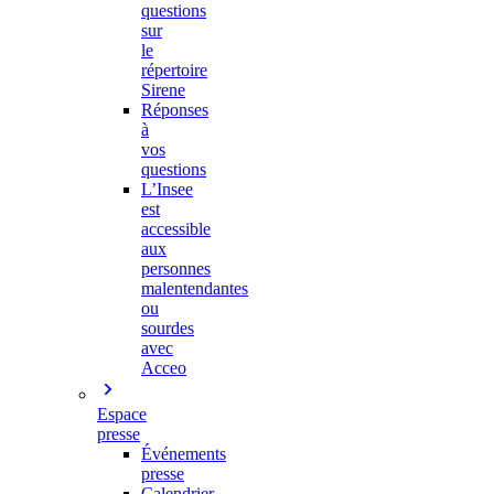
questions
sur
le
répertoire
Sirene
Réponses
à
vos
questions
L’Insee
est
accessible
aux
personnes
malentendantes
ou
sourdes
avec
Acceo
Espace
presse
Événements
presse
Calendrier