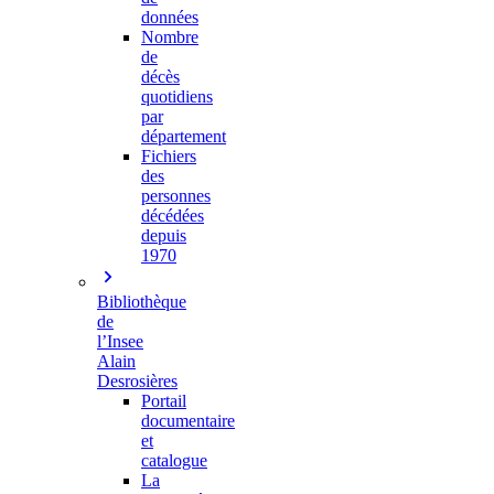
données
Nombre
de
décès
quotidiens
par
département
Fichiers
des
personnes
décédées
depuis
1970
Bibliothèque
de
l’Insee
Alain
Desrosières
Portail
documentaire
et
catalogue
La