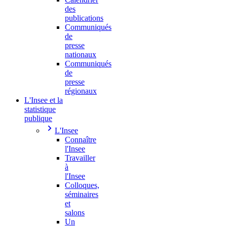
des
publications
Communiqués
de
presse
nationaux
Communiqués
de
presse
régionaux
L'Insee et la
statistique
publique
L'Insee
Connaître
l'Insee
Travailler
à
l'Insee
Colloques,
séminaires
et
salons
Un