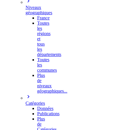
Niveaux
géographiques
France
Toutes
les
régions
et
tous
les
départements
Toutes
les
communes
Plus
de
niveaux
géographiques...
Catégories
Données
Publications
Plus
de
Catégories…