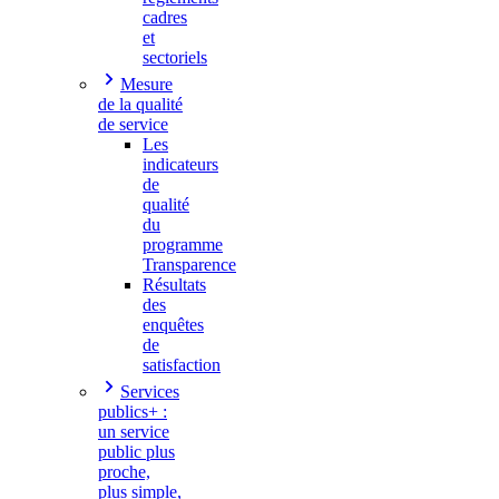
cadres
et
sectoriels
Mesure
de la qualité
de service
Les
indicateurs
de
qualité
du
programme
Transparence
Résultats
des
enquêtes
de
satisfaction
Services
publics+ :
un service
public plus
proche,
plus simple,