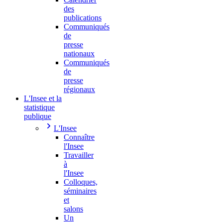
des
publications
Communiqués
de
presse
nationaux
Communiqués
de
presse
régionaux
L'Insee et la
statistique
publique
L'Insee
Connaître
l'Insee
Travailler
à
l'Insee
Colloques,
séminaires
et
salons
Un