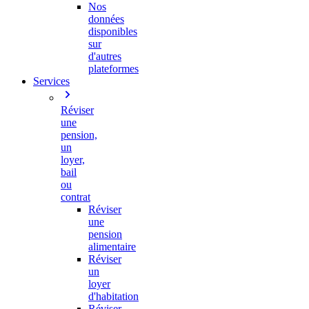
Nos
données
disponibles
sur
d'autres
plateformes
Services
Réviser
une
pension,
un
loyer,
bail
ou
contrat
Réviser
une
pension
alimentaire
Réviser
un
loyer
d'habitation
Réviser