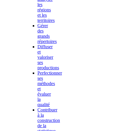
les
régions
et les
territoires
Gérer
des
grands
répertoires
Diffuser
et
valoriser
ses
productions
Perfectionner
ses
méthodes
et
évaluer
la
qualité
Contribuer
à la
construction
de la
statistique