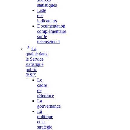
statistiques
Liste
des
indicateurs
Documentation
complémentaire
sur le
recensement
La
qualité dans
le Service
statistique
public
(SSP)
Le
cadre
de
référence
La
gouvernance
La
politique
et la
stratégie