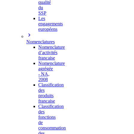
qualité
du
SSP
Les
engagements
européens
Nomenclatures
Nomenclature
d’activités
française
Nomenclature
agrégée
- NA,
2008
Classification
des
produits
française
Classification
des
fonctions
de
consommation
des