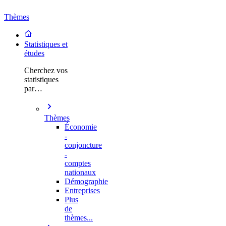
Thèmes
Statistiques et
études
Cherchez vos
statistiques
par…
Thèmes
Économie
-
conjoncture
-
comptes
nationaux
Démographie
Entreprises
Plus
de
thèmes...