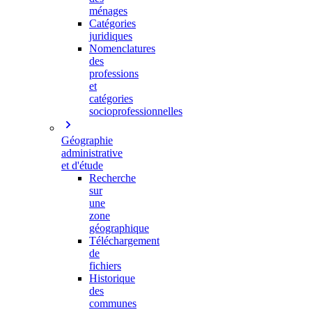
ménages
Catégories
juridiques
Nomenclatures
des
professions
et
catégories
socioprofessionnelles
Géographie
administrative
et d'étude
Recherche
sur
une
zone
géographique
Téléchargement
de
fichiers
Historique
des
communes