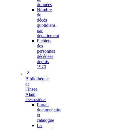
données
Nombre
de
décès
quotidiens
par
département
Fichiers
des
personnes
décédées
depuis
1970
Bibliothèque
de
l’Insee
Alain
Desrosières
Portail
documentaire
et
catalogue
La