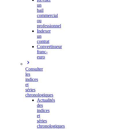
un
bail
commercial
ou
professionnel
Indexer
un
contrat
Convertisseur
franc-
euro
Consulter
les
indices
et
séries
chronologiques
Actualités
des
indices
et
séries
chronologiques