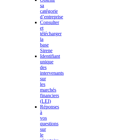
sa
catégorie
d’entreprise
Consulter
et
télécharger
la
base
Sirene
Identifiant
unique
des
intervenants
sur
les
marchés
financiers
(LEI)
Réponses
à
vos
questions
sur
le