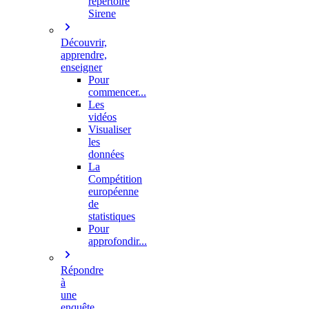
répertoire
Sirene
Découvrir,
apprendre,
enseigner
Pour
commencer...
Les
vidéos
Visualiser
les
données
La
Compétition
européenne
de
statistiques
Pour
approfondir...
Répondre
à
une
enquête