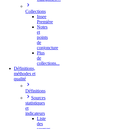
Collections
Insee
Première
Notes
et
points
de
conjoncture
Plus
de
collections...
Définitions,
méthodes et
qualité
Définitions
Sources
statistiques
et
indicateurs
Liste
des
sources