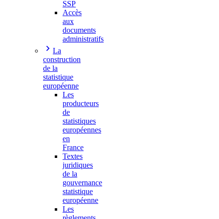
SSP
Accès
aux
documents
administratifs
La
construction
de la
statistique
européenne
Les
producteurs
de
statistiques
européennes
en
France
Textes
juridiques
de la
gouvernance
statistique
européenne
Les
règlements