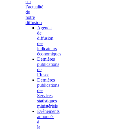
sur
l’actualité
de
notre
diffusion
Agenda
de
diffusion
des
indicateurs
économiques
Dernières
publications
de
l’Insee
Dernières
publications
des
Services
statistiques
ministériels
Évènements
annoncés
à
la