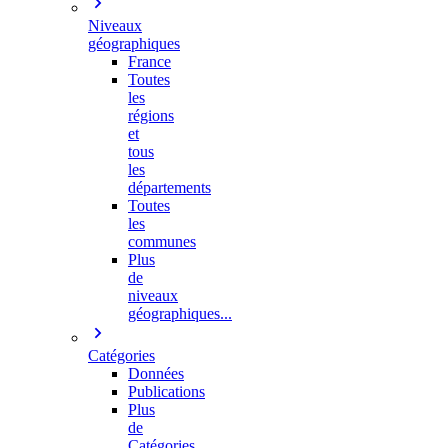
Niveaux
géographiques
France
Toutes
les
régions
et
tous
les
départements
Toutes
les
communes
Plus
de
niveaux
géographiques...
Catégories
Données
Publications
Plus
de
Catégories…