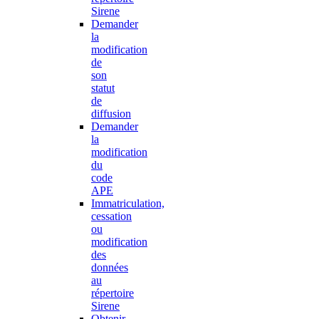
Sirene
Demander
la
modification
de
son
statut
de
diffusion
Demander
la
modification
du
code
APE
Immatriculation,
cessation
ou
modification
des
données
au
répertoire
Sirene
Obtenir