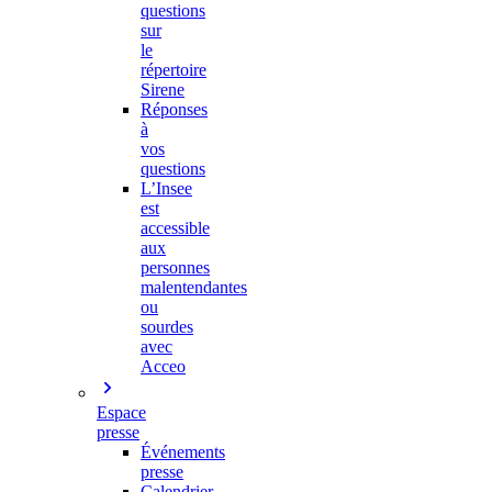
questions
sur
le
répertoire
Sirene
Réponses
à
vos
questions
L’Insee
est
accessible
aux
personnes
malentendantes
ou
sourdes
avec
Acceo
Espace
presse
Événements
presse
Calendrier