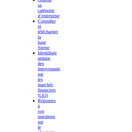
sa
catégorie
d’entreprise
Consulter
et
télécharger
la
base
Sirene
Identifiant
unique
des
intervenants
sur
les
marchés
financiers
(LEI)
Réponses
à
vos
questions
sur
le