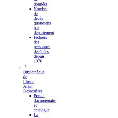
données
Nombre
de
décès
quotidiens
par
département
Fichiers
des
personnes
décédées
depuis
1970
Bibliothèque
de
l’Insee
Alain
Desrosières
Portail
documentaire
et
catalogue
La