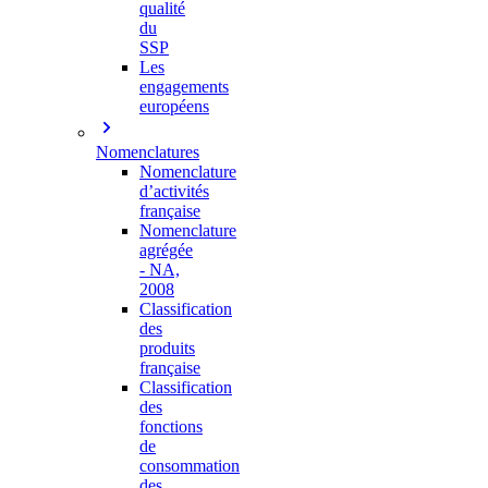
qualité
du
SSP
Les
engagements
européens
Nomenclatures
Nomenclature
d’activités
française
Nomenclature
agrégée
- NA,
2008
Classification
des
produits
française
Classification
des
fonctions
de
consommation
des