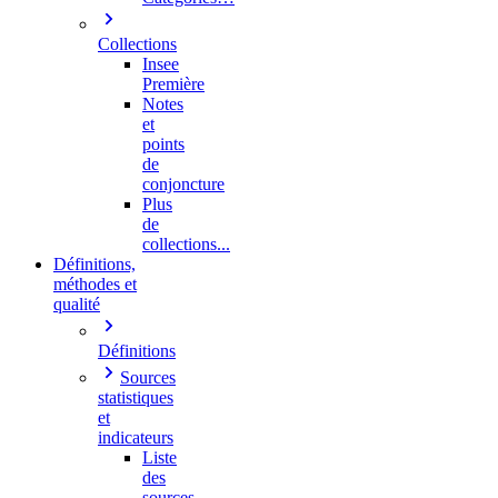
Collections
Insee
Première
Notes
et
points
de
conjoncture
Plus
de
collections...
Définitions,
méthodes et
qualité
Définitions
Sources
statistiques
et
indicateurs
Liste
des
sources