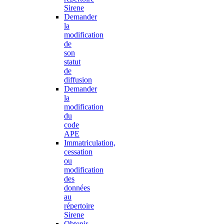
Sirene
Demander
la
modification
de
son
statut
de
diffusion
Demander
la
modification
du
code
APE
Immatriculation,
cessation
ou
modification
des
données
au
répertoire
Sirene
Obtenir