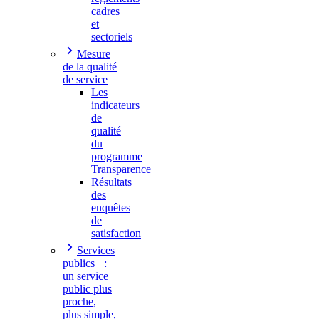
cadres
et
sectoriels
Mesure
de la qualité
de service
Les
indicateurs
de
qualité
du
programme
Transparence
Résultats
des
enquêtes
de
satisfaction
Services
publics+ :
un service
public plus
proche,
plus simple,