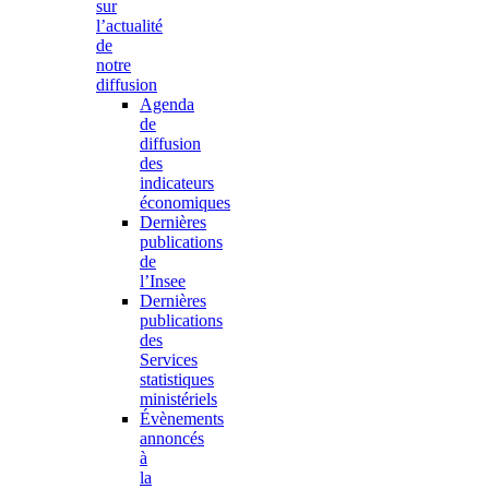
sur
l’actualité
de
notre
diffusion
Agenda
de
diffusion
des
indicateurs
économiques
Dernières
publications
de
l’Insee
Dernières
publications
des
Services
statistiques
ministériels
Évènements
annoncés
à
la