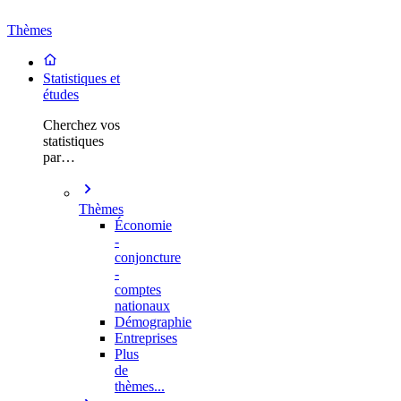
Thèmes
Statistiques et
études
Cherchez vos
statistiques
par…
Thèmes
Économie
-
conjoncture
-
comptes
nationaux
Démographie
Entreprises
Plus
de
thèmes...