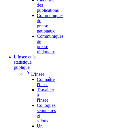
des
publications
Communiqués
de
presse
nationaux
Communiqués
de
presse
régionaux
L'Insee et la
statistique
publique
L'Insee
Connaître
l'Insee
Travailler
à
l'Insee
Colloques,
séminaires
et
salons
Un