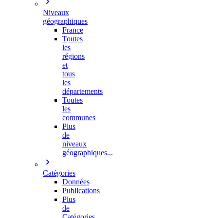
Niveaux
géographiques
France
Toutes
les
régions
et
tous
les
départements
Toutes
les
communes
Plus
de
niveaux
géographiques...
Catégories
Données
Publications
Plus
de
Catégories…