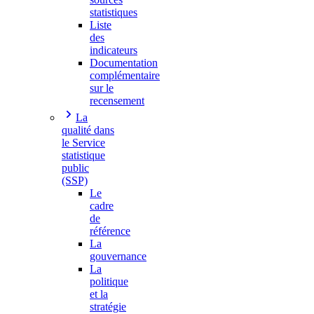
statistiques
Liste
des
indicateurs
Documentation
complémentaire
sur le
recensement
La
qualité dans
le Service
statistique
public
(SSP)
Le
cadre
de
référence
La
gouvernance
La
politique
et la
stratégie