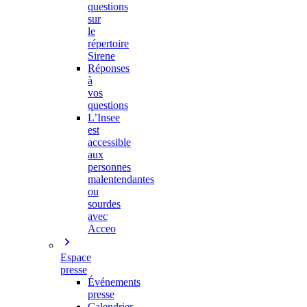
questions
sur
le
répertoire
Sirene
Réponses
à
vos
questions
L’Insee
est
accessible
aux
personnes
malentendantes
ou
sourdes
avec
Acceo
Espace
presse
Événements
presse
Calendrier