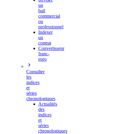
un
bail
commercial
ou
professionnel
Indexer
un
contrat
Convertisseur
franc-
euro
Consulter
les
indices
et
séries
chronologiques
Actualités
des
indices
et
séries
chronologiques