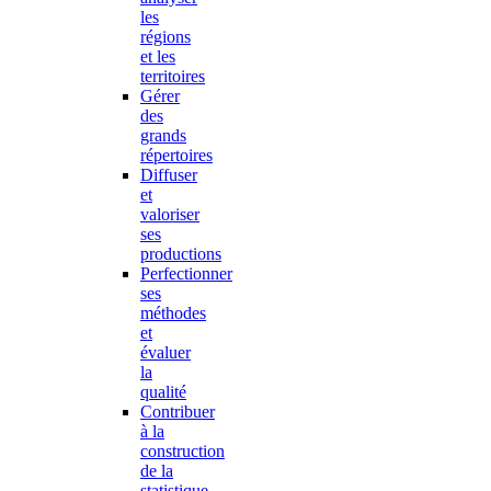
les
régions
et les
territoires
Gérer
des
grands
répertoires
Diffuser
et
valoriser
ses
productions
Perfectionner
ses
méthodes
et
évaluer
la
qualité
Contribuer
à la
construction
de la
statistique