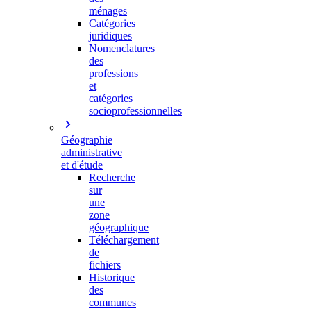
ménages
Catégories
juridiques
Nomenclatures
des
professions
et
catégories
socioprofessionnelles
Géographie
administrative
et d'étude
Recherche
sur
une
zone
géographique
Téléchargement
de
fichiers
Historique
des
communes