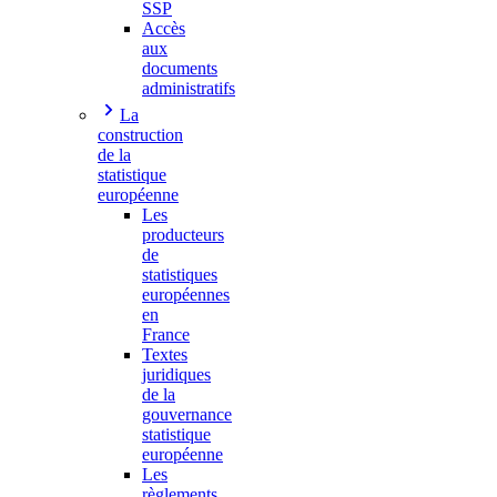
SSP
Accès
aux
documents
administratifs
La
construction
de la
statistique
européenne
Les
producteurs
de
statistiques
européennes
en
France
Textes
juridiques
de la
gouvernance
statistique
européenne
Les
règlements