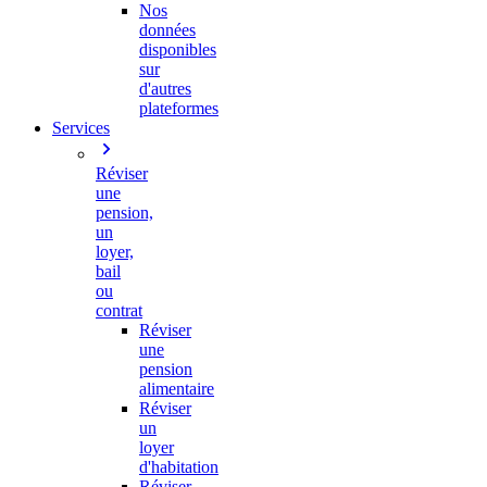
Nos
données
disponibles
sur
d'autres
plateformes
Services
Réviser
une
pension,
un
loyer,
bail
ou
contrat
Réviser
une
pension
alimentaire
Réviser
un
loyer
d'habitation
Réviser