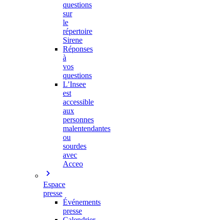
questions
sur
le
répertoire
Sirene
Réponses
à
vos
questions
L’Insee
est
accessible
aux
personnes
malentendantes
ou
sourdes
avec
Acceo
Espace
presse
Événements
presse
Calendrier