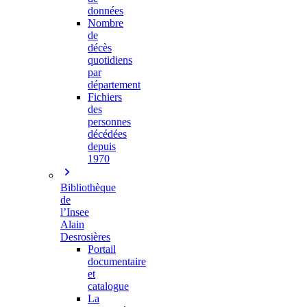
données
Nombre
de
décès
quotidiens
par
département
Fichiers
des
personnes
décédées
depuis
1970
Bibliothèque
de
l’Insee
Alain
Desrosières
Portail
documentaire
et
catalogue
La