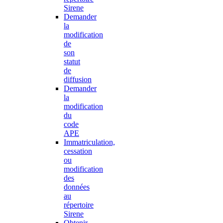
Sirene
Demander
la
modification
de
son
statut
de
diffusion
Demander
la
modification
du
code
APE
Immatriculation,
cessation
ou
modification
des
données
au
répertoire
Sirene
Obtenir