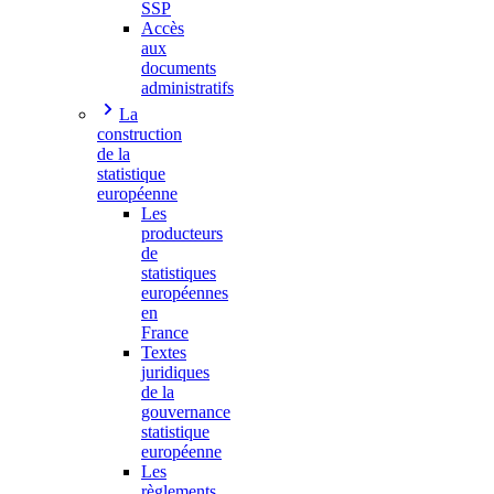
SSP
Accès
aux
documents
administratifs
La
construction
de la
statistique
européenne
Les
producteurs
de
statistiques
européennes
en
France
Textes
juridiques
de la
gouvernance
statistique
européenne
Les
règlements