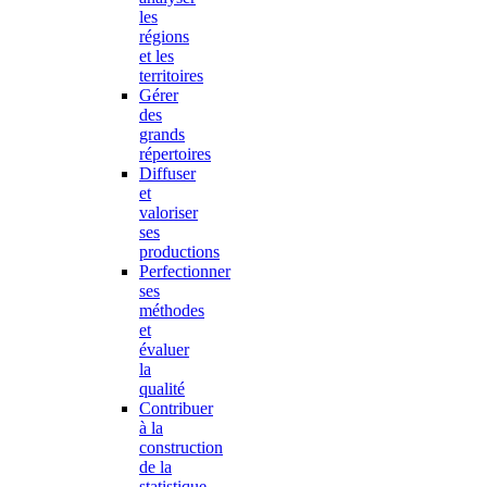
les
régions
et les
territoires
Gérer
des
grands
répertoires
Diffuser
et
valoriser
ses
productions
Perfectionner
ses
méthodes
et
évaluer
la
qualité
Contribuer
à la
construction
de la
statistique