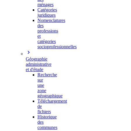
ménages
Catégories
juridiques
Nomenclatures
des
professions
et
catégories
socioprofessionnelles
Géographie
administrative
et d'étude
Recherche
sur
une
zone
géographique
Téléchargement
de
fichiers
Historique
des
communes