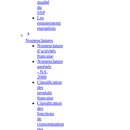
qualité
du
SSP
Les
engagements
européens
Nomenclatures
Nomenclature
d’activités
française
Nomenclature
agrégée
- NA,
2008
Classification
des
produits
française
Classification
des
fonctions
de
consommation
des