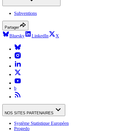
Subventions
Partager
Bluesky
LinkedIn
X
b
NOS SITES PARTENAIRES
Système Statistique Européen
Progedo