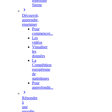
répertoire
Sirene
Découvrir,
apprendre,
enseigner
Pour
commencer...
Les
vidéos
Visualiser
les
données
La
Compétition
européenne
de
statistiques
Pour
approfondir...
Répondre
à
une
enquête