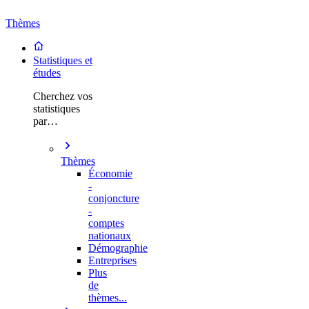
Thèmes
Statistiques et
études
Cherchez vos
statistiques
par…
Thèmes
Économie
-
conjoncture
-
comptes
nationaux
Démographie
Entreprises
Plus
de
thèmes...