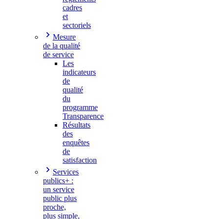
cadres
et
sectoriels
Mesure
de la qualité
de service
Les
indicateurs
de
qualité
du
programme
Transparence
Résultats
des
enquêtes
de
satisfaction
Services
publics+ :
un service
public plus
proche,
plus simple,