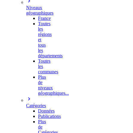
Niveaux
géographiques
France
Toutes
les
régions
et
tous
les
départements
Toutes
les
communes
Plus
de
niveaux
géographiques...
Catégories
Données
Publications
Plus
de
Catégories…