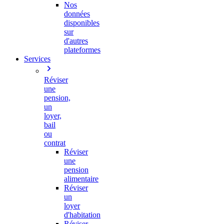
Nos
données
disponibles
sur
d'autres
plateformes
Services
Réviser
une
pension,
un
loyer,
bail
ou
contrat
Réviser
une
pension
alimentaire
Réviser
un
loyer
d'habitation
Réviser