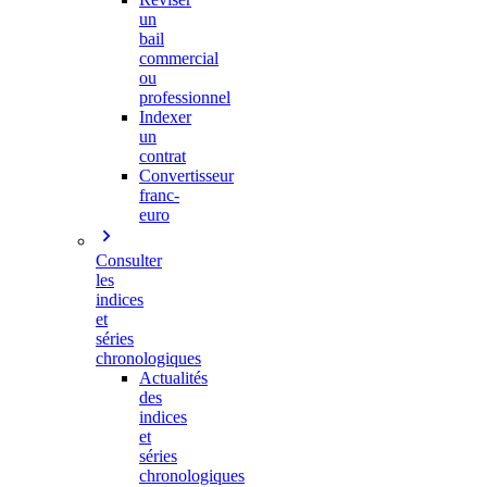
un
bail
commercial
ou
professionnel
Indexer
un
contrat
Convertisseur
franc-
euro
Consulter
les
indices
et
séries
chronologiques
Actualités
des
indices
et
séries
chronologiques