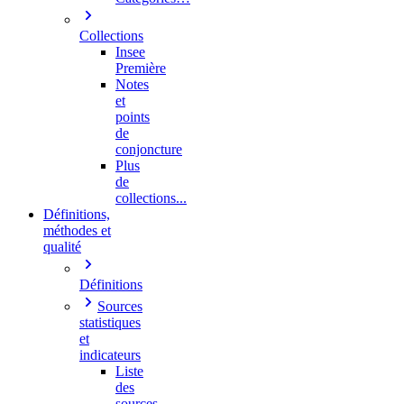
Collections
Insee
Première
Notes
et
points
de
conjoncture
Plus
de
collections...
Définitions,
méthodes et
qualité
Définitions
Sources
statistiques
et
indicateurs
Liste
des
sources