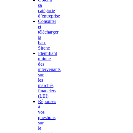
sa
catégorie
d’entreprise
Consulter
et
télécharger
la
base
Sirene
Identifiant
unique
des
intervenants
sur
les
marchés
financiers
(LEI)
Réponses
à
vos
questions
sur
le