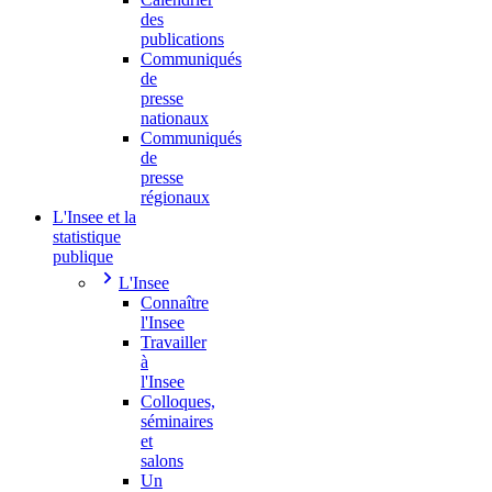
des
publications
Communiqués
de
presse
nationaux
Communiqués
de
presse
régionaux
L'Insee et la
statistique
publique
L'Insee
Connaître
l'Insee
Travailler
à
l'Insee
Colloques,
séminaires
et
salons
Un