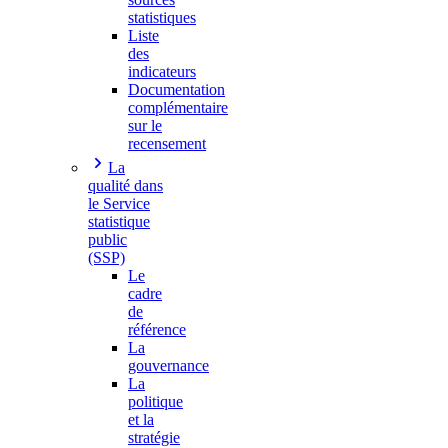
statistiques
Liste
des
indicateurs
Documentation
complémentaire
sur le
recensement
La
qualité dans
le Service
statistique
public
(SSP)
Le
cadre
de
référence
La
gouvernance
La
politique
et la
stratégie