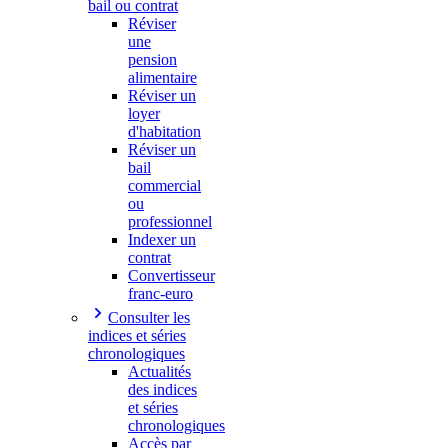
bail ou contrat
Réviser
une
pension
alimentaire
Réviser un
loyer
d'habitation
Réviser un
bail
commercial
ou
professionnel
Indexer un
contrat
Convertisseur
franc-euro
Consulter les
indices et séries
chronologiques
Actualités
des indices
et séries
chronologiques
Accès par