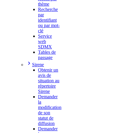
thème
Recherche
par
identifiant
ou par mot-
clé
Service
web
SDMX
Tables de
passage
Sirene
Obtenir un
avis de
situation au
répertoire
Sirene
Demander
la
modification
de son
statut de
diffusion
Demander