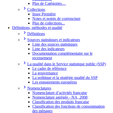
Plus de Catégories…
Collections
Insee Première
Notes et points de conjoncture
Plus de collections...
Définitions, méthodes et qualité
Définitions
Sources statistiques et indicateurs
Liste des sources statistiques
Liste des indicateurs
Documentation complémentaire sur le
recensement
La qualité dans le Service statistique public (SSP)
Le cadre de référence
La gouvernance
La politique et la stratégie qualité du SSP
Les engagements européens
Nomenclatures
Nomenclature d’activités française
Nomenclature agrégée - NA, 2008
Classification des produits française
Classification des fonctions de consommation
des ménages